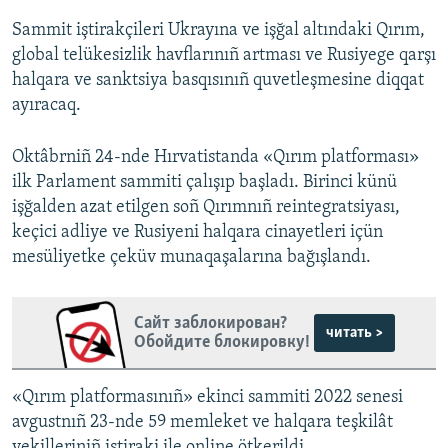
Sammit iştirakçileri Ukrayına ve işğal altındaki Qırım,
global telükesizlik havflarınıñ artması ve Rusiyege qarşı
halqara ve sanktsiya basqısınıñ quvetleşmesine diqqat
ayıracaq.
Oktâbrniñ 24-nde Hırvatistanda «Qırım platforması»
ilk Parlament sammiti çalışıp başladı. Birinci künü
işğalden azat etilgen soñ Qırımnıñ reintegratsiyası,
keçici adliye ve Rusiyeni halqara cinayetleri içün
mesüliyetke çeküv munaqaşalarına bağışlandı.
Сайт заблокирован?
читать >
Обойдите блокировку!
«Qırım platformasınıñ» ekinci sammiti 2022 senesi
avgustnıñ 23-nde 59 memleket ve halqara teşkilât
vekilleriniñ iştiraki ile online ötkerildi.