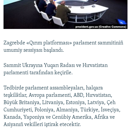
Русский
Українською
QOŞULIÑIZ!
Zagrebde «Qırım platforması» parlament sammitiniñ
umumiy sessiyası başlandı.
RFE/RS bütün saytları
Sammit Ukrayına Yuqarı Radası ve Hırvatistan
parlamenti tarafından keçirile.
Tedbirde parlament assambleyaları, halqara
teşkilâtlar, Avropa parlamenti, ABD, Hırvatistan,
Büyük Britaniya, Litvaniya, Estoniya, Latviya, Çeh
Cumhuriyeti, Poloniya, Almaniya, Türkiye, İsveçiya,
Kanada, Yaponiya ve Cenübiy Amerika, Afrika ve
Asiyanıñ vekilleri iştirak etecektir.