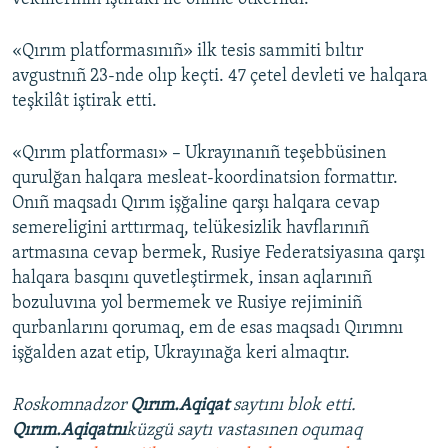
«Qırım platformasınıñ» ilk tesis sammiti bıltır
avgustnıñ 23-nde olıp keçti. 47 çetel devleti ve halqara
teşkilât iştirak etti.
«Qırım platforması» – Ukrayınanıñ teşebbüsinen
qurulğan halqara mesleat-koordinatsion formattır.
Onıñ maqsadı Qırım işğaline qarşı halqara cevap
semereligini arttırmaq, telükesizlik havflarınıñ
artmasına cevap bermek, Rusiye Federatsiyasına qarşı
halqara basqını quvetleştirmek, insan aqlarınıñ
bozuluvına yol bermemek ve Rusiye rejiminiñ
qurbanlarını qorumaq, em de esas maqsadı Qırımnı
işğalden azat etip, Ukrayınağa keri almaqtır.
Roskomnadzor
Qırım.Aqiqat
saytını blok etti.
Qırım.Aqiqatnı
küzgü saytı vastasınen oqumaq