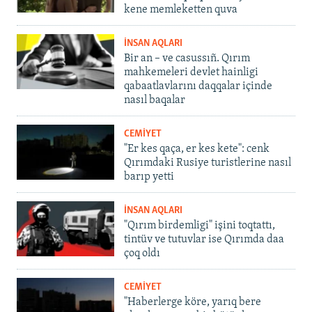
kene memleketten quva
İNSAN AQLARI
Bir an – ve casussıñ. Qırım
mahkemeleri devlet hainligi
qabaatlavlarını daqqalar içinde
nasıl baqalar
CEMİYET
"Er kes qaça, er kes kete": cenk
Qırımdaki Rusiye turistlerine nasıl
barıp yetti
İNSAN AQLARI
"Qırım birdemligi" işini toqtattı,
tintüv ve tutuvlar ise Qırımda daa
çoq oldı
CEMİYET
"Haberlerge köre, yarıq bere