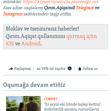
mümkün:
https://krymrcriywdcchs.azureedge.net
.
Esas adise-vaqialarnı
Qırım.Aqiqatnıñ
Telegram
ve
İnstagram
saifelerinden taqip etiñiz.
Bloklav ve tsenzurasız haberler!
Qırım.Aqiqat qullanımını
qurmaq içün
iOS
ve
Android
.
Paylaşmaq
VPN-siz oquñız
Follow us
Oqumağa devam etiñiz
CEMİYET
"Er şeyni eki künde taşlap kettim".
Seferberlik qorqusı rusiyelilerni