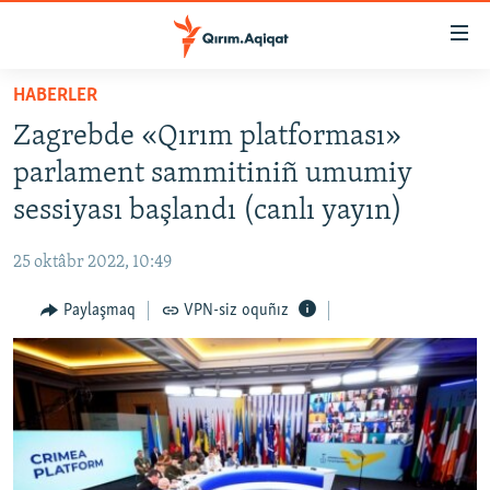
Link
açıqlığı
Esas
HABERLER
mündericege
HABERLER
Zagrebde «Qırım platforması»
qaytmaq
SİYASET
Baş
parlament sammitiniñ umumiy
İQTİSADİYAT
navigatsiyağa
sessiyası başlandı (canlı yayın)
qaytmaq
CEMİYET
Qıdıruvğa
25 oktâbr 2022, 10:49
MEDENİYET
qaytmaq
Paylaşmaq
VPN-siz oquñız
İNSAN AQLARI
VİDEO
SÜRET
BLOGLAR
FİKİR