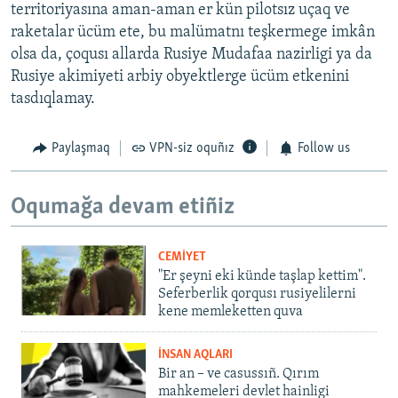
territoriyasına aman-aman er kün pilotsız uçaq ve
raketalar ücüm ete, bu malümatnı teşkermege imkân
olsa da, çoqusı allarda Rusiye Mudafaa nazirligi ya da
Rusiye akimiyeti arbiy obyektlerge ücüm etkenini
tasdıqlamay.
Paylaşmaq
VPN-siz oquñız
Follow us
Oqumağa devam etiñiz
CEMİYET
"Er şeyni eki künde taşlap kettim".
Seferberlik qorqusı rusiyelilerni
kene memleketten quva
İNSAN AQLARI
Bir an – ve casussıñ. Qırım
mahkemeleri devlet hainligi