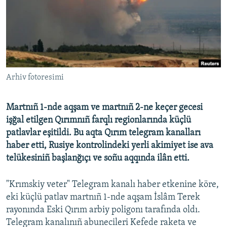
Русский
Українською
QOŞULIÑIZ!
Arhiv fotoresimi
Martnıñ 1-nde aqşam ve martnıñ 2-ne keçer gecesi
RFE/RS bütün saytları
işğal etilgen Qırımnıñ farqlı regionlarında küçlü
patlavlar eşitildi. Bu aqta Qırım telegram kanalları
haber etti, Rusiye kontrolindeki yerli akimiyet ise ava
telükesiniñ başlanğıçı ve soñu aqqında ilân etti.
"Krımskiy veter" Telegram kanalı haber etkenine köre,
eki küçlü patlav martnıñ 1-nde aqşam İslâm Terek
rayonında Eski Qırım arbiy poligonı tarafında oldı.
Telegram kanalınıñ abunecileri Kefede raketa ve