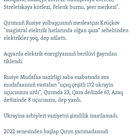
Streletskaya körfezi, Felenk burnu, şeer merkezi".
Qırımnıñ Rusiye yolbaşçısınıñ mesleatçısı Krüçkov
"magistral elektrik hatlarında olğan qaza" sebebinden
elektrikler yoq, dep añlattı.
Aqyarda elektrik energiyasınıñ berilüvi ğayrıdan
tiklendi.
Rusiye Mudafaa nazirligi saba esabatında ava
mudafaasınıñ vastaları "uçaq çeşitli 172 ukrayin
uçucısızını urdı", Qırımda 23, Qara deñizde 67, Azaq
deñizinde 8 uçucısıznı, dep yazdı.
Ukrayina arbiyleri vaziyetni şimdilik izaatlamadı.
2022 senesinden başlap Qırım yarımadasınıñ