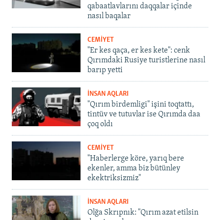
qabaatlavlarını daqqalar içinde
nasıl baqalar
CEMİYET
"Er kes qaça, er kes kete": cenk
Qırımdaki Rusiye turistlerine nasıl
barıp yetti
İNSAN AQLARI
"Qırım birdemligi" işini toqtattı,
tintüv ve tutuvlar ise Qırımda daa
çoq oldı
CEMİYET
"Haberlerge köre, yarıq bere
ekenler, amma biz bütünley
ekektriksizmiz"
İNSAN AQLARI
Olğa Skrıpnık: "Qırım azat etilsin