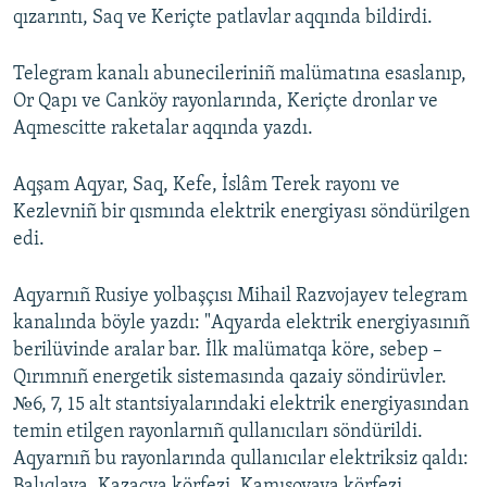
qızarıntı, Saq ve Keriçte patlavlar aqqında bildirdi.
Telegram kanalı abunecileriniñ malümatına esaslanıp,
Or Qapı ve Canköy rayonlarında, Keriçte dronlar ve
Aqmescitte raketalar aqqında yazdı.
Aqşam Aqyar, Saq, Kefe, İslâm Terek rayonı ve
Kezlevniñ bir qısmında elektrik energiyası söndürilgen
edi.
Aqyarnıñ Rusiye yolbaşçısı Mihail Razvojayev telegram
kanalında böyle yazdı: "Aqyarda elektrik energiyasınıñ
berilüvinde aralar bar. İlk malümatqa köre, sebep –
Qırımnıñ energetik sistemasında qazaiy söndirüvler.
№6, 7, 15 alt stantsiyalarındaki elektrik energiyasından
temin etilgen rayonlarnıñ qullanıcıları söndürildi.
Aqyarnıñ bu rayonlarında qullanıcılar elektriksiz qaldı:
Balıqlava, Kazaçya körfezi. Kamışovaya körfezi,