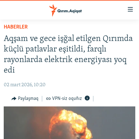
Link
açıqlığı
Esas
HABERLER
mündericege
HABERLER
Aqşam ve gece işğal etilgen Qırımda
qaytmaq
SİYASET
Baş
küçlü patlavlar eşitildi, farqlı
İQTİSADİYAT
navigatsiyağa
rayonlarda elektrik energiyası yoq
qaytmaq
CEMİYET
edi
Qıdıruvğa
MEDENİYET
qaytmaq
02 mart 2026, 10:20
İNSAN AQLARI
Paylaşmaq
VPN-siz oquñız
VİDEO
SÜRET
BLOGLAR
FİKİR