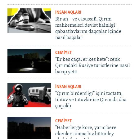
İNSAN AQLARI
Bir an – ve casussıñ. Qırım
mahkemeleri devlet hainligi
qabaatlavlarını daqqalar içinde
nasıl baqalar
CEMİYET
"Er kes qaça, er kes kete": cenk
Qırımdaki Rusiye turistlerine nasıl
barıp yetti
İNSAN AQLARI
"Qırım birdemligi" işini toqtattı,
tintüv ve tutuvlar ise Qırımda daa
çoq oldı
CEMİYET
"Haberlerge köre, yarıq bere
ekenler, amma biz bütünley