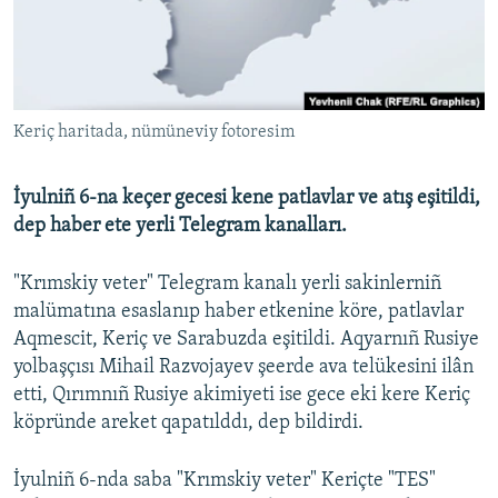
Русский
Українською
Keriç haritada, nümüneviy fotoresim
QOŞULIÑIZ!
İyulniñ 6-na keçer gecesi kene patlavlar ve atış eşitildi,
dep haber ete yerli Telegram kanalları.
RFE/RS bütün saytları
"Krımskiy veter" Telegram kanalı yerli sakinlerniñ
malümatına esaslanıp haber etkenine köre, patlavlar
Aqmescit, Keriç ve Sarabuzda eşitildi. Aqyarnıñ Rusiye
yolbaşçısı Mihail Razvojayev şeerde ava telükesini ilân
etti, Qırımnıñ Rusiye akimiyeti ise gece eki kere Keriç
köpründe areket qapatılddı, dep bildirdi.
İyulniñ 6-nda saba "Krımskiy veter" Keriçte "TES"