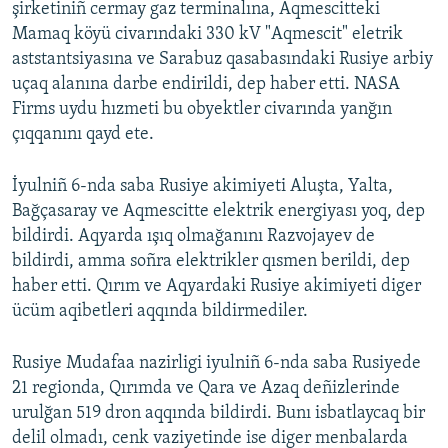
şirketiniñ cermay gaz terminalına, Aqmescitteki
Mamaq köyü civarındaki 330 kV "Aqmescit" eletrik
aststantsiyasına ve Sarabuz qasabasındaki Rusiye arbiy
uçaq alanına darbe endirildi, dep haber etti. NASA
Firms uydu hızmeti bu obyektler civarında yanğın
çıqqanını qayd ete.
İyulniñ 6-nda saba Rusiye akimiyeti Aluşta, Yalta,
Bağçasaray ve Aqmescitte elektrik energiyası yoq, dep
bildirdi. Aqyarda ışıq olmağanını Razvojayev de
bildirdi, amma soñra elektrikler qısmen berildi, dep
haber etti. Qırım ve Aqyardaki Rusiye akimiyeti diger
ücüm aqibetleri aqqında bildirmediler.
Rusiye Mudafaa nazirligi iyulniñ 6-nda saba Rusiyede
21 regionda, Qırımda ve Qara ve Azaq deñizlerinde
urulğan 519 dron aqqında bildirdi. Bunı isbatlaycaq bir
delil olmadı, cenk vaziyetinde ise diger menbalarda