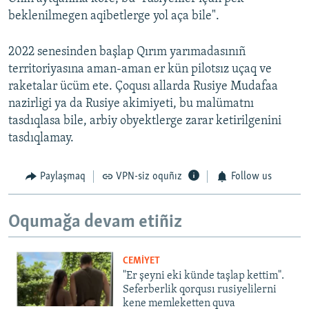
beklenilmegen aqibetlerge yol aça bile".
2022 senesinden başlap Qırım yarımadasınıñ
territoriyasına aman-aman er kün pilotsız uçaq ve
raketalar ücüm ete. Çoqusı allarda Rusiye Mudafaa
nazirligi ya da Rusiye akimiyeti, bu malümatnı
tasdıqlasa bile, arbiy obyektlerge zarar ketirilgenini
tasdıqlamay.
Paylaşmaq
VPN-siz oquñız
Follow us
Oqumağa devam etiñiz
CEMİYET
"Er şeyni eki künde taşlap kettim".
Seferberlik qorqusı rusiyelilerni
kene memleketten quva