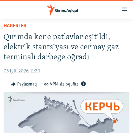
Link
açıqlığı
Esas
HABERLER
mündericege
HABERLER
Qırımda kene patlavlar eşitildi,
qaytmaq
SİYASET
Baş
elektrik stantsiyası ve cermay gaz
İQTİSADİYAT
navigatsiyağa
terminalı darbege oğradı
qaytmaq
CEMİYET
Qıdıruvğa
06 iyül 2026, 11:30
MEDENİYET
qaytmaq
Paylaşmaq
VPN-siz oquñız
İNSAN AQLARI
VİDEO
SÜRET
BLOGLAR
FİKİR