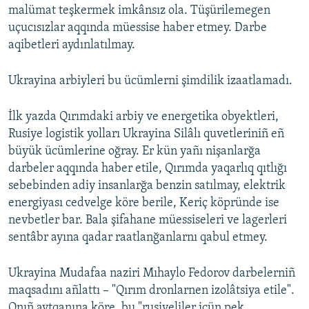
malümat teşkermek imkânsız ola. Tüşürilemegen
uçucısızlar aqqında müessise haber etmey. Darbe
aqibetleri aydınlatılmay.
Ukrayina arbiyleri bu ücümlerni şimdilik izaatlamadı.
İlk yazda Qırımdaki arbiy ve energetika obyektleri,
Rusiye logistik yolları Ukrayina Silâlı quvetleriniñ eñ
büyük ücümlerine oğray. Er kün yañı nişanlarğa
darbeler aqqında haber etile, Qırımda yaqarlıq qıtlığı
sebebinden adiy insanlarğa benzin satılmay, elektrik
energiyası cedvelge köre berile, Keriç köpründe ise
nevbetler bar. Bala şifahane müessiseleri ve lagerleri
sentâbr ayına qadar raatlanğanlarnı qabul etmey.
Ukrayina Mudafaa naziri Mıhaylo Fedorov darbelerniñ
maqsadını añlattı – "Qırım dronlarnen izolâtsiya etile".
Onıñ aytqanına köre, bu "rusiyeliler içün pek