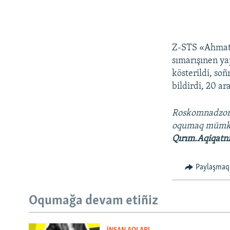
Z-STS «Ahmat»
sımarışınen ya
kösterildi, so
bildirdi, 20 ar
Roskomnadzo
oqumaq müm
Qırım.Aqiqatn
Paylaşmaq
Oqumağa devam etiñiz