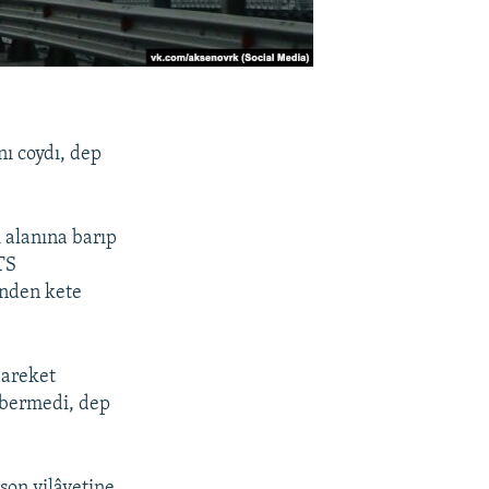
ı coydı, dep
 alanına barıp
TS
ünden kete
 areket
 bermedi, dep
on vilâyetine