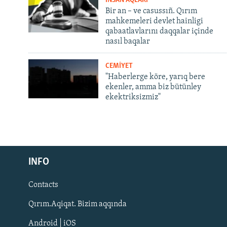
İNSAN AQLARI
Bir an – ve casussıñ. Qırım
mahkemeleri devlet hainligi
qabaatlavlarını daqqalar içinde
nasıl baqalar
CEMİYET
"Haberlerge köre, yarıq bere
ekenler, amma biz bütünley
ekektriksizmiz"
Русский
INFO
Українською
Contacts
QOŞULIÑIZ!
Qırım.Aqiqat. Bizim aqqında
Android | iOS