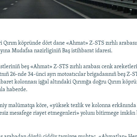
ri Qırım köpründe dört dane «Ahmat» Z-STS zırhlı arabasın
yına Mudafaa nazirliginiñ Baş istihbarat idaresi.
istleriniñ beş «Ahmat» Z-STS zırhlı arabası cenk areketleri
nıñ 26-nde 34-ünci ayrı motoatıcılar brigadasınıñ beş Z-S
baret kolonnası işğal altındaki Qırımğa doğru Qırım köpr
ıla haberde.
smiy malümatqa köre, «yüksek tezlik ve kolonna erkânında
esiz mesafege riayet etmegenleri» yolunı bitirmege imkân
eş arabadan dördü ciddiy tamirge muhtac. «Ahmatlar» Hers