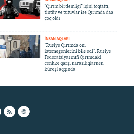
İNSAN AQLARI
"Qırım birdemligi" işini toqtattı,
tintüv ve tutuvlar ise Qırımda daa
çoq oldı
İNSAN AQLARI
"Rusiye Qırımda onı
istemegenlerini bile edi". Rusiye
Federatsiyasınıñ Qırımdaki
cenkke qarşı narazılıqlarnen
küreşi aqqında