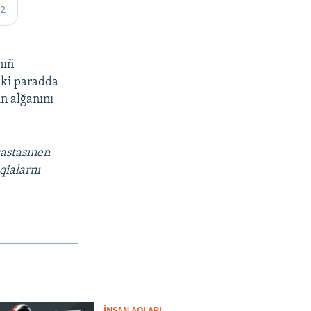
nıñ
eki paradda
n alğanını
vastasınen
qialarnı