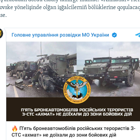
rovske yönelişinde olğan işğalcilerniñ bölüklerine qoşulacaq
se.