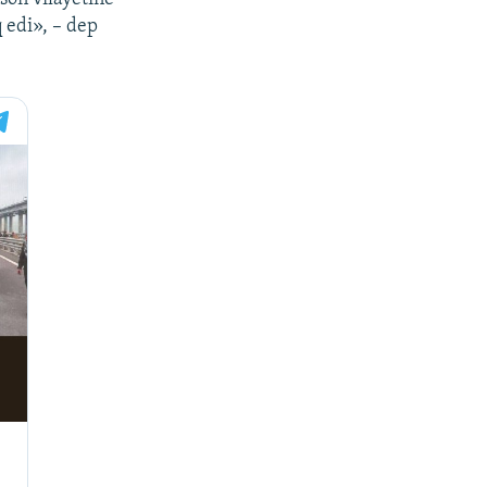
 edi», – dep