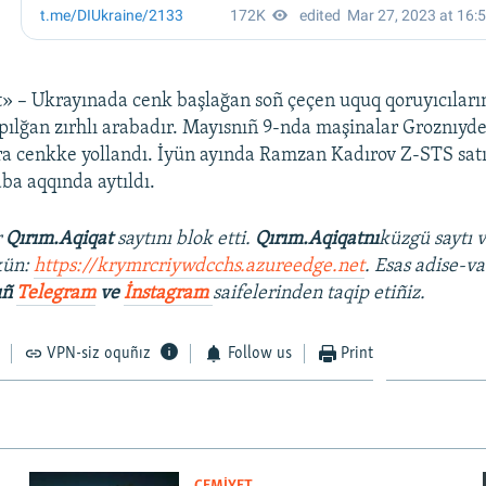
 – Ukrayınada cenk başlağan soñ çeçen uquq qoruyıcıları
pılğan zırhlı arabadır. Mayısnıñ 9-nda maşinalar Groznıyd
ñra cenkke yollandı. İyün ayında Ramzan Kadırov Z-STS satı
aba aqqında aytıldı.
r
Qırım.Aqiqat
saytını blok etti.
Qırım.Aqiqatnı
küzgü saytı 
kün:
https://krymrcriywdcchs.azureedge.net
. Esas adise-va
ıñ
Telegram
ve
İnstagram
saifelerinden taqip etiñiz.
VPN-siz oquñız
Follow us
Print