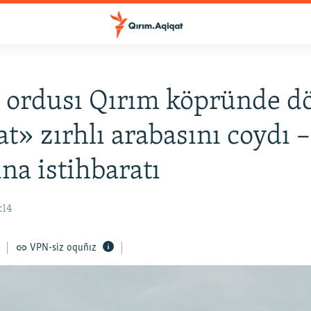
 ordusı Qırım köpründe dö
» zırhlı arabasını coydı –
na istihbaratı
:14
VPN-siz oquñız