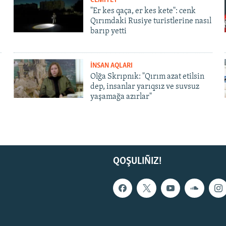
CEMİYET
"Er kes qaça, er kes kete": cenk
Qırımdaki Rusiye turistlerine nasıl
barıp yetti
İNSAN AQLARI
Olğa Skrıpnık: "Qırım azat etilsin
dep, insanlar yarıqsız ve suvsuz
yaşamağa azırlar"
QOŞULIÑIZ!