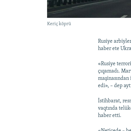
Keriç köprü
Rusiye arbiyle
haber ete Ukra
«Rusiye terror
çıqamadı. Mart
maşinasından i
edi», – dep ayt
İstihbarat, re
vaqtında telük
haber etti.
«Neticede – b