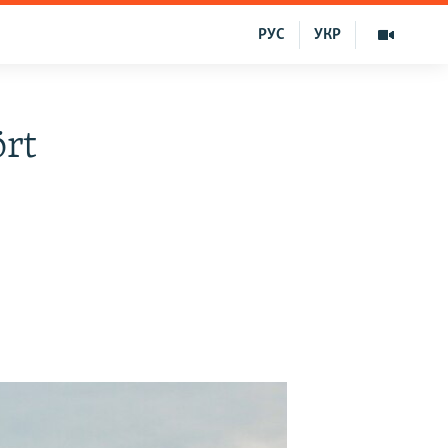
РУС
УКР
rt