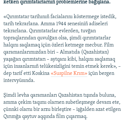
ketken qırımtatarlarnıñ problemlerine bağışlana.
Русский
«Qırımtatar tarihınıñ facialarını köstermege istedik,
Українською
tarih tekrarlana. Amma 1944 senesiniñ adiseleri
tekrarlana. Qırımtatarlar evlerden, tuvğan
QOŞULIÑIZ!
topraqlarından quvulğan olsa, şimdi qırımtatarlar
halqını saqlamaq içün özleri ketmege mecbur. Film
qaramanlarımızdan biri – Almatıda (Qazahistan)
yaşağan qırımtatarı – aytqanı kibi, halqını saqlamaq
RFE/RS bütün saytları
içün insanlarnıñ telükesizligini temin etmek kerek», –
dep tarif etti Koskina
«Suspilne Krım»
içün bergen
intervyüsında.
Şimdi levha qaramanları Qazahistan tışında buluna,
amma çekim taqımı olarnen subetleşmege devam ete,
çünnki olarnı bir arzu birleştire – işğalden azat etilgen
Qırımğa qaytuv aqqında film çıqarmaq.