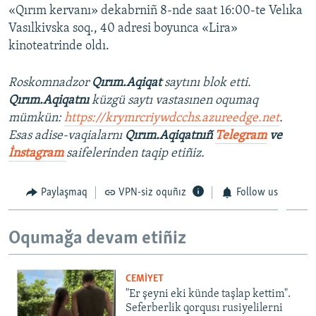
«Qırım kervanı» dekabrniñ 8-nde saat 16:00-te Velıka
Vasılkivska soq., 40 adresi boyunca «Lira»
kinoteatrinde oldı.
Roskomnadzor
Qırım.Aqiqat
saytını blok etti.
Qırım.Aqiqatnı
küzgü saytı vastasınen oqumaq
mümkün:
https://krymrcriywdcchs.azureedge.net
.
Esas adise-vaqialarnı
Qırım.Aqiqatnıñ
Telegram
ve
İnstagram
saifelerinden taqip etiñiz.
Paylaşmaq
VPN-siz oquñız
Follow us
Oqumağa devam etiñiz
CEMİYET
"Er şeyni eki künde taşlap kettim".
Seferberlik qorqusı rusiyelilerni