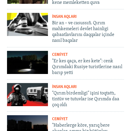
kene memleketten quva
İNSAN AQLARI
Bir an – ve casussıñ. Qırım
mahkemeleri devlet hainligi
qabaatlavlarını daqqalar içinde
nasıl baqalar
CEMİYET
"Er kes qaça, er kes kete": cenk
Qırımdaki Rusiye turistlerine nasıl
barıp yetti
İNSAN AQLARI
"Qırım birdemligi" işini toqtattı,
tintüv ve tutuvlar ise Qırımda daa
çoq oldı
CEMİYET
"Haberlerge köre, yarıq bere