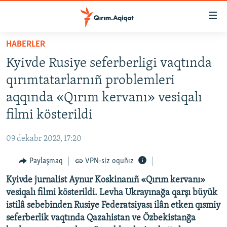
Link
açıqlığı
Esas
HABERLER
mündericege
HABERLER
Kyivde Rusiye seferberligi vaqtında
qaytmaq
SİYASET
Baş
qırımtatarlarnıñ problemleri
İQTİSADİYAT
navigatsiyağa
aqqında «Qırım kervanı» vesiqalı
qaytmaq
CEMİYET
filmi kösterildi
Qıdıruvğa
MEDENİYET
qaytmaq
09 dekabr 2023, 17:20
İNSAN AQLARI
Paylaşmaq
VPN-siz oquñız
VİDEO
Kyivde jurnalist Aynur Koskinanıñ «Qırım kervanı»
SÜRET
vesiqalı filmi kösterildi. Levha Ukrayınağa qarşı büyük
BLOGLAR
istilâ sebebinden Rusiye Federatsiyası ilân etken qısmiy
seferberlik vaqtında Qazahistan ve Özbekistanğa
FİKİR