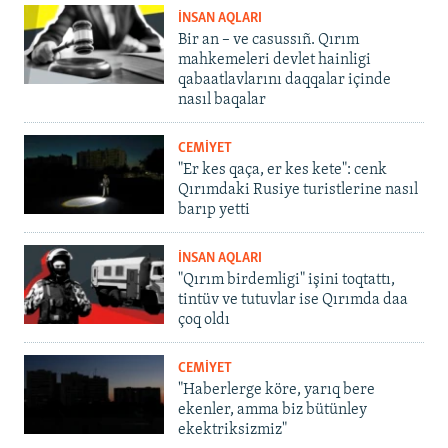
İNSAN AQLARI
Bir an – ve casussıñ. Qırım
mahkemeleri devlet hainligi
qabaatlavlarını daqqalar içinde
nasıl baqalar
CEMİYET
"Er kes qaça, er kes kete": cenk
Qırımdaki Rusiye turistlerine nasıl
barıp yetti
İNSAN AQLARI
"Qırım birdemligi" işini toqtattı,
tintüv ve tutuvlar ise Qırımda daa
çoq oldı
CEMİYET
"Haberlerge köre, yarıq bere
ekenler, amma biz bütünley
ekektriksizmiz"