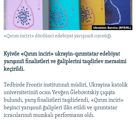
Русский
Українською
«Qırım inciri» dördünci edebiyat yarışınıñ cıyıntığı
QOŞULIÑIZ!
Kyivde «Qırım inciri» ukrayin-qırımtatar edebiyat
yarışınıñ finalistleri ve ğaliplerini taqdirlev merasimi
RFE/RS bütün saytları
keçirildi.
Tedbirde Frontir institutınıñ müdiri, Ukrayina katolik
universitetiniñ ocası Yevğen Ğlebovıtskiy çıqışta
bulundı, yarış finalistleri taqdirlendi, «Qırım inciri»
beşinci yarışınıñ ğalipleri ilân etildi ve qırımtatar
icracılarınıñ muzıkalı performansı oldı.