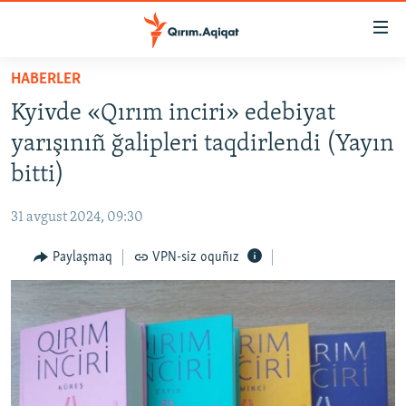
Link
açıqlığı
Esas
HABERLER
mündericege
HABERLER
Kyivde «Qırım inciri» edebiyat
qaytmaq
SİYASET
Baş
yarışınıñ ğalipleri taqdirlendi (Yayın
İQTİSADİYAT
navigatsiyağa
bitti)
qaytmaq
CEMİYET
Qıdıruvğa
31 avgust 2024, 09:30
MEDENİYET
qaytmaq
Paylaşmaq
VPN-siz oquñız
İNSAN AQLARI
VİDEO
SÜRET
BLOGLAR
FİKİR