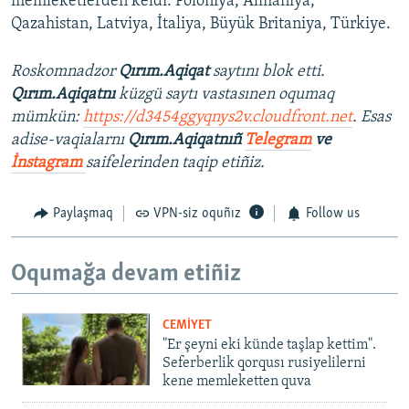
memleketlerden keldi: Poloniya, Almaniya,
Qazahistan, Latviya, İtaliya, Büyük Britaniya, Türkiye.
Roskomnadzor
Qırım.Aqiqat
saytını blok etti.
Qırım.Aqiqatnı
küzgü saytı vastasınen oqumaq
mümkün:
https://d3454ggyqnys2v.cloudfront.net
. Esas
adise-vaqialarnı
Qırım.Aqiqatnıñ
Telegram
ve
İnstagram
saifelerinden taqip etiñiz.
Paylaşmaq
VPN-siz oquñız
Follow us
Oqumağa devam etiñiz
CEMİYET
"Er şeyni eki künde taşlap kettim".
Seferberlik qorqusı rusiyelilerni
kene memleketten quva