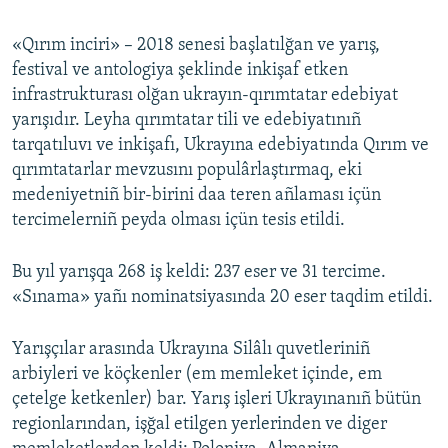
«Qırım inciri» – 2018 senesi başlatılğan ve yarış,
festival ve antologiya şeklinde inkişaf etken
infrastrukturası olğan ukrayın-qırımtatar edebiyat
yarışıdır. Leyha qırımtatar tili ve edebiyatınıñ
tarqatıluvı ve inkişafı, Ukrayına edebiyatında Qırım ve
qırımtatarlar mevzusını populârlaştırmaq, eki
medeniyetniñ bir-birini daa teren añlaması içün
tercimelerniñ peyda olması içün tesis etildi.
Bu yıl yarışqa 268 iş keldi: 237 eser ve 31 tercime.
«Sınama» yañı nominatsiyasında 20 eser taqdim etildi.
Yarışçılar arasında Ukrayına Silâlı quvetleriniñ
arbiyleri ve köçkenler (em memleket içinde, em
çetelge ketkenler) bar. Yarış işleri Ukrayınanıñ bütün
regionlarından, işğal etilgen yerlerinden ve diger