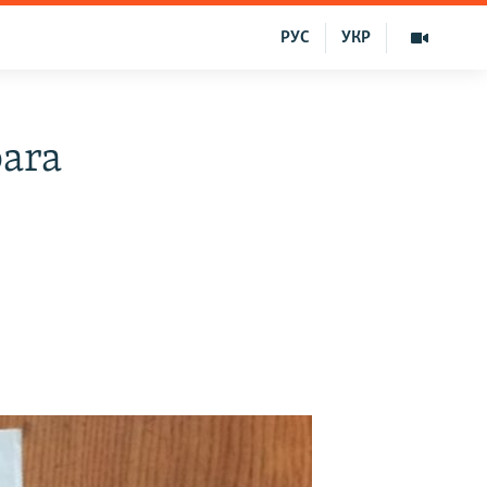
РУС
УКР
ara