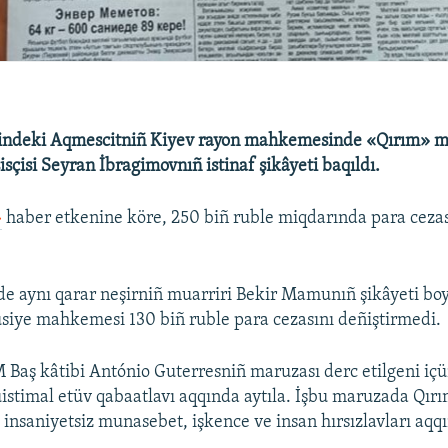
lindeki Aqmescitniñ Kiyev rayon mahkemesinde «Qırım» m
isçisi Seyran İbragimovnıñ istinaf şikâyeti baqıldı.
»
haber etkenine köre, 250 biñ ruble miqdarında para cezas
e aynı qarar neşirniñ muarriri Bekir Mamunıñ şikâyeti bo
Rusiye mahkemesi 130 biñ ruble para cezasını deñiştirmedi.
 Baş kâtibi António Guterresniñ maruzası derc etilgeni i
suistimal etüv qabaatlavı aqqında aytıla. İşbu maruzada Qır
a insaniyetsiz munasebet, işkence ve insan hırsızlavları a