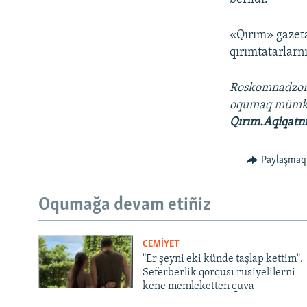
«Qırım» gazetas
qırımtatarlarn
Roskomnadzo
oqumaq müm
Qırım.Aqiqatn
Paylaşmaq
Oqumağa devam etiñiz
CEMİYET
"Er şeyni eki künde taşlap kettim".
Seferberlik qorqusı rusiyelilerni
kene memleketten quva