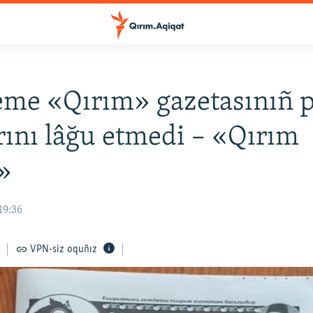
me «Qırım» gazetasınıñ p
rını lâğu etmedi – «Qırım
»
19:36
VPN-siz oquñız