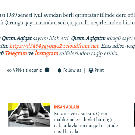
ı 1989 senesi iyul ayından berli qırımtatar tilinde derc eti
ıñ Qırımğa qaytmasından soñ çıqqan ilk neşirlerinden biri o
r
Qırım.Aqiqat
saytını blok etti.
Qırım.Aqiqatnı
küzgü saytı 
kün:
https://d3454ggyqnys2v.cloudfront.net
. Esas adise-vaq
ıñ
Telegram
ve
İnstagram
saifelerinden taqip etiñiz.
VPN-siz oquñız
Follow us
Print
İNSAN AQLARI
Bir an – ve casussıñ. Qırım
mahkemeleri devlet hainligi
qabaatlavlarını daqqalar içinde
nasıl baqalar