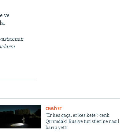
le ve
la.
vastasınen
ialarnı
CEMİYET
"Er kes qaça, er kes kete": cenk
Qırımdaki Rusiye turistlerine nasıl
barıp yetti