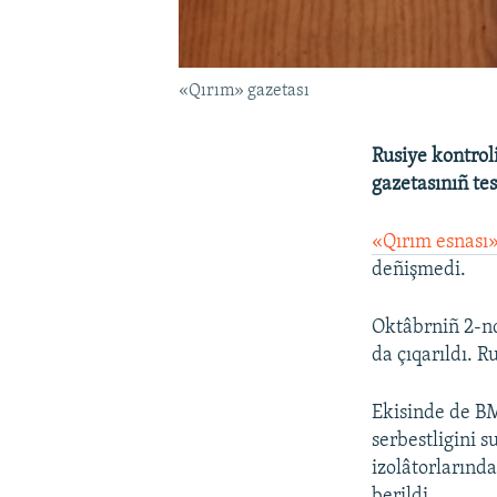
«Qırım» gazetası
Rusiye kontro
gazetasınıñ tes
«Qırım esnası
deñişmedi.
Oktâbrniñ 2-nd
da çıqarıldı. 
Ekisinde de BM
serbestligini 
izolâtorlarınd
berildi.