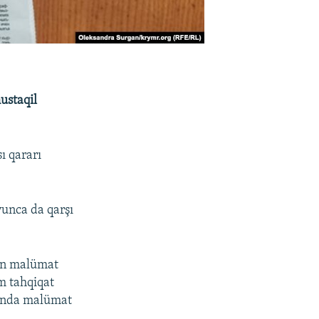
ustaqil
ı qararı
yunca da qarşı
çün malümat
ım tahqiqat
qqında malümat