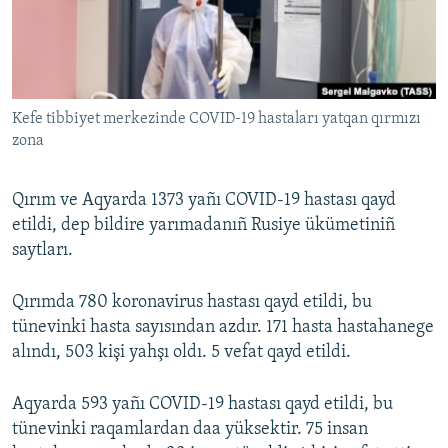
Русский
Українською
Kefe tibbiyet merkezinde COVID-19 hastaları yatqan qırmızı
QOŞULIÑIZ!
zona
Qırım ve Aqyarda 1373 yañı COVID-19 hastası qayd
RFE/RS bütün saytları
etildi, dep bildire yarımadanıñ Rusiye ükümetiniñ
saytları.
Qırımda 780 koronavirus hastası qayd etildi, bu
tünevinki hasta sayısından azdır. 171 hasta hastahanege
alındı, 503 kişi yahşı oldı. 5 vefat qayd etildi.
Aqyarda 593 yañı COVID-19 hastası qayd etildi, bu
tünevinki raqamlardan daa yüksektir. 75 insan