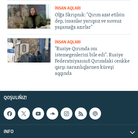
İNSAN AQLARI
Olğa Skrıpnık: "Qırım azat etilsin
dep, insanlar yarıqsız ve suvsuz
yaşamağa azırlar"
İNSAN AQLARI
"Rusiye Qırımda onı
istemegenlerini bile edi". Rusiye
Federatsiyasınıñ Qırımdaki cenkke
qarşı narazılıqlarnen küreşi
aqqında
QOŞULIÑIZ!
INFO