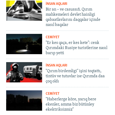
İNSAN AQLARI
Bir an – ve casussıñ. Qırım
mahkemeleri devlet hainligi
qabaatlavlarını daqqalar içinde
nasıl baqalar
CEMİYET
"Er kes qaça, er kes kete": cenk
Qırımdaki Rusiye turistlerine nasıl
barıp yetti
İNSAN AQLARI
"Qırım birdemligi" işini toqtattı,
tintüv ve tutuvlar ise Qırımda daa
çoq oldı
CEMİYET
"Haberlerge köre, yarıq bere
ekenler, amma biz bütünley
ekektriksizmiz"