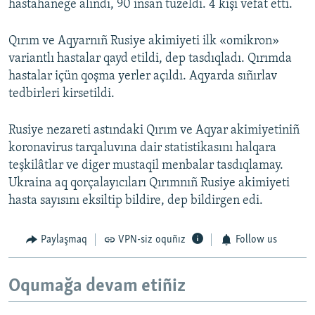
hastahanege alındı, 90 insan tüzeldi. 4 kişi vefat etti.
Qırım ve Aqyarnıñ Rusiye akimiyeti ilk «omikron»
variantlı hastalar qayd etildi, dep tasdıqladı. Qırımda
hastalar içün qoşma yerler açıldı. Aqyarda sıñırlav
tedbirleri kirsetildi.
Rusiye nezareti astındaki Qırım ve Aqyar akimiyetiniñ
koronavirus tarqaluvına dair statistikasını halqara
teşkilâtlar ve diger mustaqil menbalar tasdıqlamay.
Ukraina aq qorçalayıcıları Qırımnıñ Rusiye akimiyeti
hasta sayısını eksiltip bildire, dep bildirgen edi.
Paylaşmaq
VPN-siz oquñız
Follow us
Oqumağa devam etiñiz