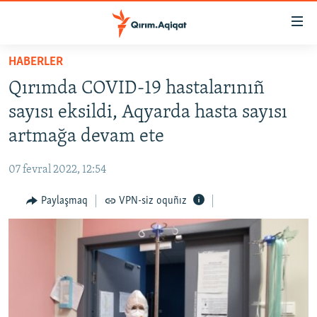
Link
açıqlığı
Esas
HABERLER
mündericege
HABERLER
Qırımda COVID-19 hastalarınıñ
qaytmaq
SİYASET
Baş
sayısı eksildi, Aqyarda hasta sayısı
İQTİSADİYAT
navigatsiyağa
artmağa devam ete
qaytmaq
CEMİYET
Qıdıruvğa
07 fevral 2022, 12:54
MEDENİYET
qaytmaq
Paylaşmaq
VPN-siz oquñız
İNSAN AQLARI
VİDEO
SÜRET
BLOGLAR
FİKİR