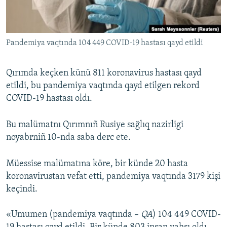
Русский
Українською
Pandemiya vaqtında 104 449 COVID-19 hastası qayd etildi
QOŞULIÑIZ!
Qırımda keçken künü 811 koronavirus hastası qayd
etildi, bu pandemiya vaqtında qayd etilgen rekord
COVID-19 hastası oldı.
RFE/RS bütün saytları
Bu malümatnı Qırımnıñ Rusiye sağlıq nazirligi
noyabrniñ 10-nda saba derc ete.
Müessise malümatına köre, bir künde 20 hasta
koronavirustan vefat etti, pandemiya vaqtında 3179 kişi
keçindi.
«Umumen (pandemiya vaqtında –
QA
) 104 449 COVID-