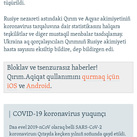
tüşürildi.
Rusiye nezareti astındaki Qırım ve Aqyar akimiyetiniñ
koronavirus tarqaluvına dair statistikasını halqara
teşkilâtlar ve diger mustaqil menbalar tasdıqlamay.
Ukraina aq qorçalayıcıları Qırımnıñ Rusiye akimiyeti
hasta sayısını eksiltip bildire, dep bildirgen edi.
Bloklav ve tsenzurasız haberler!
Qırım.Aqiqat qullanımını
qurmaq içün
iOS
ve
Android
.
COVID-19 koronavirus yuqunçı
Daa evel 2019-nCoV olaraq belli SARS-CoV-2
koronavirusı Qıtayda keçken yılnıñ soñunda qayd etildi.