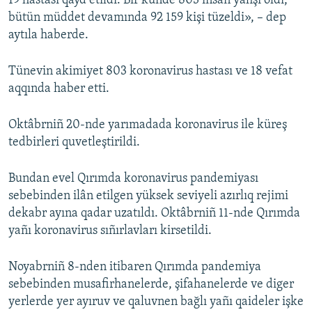
19 hastası qayd etildi. Bir künde 803 insan yahşı oldı,
bütün müddet devamında 92 159 kişi tüzeldi», – dep
aytıla haberde.
Tünevin akimiyet 803 koronavirus hastası ve 18 vefat
aqqında haber etti.
Oktâbrniñ 20-nde yarımadada koronavirus ile küreş
tedbirleri quvetleştirildi.
Bundan evel Qırımda koronavirus pandemiyası
sebebinden ilân etilgen yüksek seviyeli azırlıq rejimi
dekabr ayına qadar uzatıldı. Oktâbrniñ 11-nde Qırımda
yañı koronavirus sıñırlavları kirsetildi.
Noyabrniñ 8-nden itibaren Qırımda pandemiya
sebebinden musafirhanelerde, şifahanelerde ve diger
yerlerde yer ayıruv ve qaluvnen bağlı yañı qaideler işke