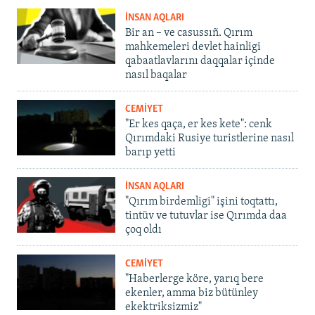
İNSAN AQLARI
Bir an – ve casussıñ. Qırım
mahkemeleri devlet hainligi
qabaatlavlarını daqqalar içinde
nasıl baqalar
CEMİYET
"Er kes qaça, er kes kete": cenk
Qırımdaki Rusiye turistlerine nasıl
barıp yetti
İNSAN AQLARI
"Qırım birdemligi" işini toqtattı,
tintüv ve tutuvlar ise Qırımda daa
çoq oldı
CEMİYET
"Haberlerge köre, yarıq bere
ekenler, amma biz bütünley
ekektriksizmiz"