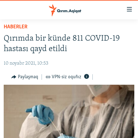
Link
açıqlığı
Esas
HABERLER
mündericege
HABERLER
Qırımda bir künde 811 COVID-19
qaytmaq
SİYASET
Baş
hastası qayd etildi
İQTİSADİYAT
navigatsiyağa
qaytmaq
10 noyabr 2021, 10:53
CEMİYET
Qıdıruvğa
MEDENİYET
Paylaşmaq
VPN-siz oquñız
qaytmaq
İNSAN AQLARI
VİDEO
SÜRET
BLOGLAR
FİKİR