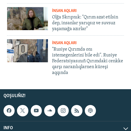
İNSAN AQLARI
Olğa Skrıpnık: "Qırım azat etilsin
dep, insanlar yarıqsız ve suvsuz
yaşamağa azırlar"
İNSAN AQLARI
"Rusiye Qırımda onı
istemegenlerini bile edi". Rusiye
Federatsiyasınıñ Qırımdaki cenkke
qarşı narazılıqlarnen küreşi
aqqında
QOŞULIÑIZ!
INFO