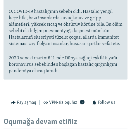
O, COVID-19 hastalığınıñ sebebi oldı. Hastalıq yengil
keçe bile, bazı insanlarda suvuqlanuv ve gripp
alâmetleri, yüksek sıcaq ve öksürüv körüne bile. Bu ölüm
sebebi ola bilgen pnevmoniyağa keçmesi mümkün.
Hastalarnıñ ekseriyeti tüzele; çoqusı allarda immunitet
sisteması zayıf olğan insanlar, hususan qartlar vefat ete.
2020 senesi martnıñ 11-nde Dünya sağlıq teşkilâtı yañı
koronavirus sebebinden başlağan hastalıq qırğınlığını
pandemiya olaraq tanıdı.
Paylaşmaq
VPN-siz oquñız
Follow us
Oqumağa devam etiñiz