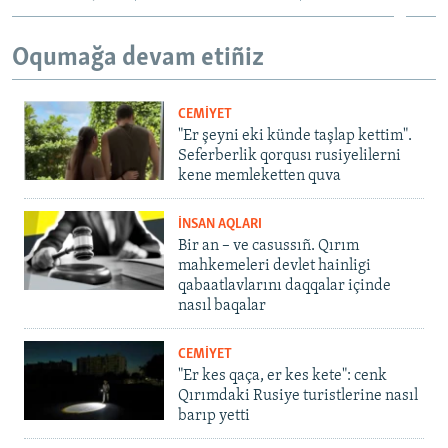
Oqumağa devam etiñiz
CEMİYET
"Er şeyni eki künde taşlap kettim".
Seferberlik qorqusı rusiyelilerni
kene memleketten quva
İNSAN AQLARI
Bir an – ve casussıñ. Qırım
mahkemeleri devlet hainligi
qabaatlavlarını daqqalar içinde
nasıl baqalar
CEMİYET
"Er kes qaça, er kes kete": cenk
Qırımdaki Rusiye turistlerine nasıl
barıp yetti