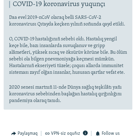
COVID-19 koronavirus yuqunçı
Daa evel 2019-nCoV olaraq belli SARS-CoV-2
koronavirusı Qıtayda keçken yılnıñ soñunda qayd etildi.
O, COVID-19 hastalığınıñ sebebi oldı. Hastalıq yengil
keçe bile, bazı insanlarda suvuqlanuv ve gripp
alâmetleri, yüksek sıcaq ve öksürüv körüne bile. Bu ölüm
sebebi ola bilgen pnevmoniyağa keçmesi mümkün.
Hastalarnıñ ekseriyeti tüzele; çoqusı allarda immunitet
sisteması zayıf olğan insanlar, hususan qartlar vefat ete.
2020 senesi martnıñ 11-nde Dünya sağlıq teşkilâtı yañı
koronavirus sebebinden başlağan hastalıq qırğınlığını
pandemiya olaraq tanıdı.
Paylaşmaq
VPN-siz oquñız
Follow us