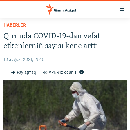
Link
açıqlığı
Esas
HABERLER
mündericege
HABERLER
Qırımda COVID-19-dan vefat
qaytmaq
SİYASET
Baş
etkenlerniñ sayısı kene arttı
İQTİSADİYAT
navigatsiyağa
qaytmaq
10 avgust 2021, 19:40
CEMİYET
Qıdıruvğa
MEDENİYET
Paylaşmaq
VPN-siz oquñız
qaytmaq
İNSAN AQLARI
VİDEO
SÜRET
BLOGLAR
FİKİR