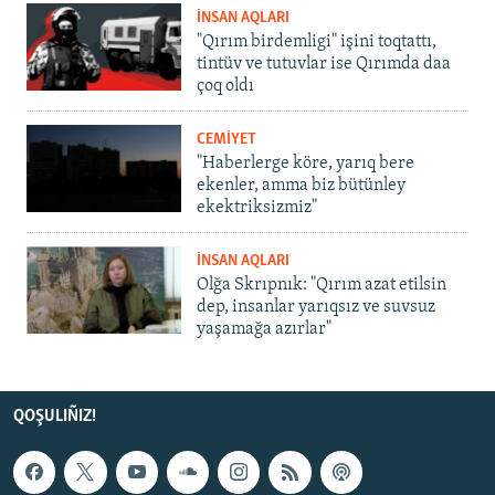
İNSAN AQLARI
"Qırım birdemligi" işini toqtattı,
tintüv ve tutuvlar ise Qırımda daa
çoq oldı
CEMİYET
"Haberlerge köre, yarıq bere
ekenler, amma biz bütünley
ekektriksizmiz"
İNSAN AQLARI
Olğa Skrıpnık: "Qırım azat etilsin
dep, insanlar yarıqsız ve suvsuz
yaşamağa azırlar"
QOŞULIÑIZ!