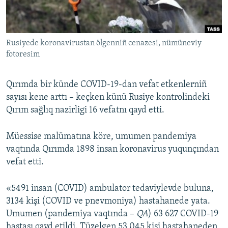
Русский
Українською
Rusiyede koronavirustan ölgenniñ cenazesi, nümüneviy
fotoresim
QOŞULIÑIZ!
Qırımda bir künde COVID-19-dan vefat etkenlerniñ
sayısı kene arttı – keçken künü Rusiye kontrolindeki
Qırım sağlıq nazirligi 16 vefatnı qayd etti.
RFE/RS bütün saytları
Müessise malümatına köre, umumen pandemiya
vaqtında Qırımda 1898 insan koronavirus yuqunçından
vefat etti.
«5491 insan (COVID) ambulator tedaviylevde buluna,
3134 kişi (COVID ve pnevmoniya) hastahanede yata.
Umumen (pandemiya vaqtında –
QA
) 63 627 COVID-19
hastası qayd etildi. Tüzelgen 53 045 kişi hastahaneden