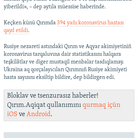
yiberildi», – dep aytıla müessise haberinde.
Keçken künü Qırımda
394 yañı koronavirus hastası
qayd etildi
.
Rusiye nezareti astındaki Qırım ve Aqyar akimiyetiniñ
koronavirus tarqaluvına dair statistikasını halqara
teşkilâtlar ve diger mustaqil menbalar tasdıqlamay.
Ukraina aq qorçalayıcıları Qırımnıñ Rusiye akimiyeti
hasta sayısını eksiltip bildire, dep bildirgen edi.
Bloklav ve tsenzurasız haberler!
Qırım.Aqiqat qullanımını
qurmaq içün
iOS
ve
Android
.