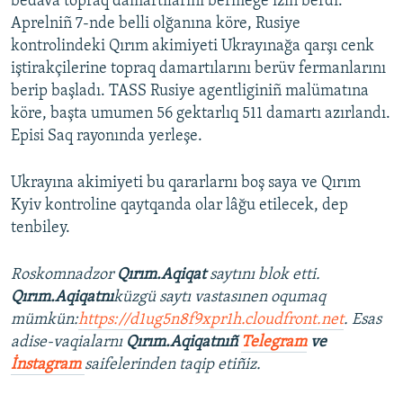
bedava topraq damartılarını bermege izin berdi.
Aprelniñ 7-nde belli olğanına köre, Rusiye
kontrolindeki Qırım akimiyeti Ukrayınağa qarşı cenk
iştirakçilerine topraq damartılarını berüv fermanlarını
berip başladı. TASS Rusiye agentliginiñ malümatına
köre, başta umumen 56 gektarlıq 511 damartı azırlandı.
Episi Saq rayonında yerleşe.
Ukrayına akimiyeti bu qararlarnı boş saya ve Qırım
Kyiv kontroline qaytqanda olar lâğu etilecek, dep
tenbiley.
Roskomnadzor
Qırım.Aqiqat
saytını blok etti.
Qırım.Aqiqatnı
küzgü saytı vastasınen oqumaq
mümkün:
https://d1ug5n8f9xpr1h.cloudfront.net
. Esas
adise-vaqialarnı
Qırım.Aqiqatnıñ
Telegram
ve
İnstagram
saifelerinden taqip etiñiz.