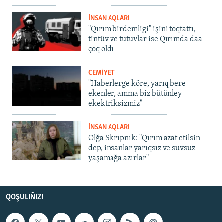
İNSAN AQLARI
"Qırım birdemligi" işini toqtattı,
tintüv ve tutuvlar ise Qırımda daa
çoq oldı
CEMİYET
"Haberlerge köre, yarıq bere
ekenler, amma biz bütünley
ekektriksizmiz"
İNSAN AQLARI
Olğa Skrıpnık: "Qırım azat etilsin
dep, insanlar yarıqsız ve suvsuz
yaşamağa azırlar"
QOŞULIÑIZ!