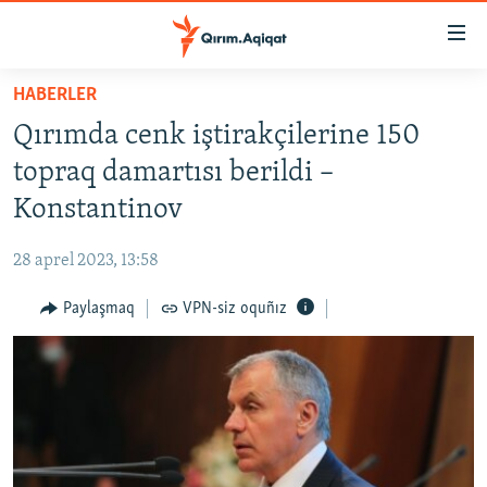
Link
açıqlığı
Esas
HABERLER
mündericege
HABERLER
Qırımda cenk iştirakçilerine 150
qaytmaq
SİYASET
Baş
topraq damartısı berildi –
İQTİSADİYAT
navigatsiyağa
Konstantinov
qaytmaq
CEMİYET
Qıdıruvğa
28 aprel 2023, 13:58
MEDENİYET
qaytmaq
Paylaşmaq
VPN-siz oquñız
İNSAN AQLARI
VİDEO
SÜRET
BLOGLAR
FİKİR