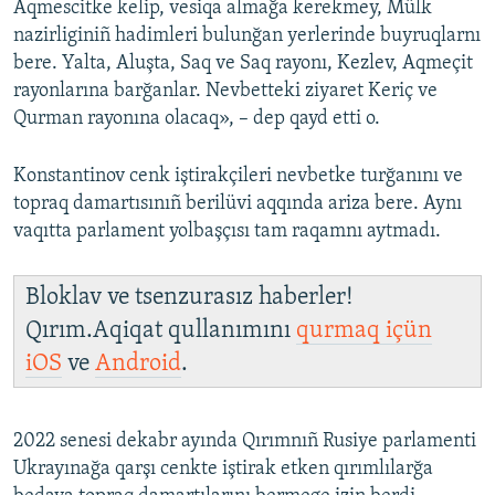
Aqmescitke kelip, vesiqa almağa kerekmey, Mülk
nazirliginiñ hadimleri bulunğan yerlerinde buyruqlarnı
bere. Yalta, Aluşta, Saq ve Saq rayonı, Kezlev, Aqmeçit
rayonlarına barğanlar. Nevbetteki ziyaret Keriç ve
Qurman rayonına olacaq», – dep qayd etti o.
Konstantinov cenk iştirakçileri nevbetke turğanını ve
topraq damartısınıñ berilüvi aqqında ariza bere. Aynı
vaqıtta parlament yolbaşçısı tam raqamnı aytmadı.
Bloklav ve tsenzurasız haberler!
Qırım.Aqiqat qullanımını
qurmaq içün
iOS
ve
Android
.
2022 senesi dekabr ayında Qırımnıñ Rusiye parlamenti
Ukrayınağa qarşı cenkte iştirak etken qırımlılarğa