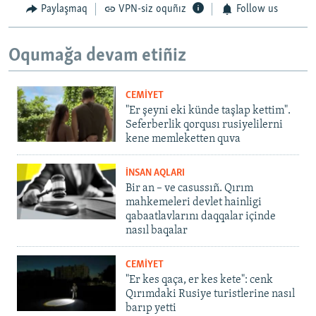
Paylaşmaq
VPN-siz oquñız
Follow us
Oqumağa devam etiñiz
CEMİYET
"Er şeyni eki künde taşlap kettim".
Seferberlik qorqusı rusiyelilerni
kene memleketten quva
İNSAN AQLARI
Bir an – ve casussıñ. Qırım
mahkemeleri devlet hainligi
qabaatlavlarını daqqalar içinde
nasıl baqalar
CEMİYET
"Er kes qaça, er kes kete": cenk
Qırımdaki Rusiye turistlerine nasıl
barıp yetti