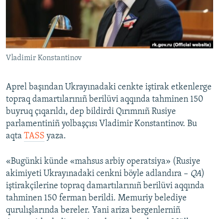
Русский
Українською
Vladimir Konstantinov
QOŞULIÑIZ!
Aprel başından Ukrayınadaki cenkte iştirak etkenlerge
topraq damartılarınıñ berilüvi aqqında tahminen 150
RFE/RS bütün saytları
buyruq çıqarıldı, dep bildirdi Qırımnıñ Rusiye
parlamentiniñ yolbaşçısı Vladimir Konstantinov. Bu
aqta
TASS
yaza.
«Bugünki künde «mahsus arbiy operatsiya» (Rusiye
akimiyeti Ukrayınadaki cenkni böyle adlandıra –
QA
)
iştirakçilerine topraq damartılarınıñ berilüvi aqqında
tahminen 150 ferman berildi. Memuriy belediye
qurulışlarında bereler. Yani ariza bergenlerniñ