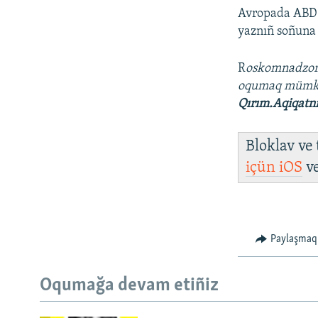
Avropada ABD 
yaznıñ soñuna 
R
oskomnadzo
oqumaq müm
Qırım.Aqiqatn
Bloklav ve
içün
iOS
v
Paylaşmaq
Oqumağa devam etiñiz