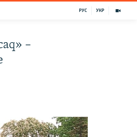
РУС
УКР
caq» –
e