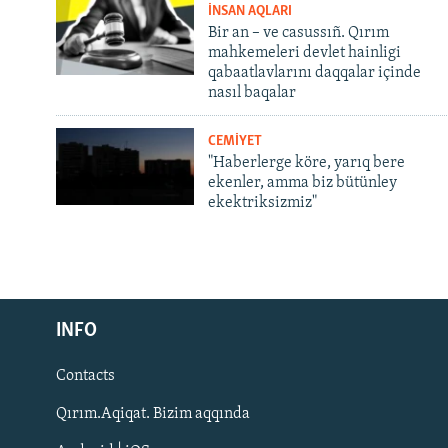
İNSAN AQLARI
Bir an – ve casussıñ. Qırım
mahkemeleri devlet hainligi
qabaatlavlarını daqqalar içinde
nasıl baqalar
CEMİYET
"Haberlerge köre, yarıq bere
ekenler, amma biz bütünley
ekektriksizmiz"
Русский
INFO
Українською
Contacts
QOŞULIÑIZ!
Qırım.Aqiqat. Bizim aqqında