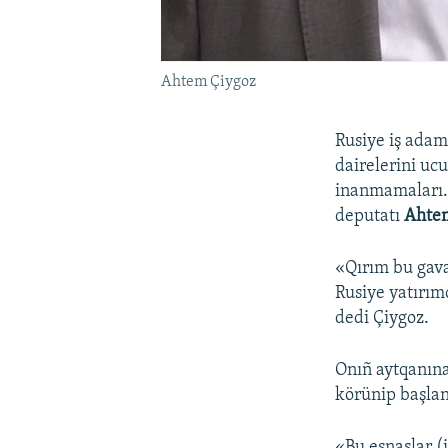
Ahtem Çiygoz
Rusiye iş adaml
dairelerini uc
inanmamaları. 
deputatı
Ahte
«Qırım bu gav
Rusiye yatırımc
dedi Çiygoz.
Onıñ aytqanına
körünip başlan
«Bu esnaslar (