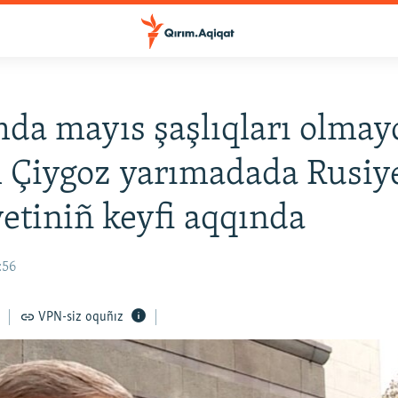
da mayıs şaşlıqları olmay
 Çiygoz yarımadada Rusiy
etiniñ keyfi aqqında
:56
VPN-siz oquñız