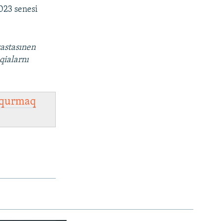
023 senesi
vastasınen
qialarnı
qurmaq