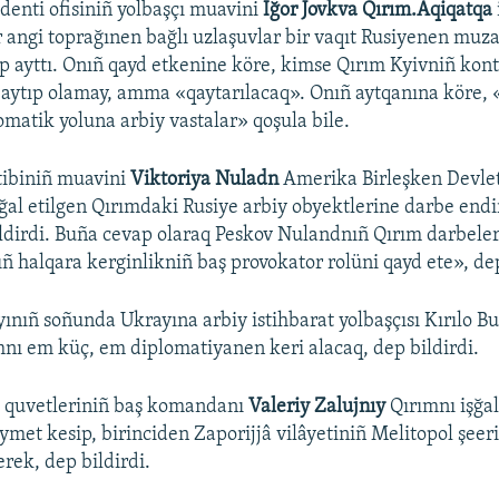
denti ofisiniñ yolbaşçı muavini
İğor Jovkva Qırım.Aqiqatqa
 angi toprağınen bağlı uzlaşuvlar bir vaqıt Rusiyenen muz
p ayttı. Onıñ qayd etkenine köre, kimse Qırım Kyivniñ kontr
ır aytıp olamay, amma «qaytarılacaq». Onıñ aytqanına köre,
omatik yoluna arbiy vastalar» qoşula bile.
tibiniñ muavini
Viktoriya Nuladn
Amerika Birleşken Devlet
ğal etilgen Qırımdaki Rusiye arbiy obyektlerine darbe end
ildirdi. Buña cevap olaraq Peskov Nulandnıñ Qırım darbeleri
 halqara kerginlikniñ baş provokator rolüni qayd ete», dep
ayınıñ soñunda Ukrayına arbiy istihbarat yolbaşçısı Kırılo 
nı em küç, em diplomatiyanen keri alacaq, dep bildirdi.
ı quvetleriniñ baş komandanı
Valeriy Zalujnıy
Qırımnı işğa
ymet kesip, birinciden Zaporijjâ vilâyetiniñ Melitopol şeeri
rek, dep bildirdi.