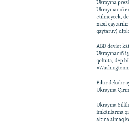
Ukrayına prezi
Ukrayınanıñ er
etilmeycek, de
nasıl qaytarıl
qaytaruv) dipl
ABD devlet kâ
Ukrayınanıñ iş
qoltuta, dep b
«Washingtonnıñ
Bıltır dekabr 
Ukrayına Qırım
Ukrayına Silâl
imkânlarına qı
altına almaq ke