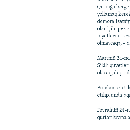
Qırımğa bergen
yollamaq kerek
demoralizatsiy
olar içün pek s
niyetlerini bo
olmaycaq», – d
Martnıñ 24-nde
Silâlı quvetle
olacaq, dep bil
Bundan soñ Ukr
etilip, anda «
Fevralniñ 24-
qurtarıluvına a