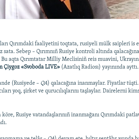
arı Qırımdaki faaliyetini toqtata, rusiyeli mülk saipleri is 
uz sata. Sebep – Qırımnıñ Rusiye kontroli altında qalacağın
Bu aqta Qırımtatar Milliy Meclisiniñ reis muavini, Ukrayın
m Çiygoz «Svoboda LIVE»
(Azatlıq Radiosı) yayınında ayttı.
ande (Rusiyede –
QA
) qalacağına inanmaylar. Fiyatlar tüşt
ıları yoq, şirket ve qurucılıqlarını taşlaylar. Dairelerni ki
 köre, Rusiye vatandaşlarınıñ inanmağanı Qırımdaki patla
dı.
işanmama ve telâş –
QA
) devam ete, bıltır sentâbr ayında 