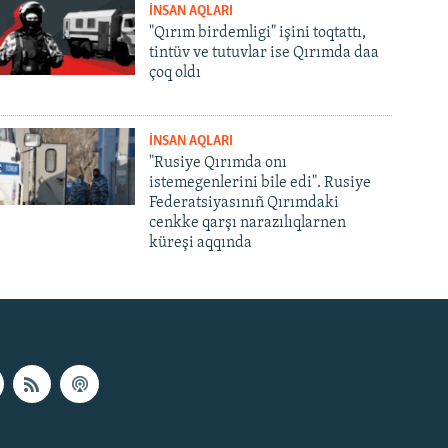
İNSAN AQLARI
"Qırım birdemligi" işini toqtattı,
tintüv ve tutuvlar ise Qırımda daa
çoq oldı
İNSAN AQLARI
"Rusiye Qırımda onı
istemegenlerini bile edi". Rusiye
Federatsiyasınıñ Qırımdaki
cenkke qarşı narazılıqlarnen
küreşi aqqında