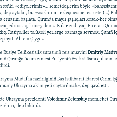
 soñki «ediyelerimiz»… semetdeşlerim böyle «bahşışlarnı»
, dep aytalar, bu esnaslarnıñ tezleşmesine tesir ete (…) Bu
a esnasını başlata. Qırımda mayıs şaşlıqları kesek-kes olm
ıcaq edi: sıcaq, küneş, deñiz. Bular endi yoq. Eñ esası Qır
zdıq. Rusiyeliler telükeli yerlerge barmağa sevmek. Şunıñ iç
ep ayttı Ahtem Çiygoz.
 Rusiye Telükesizlik şurasınıñ reis muavini
Dmitriy Medv
riniñ Qırımğa ücüm etmesi Rusiyeniñ özek silâsını qullanma
dirdi.
ayına Mudafaa nazirliginiñ Baş istihbarat idaresi Qırım iş
qanuniy Ukrayına akimiyeti qaytarılmalı», dep qayd etti.
nde Ukrayına prezidenti
Volodımır Zelenskıy
memleket Qırı
zırlana, dep bildirdi.