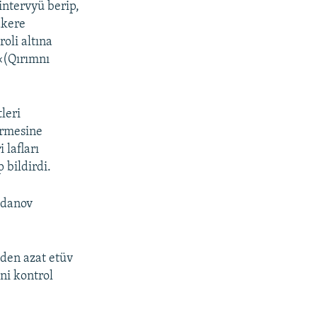
intervyü berip,
akere
oli altına
 «(Qırımnı
leri
irmesine
 lafları
 bildirdi.
Budanov
lden azat etüv
ni kontrol