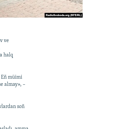
ev ve
a
a halq
i. Eñ müimi
mse almay», –
vlardan soñ
başladı, amma