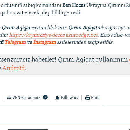
ordusınıñ sabıq komandanı
Ben Hoces
Ukrayına Qırımnı 2
qadar azat etecek, dep bildirgen edi.
r
Qırım.Aqiqat
saytını blok etti.
Qırım.Aqiqatnı
küzgü saytı 
kün:
https://krymrcriywdcchs.azureedge.net
. Esas adise-va
ıñ
Telegram
ve
İnstagram
saifelerinden taqip etiñiz.
 tsenzurasız haberler! Qırım.Aqiqat qullanımını
e
Android
.
VPN-siz oquñız
Follow us
Print