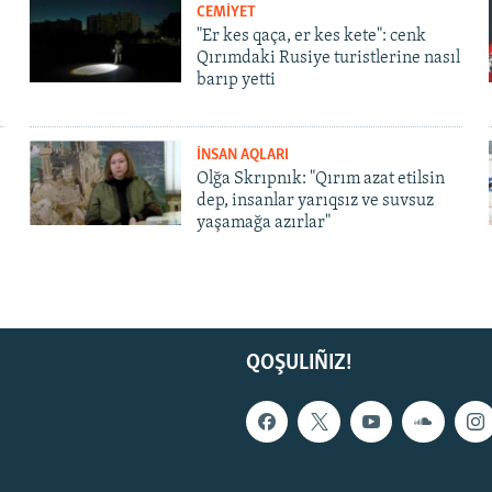
CEMİYET
"Er kes qaça, er kes kete": cenk
Qırımdaki Rusiye turistlerine nasıl
barıp yetti
İNSAN AQLARI
Olğa Skrıpnık: "Qırım azat etilsin
dep, insanlar yarıqsız ve suvsuz
yaşamağa azırlar"
QOŞULIÑIZ!