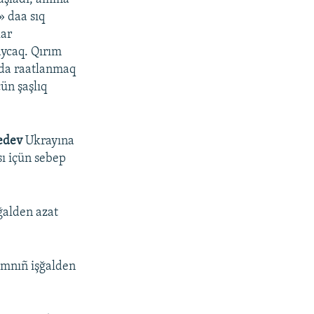
 daa sıq
lar
aycaq. Qırım
ımda raatlanmaq
ün şaşlıq
edev
Ukrayına
sı içün sebep
ğalden azat
mnıñ işğalden