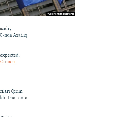
isadiy
30-nda Azatlıq
 expected.
Crimea
ıları Qırım
ldı. Daa soñra