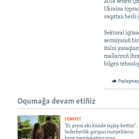
2014 senesi Qı
Ukraina topraq
vaqıttan berli 
Sektoral iqtisa
sermiyanıñ biri
italni yasaqlam
mallarınıñ ihr
bilgen tehnolo
Paylaşmaq
Oqumağa devam etiñiz
CEMİYET
"Er şeyni eki künde taşlap kettim".
Seferberlik qorqusı rusiyelilerni
kene memleketten quva