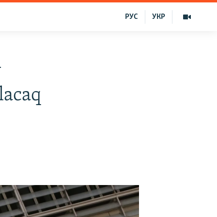
РУС
УКР
y
ılacaq