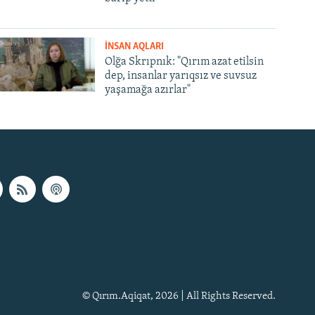
İNSAN AQLARI
Olğa Skrıpnık: "Qırım azat etilsin
dep, insanlar yarıqsız ve suvsuz
yaşamağa azırlar"
© Qırım.Aqiqat, 2026 | All Rights Reserved.