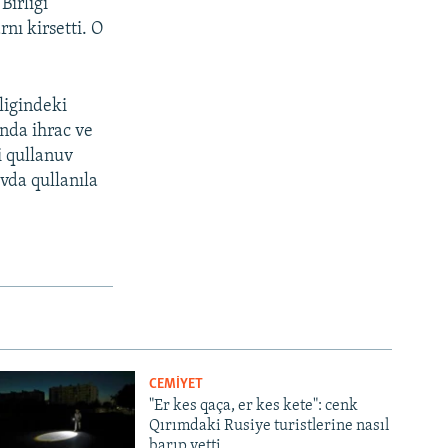
Birligi
nı kirsetti. O
ligindeki
ında ihrac ve
i qullanuv
vda qullanıla
CEMİYET
"Er kes qaça, er kes kete": cenk
Qırımdaki Rusiye turistlerine nasıl
barıp yetti