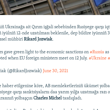
niñ Ukrainağa ait Qırım işğali sebebinden Rusiyege qarşı iqt
ñ iyülniñ 12-nde uzatılması beklenile, dep bildire iyünniñ 
üssel mühbiri
Rikard Jozwiak
.
 gave green light to the economic sanctions on
#Russia
as
ted when EU foreign ministers meet on 12 July.
#Ukraine
#
wiak (@RikardJozwiak)
June 30, 2021
 haber etilgenine köre, AB memleketleriniñ ükümet yolbaç
iyege qarşı sanktsiyalarnı daa yarım yılğa uzatmağa razı o
rasınıñ yolbaşçısı
Charles Michel
tasdıqladı.