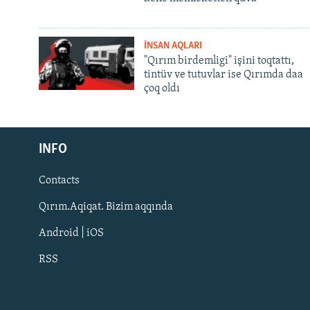
İNSAN AQLARI
"Qırım birdemligi" işini toqtattı,
tintüv ve tutuvlar ise Qırımda daa
çoq oldı
Русский
INFO
Українською
Contacts
QOŞULIÑIZ!
Qırım.Aqiqat. Bizim aqqında
Android | iOS
RSS
RFE/RS bütün saytları