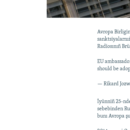
Avropa Birligi
sanktsiyalarnı
Radiosınıñ Br
EU ambassadors
should be adop
— Rikard Joz
İyünniñ 25-nde
sebebinden Rus
bunı Avropa şu