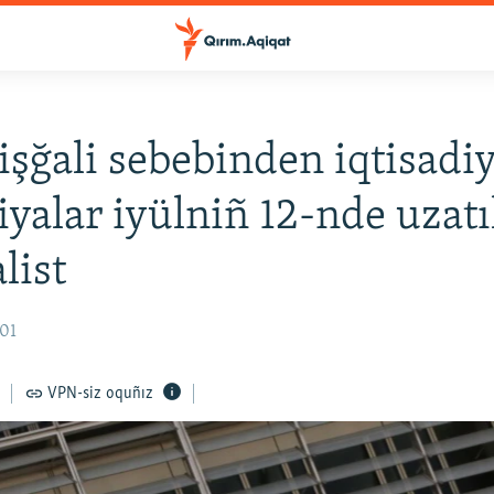
işğali sebebinden iqtisadi
iyalar iyülniñ 12-nde uzat
list
:01
VPN-siz oquñız