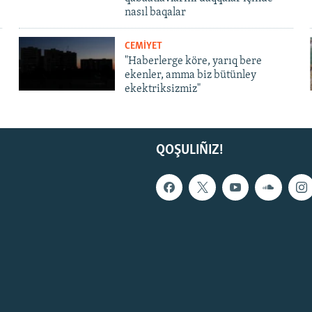
nasıl baqalar
CEMİYET
"Haberlerge köre, yarıq bere
ekenler, amma biz bütünley
ekektriksizmiz"
QOŞULIÑIZ!