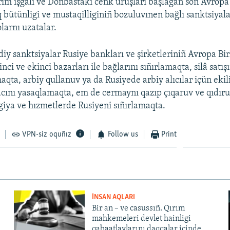
rım işğali ve Donbastaki cenk uruşları başlağan soñ Avropa 
 bütünligi ve mustaqilliginiñ bozuluvınen bağlı sanktsiyalar
olarnı uzatalar.
diy sanktsiyalar Rusiye bankları ve şirketleriniñ Avropa Bir
nci ve ekinci bazarları ile bağlarını sıñırlamaqta, silâ satış
aqta, arbiy qullanuv ya da Rusiyede arbiy alıcılar içün ekil
acını yasaqlamaqta, em de cermaynı qazıp çıqaruv ve qıdıru
giya ve hızmetlerde Rusiyeni sıñırlamaqta.
VPN-siz oquñız
Follow us
Print
İNSAN AQLARI
Bir an – ve casussıñ. Qırım
mahkemeleri devlet hainligi
qabaatlavlarını daqqalar içinde