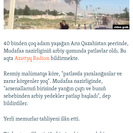
Русский
Українською
QOŞULIÑIZ!
40 binden çoq adam yaşağan Arıs Qazahistan şeerinde,
Mudafaa nazirliginiñ arbiy qısmında patlavlar oldı. Bu
aqta
Azattyq Radiosı
bildirmekte.
RFE/RS bütün saytları
Resmiy malümatqa köre, "patlavda yaralanğanlar ve
zarar körgenler yoq". Mudafaa nazirliginde,
"arsenallarnıñ birisinde yanğın çıqtı ve bunıñ
sebebinden arbiy yedekler patlap başladı", dep
bildirdiler.
Yerli memurlar tahliyeni ilân etti.