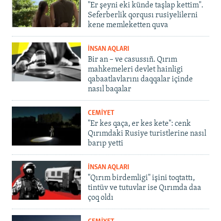
"Er şeyni eki künde taşlap kettim".
Seferberlik qorqusı rusiyelilerni
kene memleketten quva
İNSAN AQLARI
Bir an – ve casussıñ. Qırım
mahkemeleri devlet hainligi
qabaatlavlarını daqqalar içinde
nasıl baqalar
CEMİYET
"Er kes qaça, er kes kete": cenk
Qırımdaki Rusiye turistlerine nasıl
barıp yetti
İNSAN AQLARI
"Qırım birdemligi" işini toqtattı,
tintüv ve tutuvlar ise Qırımda daa
çoq oldı