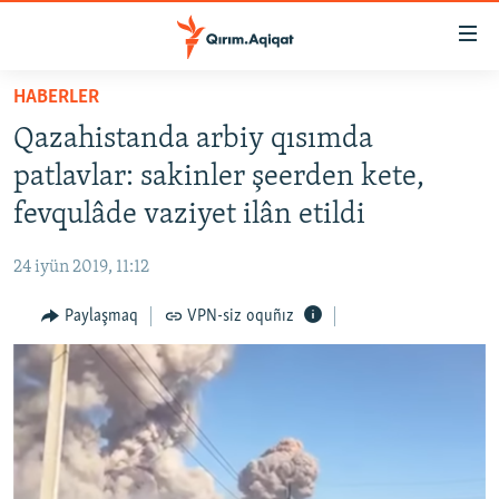
Link
açıqlığı
Esas
HABERLER
mündericege
HABERLER
Qazahistanda arbiy qısımda
qaytmaq
SİYASET
Baş
patlavlar: sakinler şeerden kete,
İQTİSADİYAT
navigatsiyağa
fevqulâde vaziyet ilân etildi
qaytmaq
CEMİYET
Qıdıruvğa
24 iyün 2019, 11:12
MEDENİYET
qaytmaq
Paylaşmaq
VPN-siz oquñız
İNSAN AQLARI
VİDEO
SÜRET
BLOGLAR
FİKİR