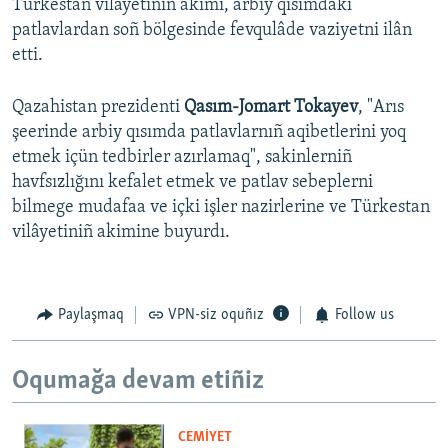
Türkestan vilâyetiniñ akimi, arbiy qısımdaki
patlavlardan soñ bölgesinde fevqulâde vaziyetni ilân
etti.
Qazahistan prezidenti
Qasım-Jomart Tokayev
, "Arıs
şeerinde arbiy qısımda patlavlarnıñ aqibetlerini yoq
etmek içün tedbirler azırlamaq", sakinlerniñ
havfsızlığını kefalet etmek ve patlav sebeplerni
bilmege mudafaa ve içki işler nazirlerine ve Türkestan
vilâyetiniñ akimine buyurdı.
Paylaşmaq
VPN-siz oquñız
Follow us
Oqumağa devam etiñiz
CEMİYET