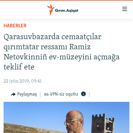
Link
açıqlığı
Esas
HABERLER
mündericege
HABERLER
Qarasuvbazarda cemaatçılar
qaytmaq
SİYASET
Baş
qırımtatar ressamı Ramiz
İQTİSADİYAT
navigatsiyağa
Netovkinniñ ev-müzeyini açmağa
qaytmaq
CEMİYET
teklif ete
Qıdıruvğa
MEDENİYET
qaytmaq
22 iyün 2019, 09:41
İNSAN AQLARI
Paylaşmaq
VPN-siz oquñız
VİDEO
SÜRET
BLOGLAR
FİKİR