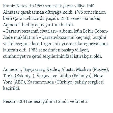
Ramiz Netovkin 1960 senesi Taşkent vilâyetiniñ
Almazar qasabasında dünyağa keldi. 1975 senesinden
berli Qarasuvbazarda yaşadı. 1980 senesi Samokiş
Aqmescit bediiy oquv yurtunı bitirdi.
«Qarasuvbazarnıñ civarları» albomı içün Bekir Çoban-
Zade mukâfatınıñ «Qarasuvbazarnıñ keçmişi, bugüni
ve kelecegini aks ettirgen eñ eyi eser» kategoriyasınıñ
laureatı oldı. 1983 senesinden başlap vilâyet,
cumhuriyet ve çetel sergileriniñ faal iştirakçisi oldı.
Aqmescit, Bağçasaray, Kezlev, Aluşta, Moskva (Rusiye),
Tartu (Estoniya), Varşava ve Lüblin (Poloniya), New
York (ABD), Kastamonuda (Türkiye) şahsiy sergileri
keçirildi.
Ressam 2011 senesi iyülniñ 16-nda vefat etti.