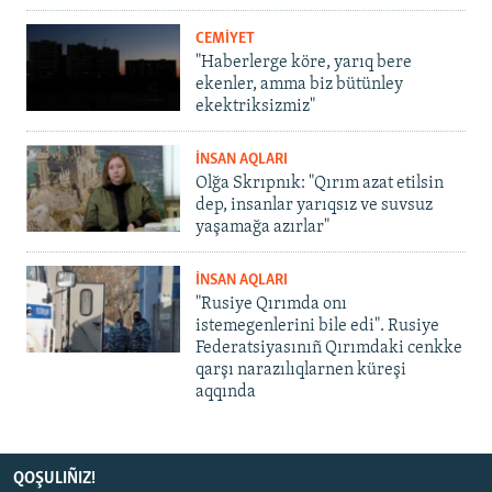
CEMİYET
"Haberlerge köre, yarıq bere
ekenler, amma biz bütünley
ekektriksizmiz"
İNSAN AQLARI
Olğa Skrıpnık: "Qırım azat etilsin
dep, insanlar yarıqsız ve suvsuz
yaşamağa azırlar"
İNSAN AQLARI
"Rusiye Qırımda onı
istemegenlerini bile edi". Rusiye
Federatsiyasınıñ Qırımdaki cenkke
qarşı narazılıqlarnen küreşi
aqqında
QOŞULIÑIZ!