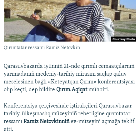
Русский
Українською
QOŞULIÑIZ!
Qırımtatar ressamı Ramiz Netovkin
Qarasuvbazarda iyünniñ 21-nde qırımlı cemaatçılarnıñ
RFE/RS bütün saytları
yarımadanıñ medeniy-tarihiy mirasını saqlap qaluv
meselesinen bağlı «Keteyatqan Qırım» konferentsiyası
olıp keçti, dep bildire
Qırım.Aqiqat
mühbiri.
Konferentsiya çerçivesinde iştirakçileri Qarasuvbazar
tarihiy-ülkeşınaslıq müzeyiniñ reberligine qırımtatar
ressamı
Ramiz Netovkinniñ
ev-müzeyini açmağa teklif
etti.