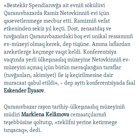
«Bestekâr Spendiarovğa ait evniñ sökülüvi
Qarasuvbazarda Ramiz Netovkinniñ evi içün
qasevetlenmege mecbur etti. Ramizniñ vefat
etkeninden sekiz yıl keçti. Dost, zenaatdaş ve
tuvğanları Qarasuvbazardaki boş evi unikal ressamnıñ
ev-müzeyi olmaq kerek, dep tüşüne. Amma laflardan
areketlerge keçmege vaqıt keldi. Konferentsiya
vaqtında yerli ülkeşınaslıq müzeyine Netovkinniñ ev-
müzeyini açmaq içün bütün meraqlanğan taraflar
(tuvğanları, akimiyet) ile iş keçirilmesine dair
muracaat qabul etildi», – dep ayttı konferentsiyada faal
Eskender İlyasov
.
Qarasuvbazar rayon tarihiy-ülkeşınaslıq müzeyiniñ
müdiri
Marklena Kelâmova
cemaatçılarnıñ
teşebbüsine qoltutıp, «teklifni yerine ketirmege
tırışacaq», dedi.