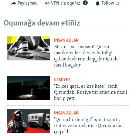
Paylaşmaq
VPN-siz oquñız
Follow us
Oqumağa devam etiñiz
İNSAN AQLARI
Bir an – ve casussıñ. Qırım
mahkemeleri devlet hainligi
qabaatlavlarını daqqalar içinde
nasıl baqalar
CEMİYET
"Er kes qaça, er kes kete": cenk
Qırımdaki Rusiye turistlerine nasıl
barıp yetti
İNSAN AQLARI
"Qırım birdemligi" işini toqtattı,
tintüv ve tutuvlar ise Qırımda daa
çoq oldı