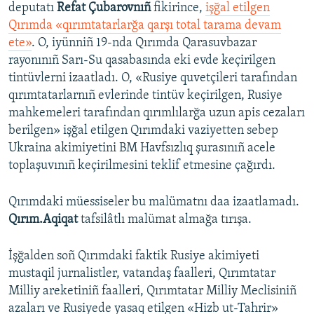
deputatı
Refat Çubarovnıñ
fikirince,
işğal etilgen
Qırımda «qırımtatarlarğa qarşı total tarama devam
ete»
. O, iyünniñ 19-nda Qırımda Qarasuvbazar
rayonınıñ Sarı-Su qasabasında eki evde keçirilgen
tintüvlerni izaatladı. O, «Rusiye quvetçileri tarafından
qırımtatarlarnıñ evlerinde tintüv keçirilgen, Rusiye
mahkemeleri tarafından qırımlılarğa uzun apis cezaları
berilgen» işğal etilgen Qırımdaki vaziyetten sebep
Ukraina akimiyetini BM Havfsızlıq şurasınıñ acele
toplaşuvınıñ keçirilmesini teklif etmesine çağırdı.
Qırımdaki müessiseler bu malümatnı daa izaatlamadı.
Qırım.Aqiqat
tafsilâtlı malümat almağa tırışa.
İşğalden soñ Qırımdaki faktik Rusiye akimiyeti
mustaqil jurnalistler, vatandaş faalleri, Qırımtatar
Milliy areketiniñ faalleri, Qırımtatar Milliy Meclisiniñ
azaları ve Rusiyede yasaq etilgen «Hizb ut-Tahrir»