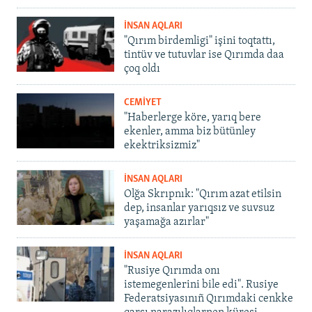
İNSAN AQLARI
"Qırım birdemligi" işini toqtattı,
tintüv ve tutuvlar ise Qırımda daa
çoq oldı
CEMİYET
"Haberlerge köre, yarıq bere
ekenler, amma biz bütünley
ekektriksizmiz"
İNSAN AQLARI
Olğa Skrıpnık: "Qırım azat etilsin
dep, insanlar yarıqsız ve suvsuz
yaşamağa azırlar"
İNSAN AQLARI
"Rusiye Qırımda onı
istemegenlerini bile edi". Rusiye
Federatsiyasınıñ Qırımdaki cenkke