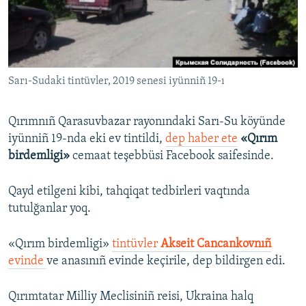
Русский
Українською
Sarı-Sudaki tintüvler, 2019 senesi iyünniñ 19-ı
QOŞULIÑIZ!
Qırımnıñ Qarasuvbazar rayonındaki Sarı-Su köyünde
iyünniñ 19-nda eki ev tintildi,
dep haber ete
«Qırım
RFE/RS bütün saytları
birdemligi»
cemaat teşebbüsi Facebook saifesinde.
Qayd etilgeni kibi, tahqiqat tedbirleri vaqtında
tutulğanlar yoq.
«Qırım birdemligi»
tintüvler
Akseit Cancankovnıñ
evinde
ve anasınıñ evinde keçirile, dep bildirgen edi.
Qırımtatar Milliy Meclisiniñ reisi, Ukraina halq