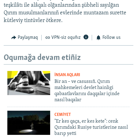
teşkilâtı ile alâqalı olğanlarından şübheli sayılğan
Qırım musulmanlarınıñ evlerinde muntazam surette
kütleviy tintüvler ötkere.
Paylaşmaq
VPN-siz oquñız
Follow us
Oqumağa devam etiñiz
İNSAN AQLARI
Bir an – ve casussıñ. Qırım
mahkemeleri devlet hainligi
qabaatlavlarını daqqalar içinde
nasıl baqalar
CEMİYET
"Er kes qaça, er kes kete": cenk
Qırımdaki Rusiye turistlerine nasıl
barıp yetti