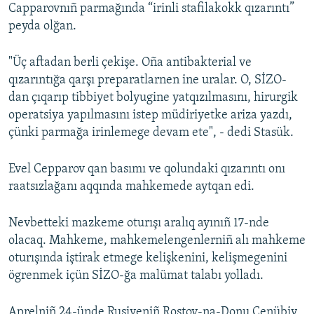
Capparovnıñ parmağında “irinli stafilakokk qızarıntı”
peyda olğan.
"Üç aftadan berli çekişe. Oña antibakterial ve
qızarıntığa qarşı preparatlarnen ine uralar. O, SİZO-
dan çıqarıp tibbiyet bolyugine yatqızılmasını, hirurgik
operatsiya yapılmasını istep müdiriyetke ariza yazdı,
çünki parmağa irinlemege devam ete", - dedi Stasük.
Evel Cepparov qan basımı ve qolundaki qızarıntı onı
raatsızlağanı aqqında mahkemede aytqan edi.
Nevbetteki mazkeme oturışı aralıq ayınıñ 17-nde
olacaq. Mahkeme, mahkemelengenlerniñ alı mahkeme
oturışında iştirak etmege kelişkenini, kelişmegenini
ögrenmek içün SİZO-ğa malümat talabı yolladı.
Aprelniñ 24-ünde Rusiyeniñ Rostov-na-Donu Cenübiy