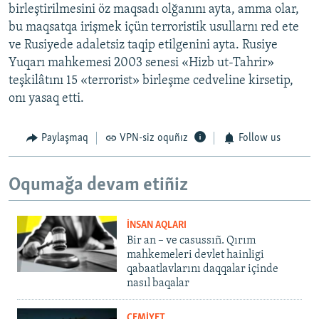
birleştirilmesini öz maqsadı olğanını ayta, amma olar,
bu maqsatqa irişmek içün terroristik usullarnı red ete
ve Rusiyede adaletsiz taqip etilgenini ayta. Rusiye
Yuqarı mahkemesi 2003 senesi «Hizb ut-Tahrir»
teşkilâtını 15 «terrorist» birleşme cedveline kirsetip,
onı yasaq etti.
Paylaşmaq
VPN-siz oquñız
Follow us
Oqumağa devam etiñiz
İNSAN AQLARI
Bir an – ve casussıñ. Qırım
mahkemeleri devlet hainligi
qabaatlavlarını daqqalar içinde
nasıl baqalar
CEMİYET