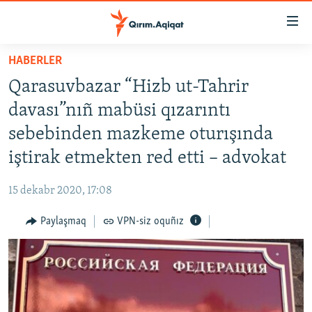
Link
açıqlığı
Esas
HABERLER
mündericege
HABERLER
Qarasuvbazar “Hizb ut-Tahrir
qaytmaq
SİYASET
Baş
davası”nıñ mabüsi qızarıntı
İQTİSADİYAT
navigatsiyağa
sebebinden mazkeme oturışında
qaytmaq
CEMİYET
iştirak etmekten red etti – advokat
Qıdıruvğa
MEDENİYET
qaytmaq
15 dekabr 2020, 17:08
İNSAN AQLARI
Paylaşmaq
VPN-siz oquñız
VİDEO
SÜRET
BLOGLAR
FİKİR