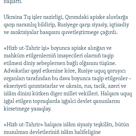
başlattı.
Ukraina Tış işler nazirligi, Qırımdaki apiske aluvlarğa
qarşı narazılıq bildirip, Rusiyege qarşı siyasiy, iqtisadiy
ve sanktsiyalar basqısını quvetleştirmege çağırdı.
«Hizb ut-Tahrir işi» boyunca apiske alınğan ve
mahküm etilgenlerniñ imayecileri olarnıñ taqip
etilmesi diniy sebeplernen bağlı olğanını tüşüne.
Advokatlar qayd etkenine köre, Rusiye uquq qoruyıcı
organları tarafından bu dava boyunca taqip etilgenler –
ekseriyeti qırımtatarlar ve ukrain, rus, tacik, azeri ve
islâm dinini kütken diger millet vekilleri. Halqara uquq
işğal etilgen topraqlarda işğalci devlet qanunlarını
kirsetmege yasaqlay.
«Hizb ut-Tahrir» halqara islâm siyasiy teşkilâtı, bütün
musulman devletleriniñ islâm halifeligine