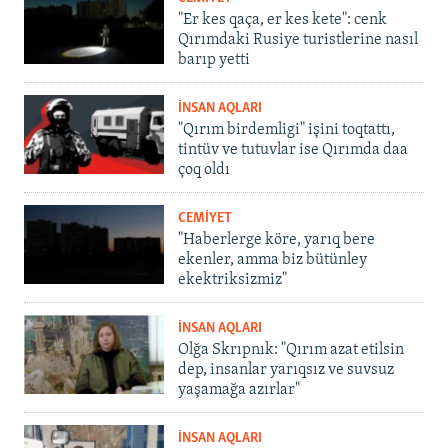
"Er kes qaça, er kes kete": cenk
Qırımdaki Rusiye turistlerine nasıl
barıp yetti
İNSAN AQLARI
"Qırım birdemligi" işini toqtattı,
tintüv ve tutuvlar ise Qırımda daa
çoq oldı
CEMİYET
"Haberlerge köre, yarıq bere
ekenler, amma biz bütünley
ekektriksizmiz"
İNSAN AQLARI
Olğa Skrıpnık: "Qırım azat etilsin
dep, insanlar yarıqsız ve suvsuz
yaşamağa azırlar"
İNSAN AQLARI