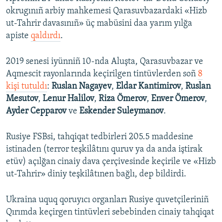
okrugınıñ arbiy mahkemesi Qarasuvbazardaki «Hizb
ut-Tahrir davasınıñ» üç mabüsini daa yarım yılğa
apiste
qaldırdı
.
2019 senesi iyünniñ 10-nda Aluşta, Qarasuvbazar ve
Aqmescit rayonlarında keçirilgen tintüvlerden soñ
8
kişi tutuldı
:
Ruslan Nagayev
,
Eldar Kantimirov
,
Ruslan
Mesutov
,
Lenur Halilov
,
Riza Ömerov
,
Enver Ömerov
,
Ayder Cepparov
ve
Eskender Suleymanov
.
Rusiye FSBsi, tahqiqat tedbirleri 205.5 maddesine
istinaden (terror teşkilâtını quruv ya da anda iştirak
etüv) açılğan cinaiy dava çerçivesinde keçirile ve «Hizb
ut-Tahrir» diniy teşkilâtınen bağlı, dep bildirdi.
Ukraina uquq qoruyıcı organları Rusiye quvetçileriniñ
Qırımda keçirgen tintüvleri sebebinden cinaiy tahqiqat