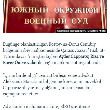
Русский
Українською
QOŞULIÑIZ!
Bugünge planlaştırılğan Rostov-na-Donu Cenübiy
bölgeniñ arbiy mahkemesinde Qarasuvbazar "Hizb ut-
RFE/RS bütün saytları
Tahrir davası"nıñ iştirakçileri
Ayder Capparov, Riza ve
Enver Ömerovalar i
le bağlı mahkeme oturışı olmadı.
“Qırım birdemligi” cemaat birleşmesine advokat
Aleksandr Stasükniñ biligenine köre, onıñ müvekkili
Capparov alı yaramay olğanı içün kameasından
çıqmqtan red etken.
Advokatnıñ malümatına köre, SİZO şaraitinde