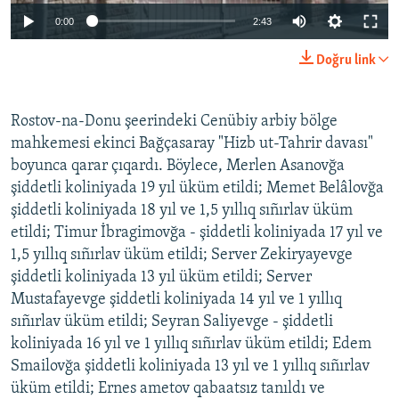
Auto
0:00
2:43
240p
Doğru link
360p
Auto
240p
360p
480p
480p
Rostov-na-Donu şeerindeki Cenübiy arbiy bölge
mahkemesi ekinci Bağçasaray "Hizb ut-Tahrir davası"
720p
720p
1080p
boyunca qarar çıqardı. Böylece, Merlen Asanovğa
1080p
şiddetli koliniyada 19 yıl üküm etildi; Memet Belâlovğa
şiddetli koliniyada 18 yıl ve 1,5 yıllıq sıñırlav üküm
etildi; Timur İbragimovğa - şiddetli koliniyada 17 yıl ve
1,5 yıllıq sıñırlav üküm etildi; Server Zekiryayevge
şiddetli koliniyada 13 yıl üküm etildi; Server
Mustafayevge şiddetli koliniyada 14 yıl ve 1 yıllıq
sıñırlav üküm etildi; Seyran Saliyevge - şiddetli
koliniyada 16 yıl ve 1 yıllıq sıñırlav üküm etildi; Edem
Smailovğa şiddetli koliniyada 13 yıl ve 1 yıllıq sıñırlav
üküm etildi; Ernes ametov qabaatsız tanıldı ve