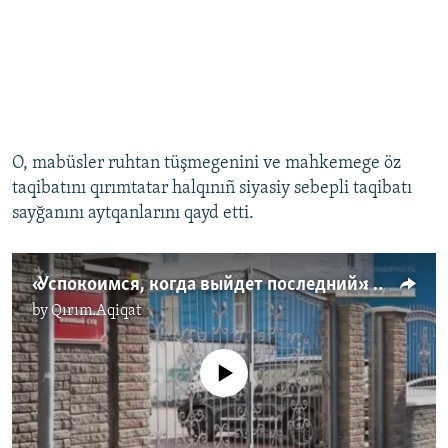
O, mabüsler ruhtan tüşmegenini ve mahkemege öz
taqibatını qırımtatar halqınıñ siyasiy sebepli taqibatı
sayğanını aytqanlarını qayd etti.
«Успокоимся, когда выйдет последний»: приговор для «бахчисарайской восьмерки» (видео)
by
Qırım.Aqiqat
No media source currently available