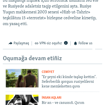
bu maqsatqa irişmek içün terroristik usullarnı red ete
ve Rusiyede adaletsiz taqip etilgenini ayta. Rusiye
Yuqarı mahkemesi 2003 senesi «Hizb ut-Tahrir»
teşkilâtını 15 «terrorist» birleşme cedveline kirsetip,
onı yasaq etti.
Paylaşmaq
VPN-siz oquñız
Follow us
Oqumağa devam etiñiz
CEMİYET
"Er şeyni eki künde taşlap kettim".
Seferberlik qorqusı rusiyelilerni
kene memleketten quva
İNSAN AQLARI
Bir an – ve casussıñ. Qırım