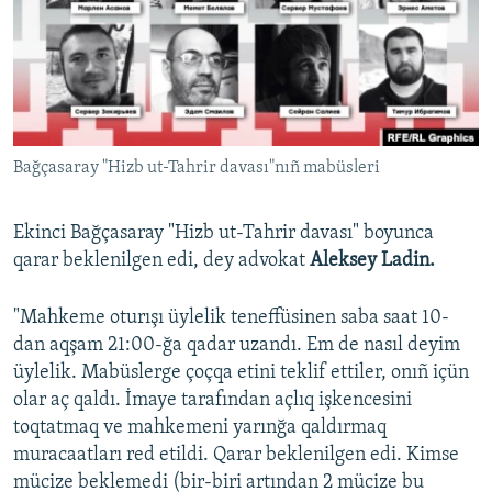
Русский
Українською
QOŞULIÑIZ!
Bağçasaray "Hizb ut-Tahrir davası"nıñ mabüsleri
Ekinci Bağçasaray "Hizb ut-Tahrir davası" boyunca
RFE/RS bütün saytları
qarar beklenilgen edi, dey advokat
Aleksey Ladin.
"Mahkeme oturışı üylelik teneffüsinen saba saat 10-
dan aqşam 21:00-ğa qadar uzandı. Em de nasıl deyim
üylelik. Mabüslerge çoçqa etini teklif ettiler, onıñ içün
olar aç qaldı. İmaye tarafından açlıq işkencesini
toqtatmaq ve mahkemeni yarınğa qaldırmaq
muracaatları red etildi. Qarar beklenilgen edi. Kimse
mücize beklemedi (bir-biri artından 2 mücize bu