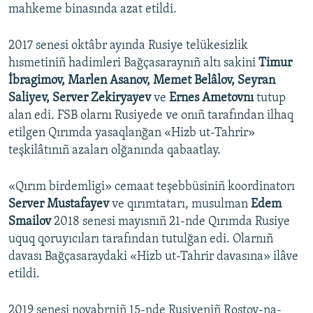
mahkeme binasında azat etildi.
2017 senesi oktâbr ayında Rusiye telükesizlik
hısmetiniñ hadimleri Bağçasaraynıñ altı sakini
Timur
İbragimov, Marlen Asanov, Memet Belâlov, Seyran
Saliyev, Server Zekiryayev
ve
Ernes Ametovnı
tutup
alan edi. FSB olarnı Rusiyede ve onıñ tarafından ilhaq
etilgen Qırımda yasaqlanğan «Hizb ut-Tahrir»
teşkilâtınıñ azaları olğanında qabaatlay.
«Qırım birdemligi» cemaat teşebbüsiniñ koordinatorı
Server Mustafayev
ve qırımtatarı, musulman
Edem
Smailov
2018 senesi mayısnıñ 21-nde Qırımda Rusiye
uquq qoruyıcıları tarafından tutulğan edi. Olarnıñ
davası Bağçasaraydaki «Hizb ut-Tahrir davasına» ilâve
etildi.
2019 senesi noyabrniñ 15-nde Rusiyeniñ Rostov-na-