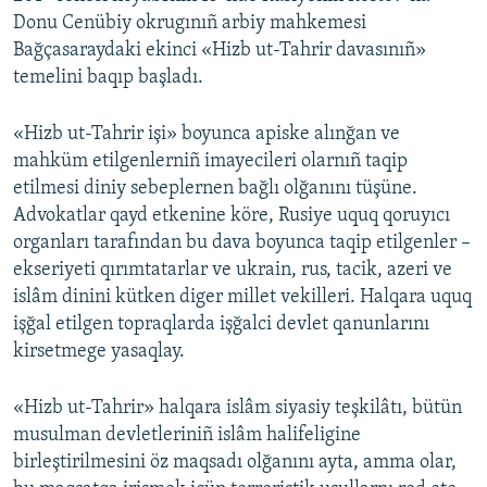
Donu Cenübiy okrugınıñ arbiy mahkemesi
Bağçasaraydaki ekinci «Hizb ut-Tahrir davasınıñ»
temelini baqıp başladı.
«Hizb ut-Tahrir işi» boyunca apiske alınğan ve
mahküm etilgenlerniñ imayecileri olarnıñ taqip
etilmesi diniy sebeplernen bağlı olğanını tüşüne.
Advokatlar qayd etkenine köre, Rusiye uquq qoruyıcı
organları tarafından bu dava boyunca taqip etilgenler –
ekseriyeti qırımtatarlar ve ukrain, rus, tacik, azeri ve
islâm dinini kütken diger millet vekilleri. Halqara uquq
işğal etilgen topraqlarda işğalci devlet qanunlarını
kirsetmege yasaqlay.
«Hizb ut-Tahrir» halqara islâm siyasiy teşkilâtı, bütün
musulman devletleriniñ islâm halifeligine
birleştirilmesini öz maqsadı olğanını ayta, amma olar,