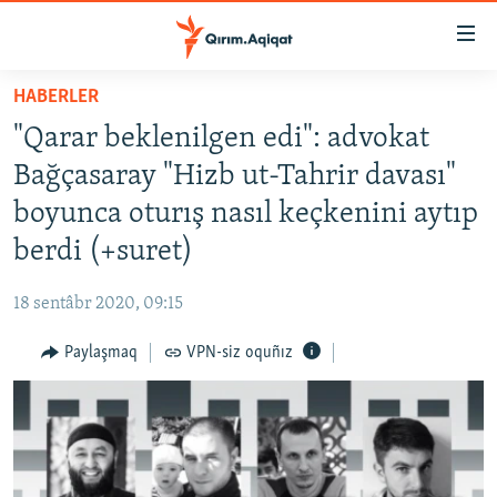
Link
açıqlığı
Esas
HABERLER
mündericege
HABERLER
"Qarar beklenilgen edi": advokat
qaytmaq
SİYASET
Baş
Bağçasaray "Hizb ut-Tahrir davası"
İQTİSADİYAT
navigatsiyağa
boyunca oturış nasıl keçkenini aytıp
qaytmaq
CEMİYET
berdi (+suret)
Qıdıruvğa
MEDENİYET
qaytmaq
18 sentâbr 2020, 09:15
İNSAN AQLARI
Paylaşmaq
VPN-siz oquñız
VİDEO
SÜRET
BLOGLAR
FİKİR