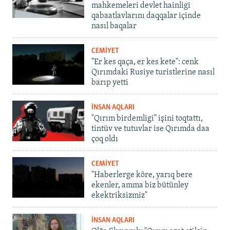
mahkemeleri devlet hainligi
qabaatlavlarını daqqalar içinde
nasıl baqalar
CEMİYET
"Er kes qaça, er kes kete": cenk
Qırımdaki Rusiye turistlerine nasıl
barıp yetti
İNSAN AQLARI
"Qırım birdemligi" işini toqtattı,
tintüv ve tutuvlar ise Qırımda daa
çoq oldı
CEMİYET
"Haberlerge köre, yarıq bere
ekenler, amma biz bütünley
ekektriksizmiz"
İNSAN AQLARI