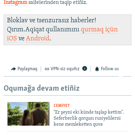
İnstagram
saifelerinden taqip etiñiz.
Bloklav ve tsenzurasız haberler!
Qırım.Aqiqat qullanımını
qurmaq içün
iOS
ve
Android
.
Paylaşmaq
VPN-siz oquñız
Follow us
Oqumağa devam etiñiz
CEMİYET
"Er şeyni eki künde taşlap kettim".
Seferberlik qorqusı rusiyelilerni
kene memleketten quva