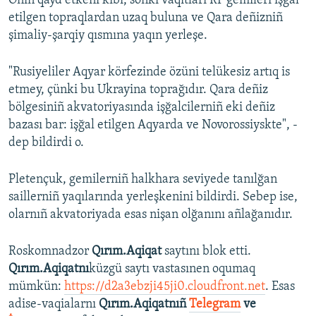
Onıñ qayd etkeni kibi, soñki vaqıtları RF gemileri işğal
etilgen topraqlardan uzaq buluna ve Qara deñizniñ
Русский
şimaliy-şarqiy qısmına yaqın yerleşe.
Українською
"Rusiyeliler Aqyar körfezinde özüni telükesiz artıq is
QOŞULIÑIZ!
etmey, çünki bu Ukrayina toprağıdır. Qara deñiz
bölgesiniñ akvatoriyasında işğalcilerniñ eki deñiz
bazası bar: işğal etilgen Aqyarda ve Novorossiyskte", -
dep bildirdi o.
RFE/RS bütün saytları
Pletençuk, gemilerniñ halkhara seviyede tanılğan
saillerniñ yaqılarında yerleşkenini bildirdi. Sebep ise,
olarnıñ akvatoriyada esas nişan olğanını añlağanıdır.
Roskomnadzor
Qırım.Aqiqat
saytını blok etti.
Qırım.Aqiqatnı
küzgü saytı vastasınen oqumaq
mümkün:
https://d2a3ebzji45ji0.cloudfront.net
. Esas
adise-vaqialarnı
Qırım.Aqiqatnıñ
Telegram
ve