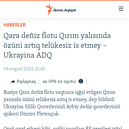
Link
açıqlığı
Esas
HABERLER
mündericege
HABERLER
Qara deñiz flotu Qırım yalısında
qaytmaq
SİYASET
Baş
özüni artıq telükesiz is etmey –
İQTİSADİYAT
navigatsiyağa
Ukrayina ADQ
qaytmaq
CEMİYET
Qıdıruvğa
08 avgust 2023, 21:43
MEDENİYET
qaytmaq
Paylaşmaq
VPN-siz oquñız
İNSAN AQLARI
Rusiye Qara deñiz flotu vaqtınca işğal etilgen Qırım
VİDEO
yanında özüni telükesiz artıq is etmey, dep bildirdi
SÜRET
Ukrayina Silâlı Quvetleriniñ Arbiy deñiz quvetleriniñ
BLOGLAR
spikeri Dmıtro Pletençuk.
FİKİR