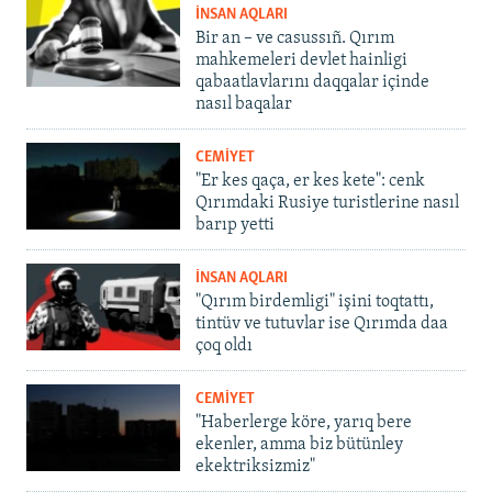
İNSAN AQLARI
Bir an – ve casussıñ. Qırım
mahkemeleri devlet hainligi
qabaatlavlarını daqqalar içinde
nasıl baqalar
CEMİYET
"Er kes qaça, er kes kete": cenk
Qırımdaki Rusiye turistlerine nasıl
barıp yetti
İNSAN AQLARI
"Qırım birdemligi" işini toqtattı,
tintüv ve tutuvlar ise Qırımda daa
çoq oldı
CEMİYET
"Haberlerge köre, yarıq bere
ekenler, amma biz bütünley
ekektriksizmiz"