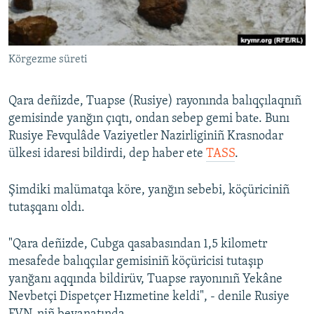
Русский
Українською
Körgezme süreti
QOŞULIÑIZ!
Qara deñizde, Tuapse (Rusiye) rayonında balıqçılaqnıñ
gemisinde yanğın çıqtı, ondan sebep gemi batе. Bunı
Rusiye Fevqulâde Vaziyetler Nazirliginiñ Krasnodar
RFE/RS bütün saytları
ülkesi idaresi bildirdi, dep haber ete
TASS
.
Şimdiki malümatqa köre, yanğın sebebi, köçüriciniñ
tutaşqanı oldı.
"Qara deñizde, Cubga qasabasından 1,5 kilometr
mesafede balıqçılar gemisiniñ köçüricisi tutaşıp
yanğanı aqqında bildirüv, Tuapse rayonınıñ Yekâne
Nevbetçi Dispetçer Hızmetine keldi", - denile Rusiye