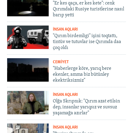
"Er kes qaça, er kes kete": cenk
Qırımdaki Rusiye turistlerine nasıl
barıp yetti
İNSAN AQLARI
"Qırım birdemligi" işini toqtattı,
tintüv ve tutuvlar ise Qırımda daa
çoq oldı
CEMİYET
"Haberlerge köre, yarıq bere
ekenler, amma biz bütünley
ekektriksizmiz"
İNSAN AQLARI
Olğa Skrıpnık: "Qırım azat etilsin
dep, insanlar yarıqsız ve suvsuz
yaşamağa azırlar"
İNSAN AQLARI