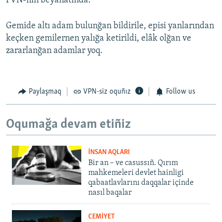
FVN-niñ beyanatında.
Gemide altı adam bulunğan bildirile, episi yanlarından
keçken gemilernen yalığa ketirildi, elâk olğan ve
zararlanğan adamlar yoq.
Paylaşmaq
VPN-siz oquñız
Follow us
Oqumağa devam etiñiz
İNSAN AQLARI
Bir an – ve casussıñ. Qırım
mahkemeleri devlet hainligi
qabaatlavlarını daqqalar içinde
nasıl baqalar
CEMİYET