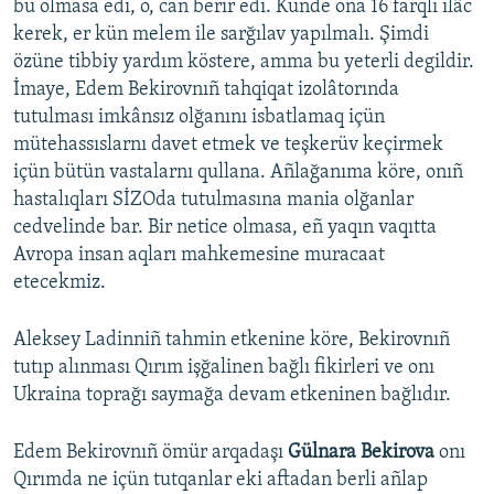
bu olmasa edi, o, can berir edi. Künde oña 16 farqlı ilâc
kerek, er kün melem ile sarğılav yapılmalı. Şimdi
özüne tibbiy yardım köstere, amma bu yeterli degildir.
İmaye, Edem Bekirovnıñ tahqiqat izolâtorında
tutulması imkânsız olğanını isbatlamaq içün
mütehassıslarnı davet etmek ve teşkerüv keçirmek
içün bütün vastalarnı qullana. Añlağanıma köre, onıñ
hastalıqları SİZOda tutulmasına mania olğanlar
cedvelinde bar. Bir netice olmasa, eñ yaqın vaqıtta
Avropa insan aqları mahkemesine muracaat
etecekmiz.
Aleksey Ladinniñ tahmin etkenine köre, Bekirovnıñ
tutıp alınması Qırım işğalinen bağlı fikirleri ve onı
Ukraina toprağı saymağa devam etkeninen bağlıdır.
Edem Bekirovnıñ ömür arqadaşı
Gülnara Bekirova
onı
Qırımda ne içün tutqanlar eki aftadan berli añlap