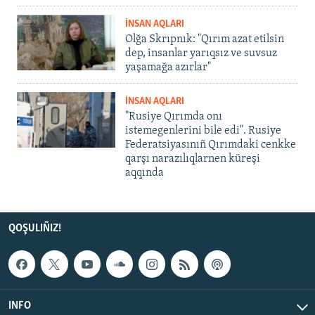
İNSAN AQLARI
Olğa Skrıpnık: "Qırım azat etilsin
dep, insanlar yarıqsız ve suvsuz
yaşamağa azırlar"
İNSAN AQLARI
"Rusiye Qırımda onı
istemegenlerini bile edi". Rusiye
Federatsiyasınıñ Qırımdaki cenkke
qarşı narazılıqlarnen küreşi
aqqında
QOŞULIÑIZ!
INFO