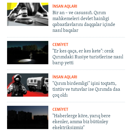
İNSAN AQLARI
Bir an – ve casussıñ. Qırım
mahkemeleri devlet hainligi
qabaatlavlarını daqqalar içinde
nasıl baqalar
CEMİYET
"Er kes qaça, er kes kete": cenk
Qırımdaki Rusiye turistlerine nasıl
barıp yetti
İNSAN AQLARI
"Qırım birdemligi" işini toqtattı,
tintüv ve tutuvlar ise Qırımda daa
çoq oldı
CEMİYET
"Haberlerge köre, yarıq bere
ekenler, amma biz bütünley
ekektriksizmiz"