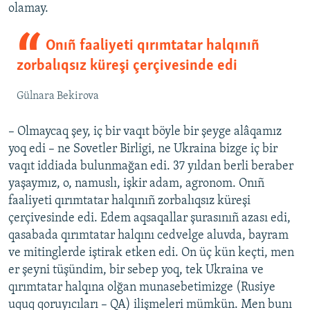
olamay.
Onıñ faaliyeti qırımtatar halqınıñ
zorbalıqsız küreşi çerçivesinde edi
Gülnara Bekirova
– Olmaycaq şey, iç bir vaqıt böyle bir şeyge alâqamız
yoq edi – ne Sovetler Birligi, ne Ukraina bizge iç bir
vaqıt iddiada bulunmağan edi. 37 yıldan berli beraber
yaşaymız, o, namuslı, işkir adam, agronom. Onıñ
faaliyeti qırımtatar halqınıñ zorbalıqsız küreşi
çerçivesinde edi. Edem aqsaqallar şurasınıñ azası edi,
qasabada qırımtatar halqını cedvelge aluvda, bayram
ve mitinglerde iştirak etken edi. On üç kün keçti, men
er şeyni tüşündim, bir sebep yoq, tek Ukraina ve
qırımtatar halqına olğan munasebetimizge (Rusiye
uquq qoruyıcıları – QA) ilişmeleri mümkün. Men bunı