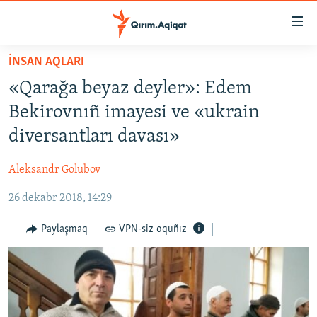
Link
açıqlığı
Esas
İNSAN AQLARI
mündericege
HABERLER
«Qarağa beyaz deyler»: Edem
qaytmaq
SİYASET
Baş
Bekirovnıñ imayesi ve «ukrain
İQTİSADİYAT
navigatsiyağa
diversantları davası»
qaytmaq
CEMİYET
Qıdıruvğa
Aleksandr Golubov
MEDENİYET
qaytmaq
26 dekabr 2018, 14:29
İNSAN AQLARI
VİDEO
Paylaşmaq
VPN-siz oquñız
SÜRET
BLOGLAR
FİKİR