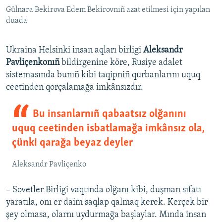
Gülnara Bekirova Edem Bekirovnıñ azat etilmesi için yapılan
duada
Ukraina Helsinki insan aqları birligi
Aleksandr
Pavliçenkonıñ
bildirgenine köre, Rusiye adalet
sistemasında bunıñ kibi taqipniñ qurbanlarını uquq
ceetinden qorçalamağa imkânsızdır.
Bu insanlarnıñ qabaatsız olğanını
uquq ceetinden isbatlamağa imkânsız ola,
çünki qarağa beyaz deyler
Aleksandr Pavliçenko
– Sovetler Birligi vaqtında olğanı kibi, duşman sıfatı
yaratıla, onı er daim saqlap qalmaq kerek. Kerçek bir
şey olmasa, olarnı uydurmağa başlaylar. Mında insan