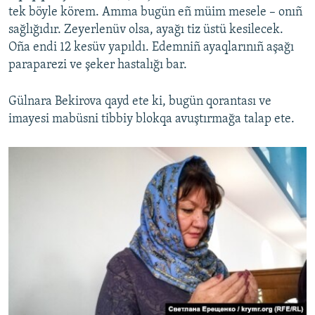
tek böyle körem. Amma bugün eñ müim mesele – onıñ
sağlığıdır. Zeyerlenüv olsa, ayağı tiz üstü kesilecek.
Oña endi 12 kesüv yapıldı. Edemniñ ayaqlarınıñ aşağı
paraparezi ve şeker hastalığı bar.
Gülnara Bekirova qayd ete ki, bugün qorantası ve
imayesi mabüsni tibbiy blokqa avuştırmağa talap ete.