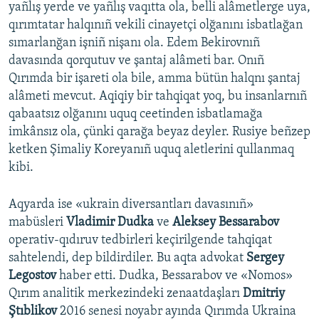
yañlış yerde ve yañlış vaqıtta ola, belli alâmetlerge uya,
qırımtatar halqınıñ vekili cinayetçi olğanını isbatlağan
sımarlanğan işniñ nişanı ola. Edem Bekirovnıñ
davasında qorqutuv ve şantaj alâmeti bar. Onıñ
Qırımda bir işareti ola bile, amma bütün halqnı şantaj
alâmeti mevcut. Aqiqiy bir tahqiqat yoq, bu insanlarnıñ
qabaatsız olğanını uquq ceetinden isbatlamağa
imkânsız ola, çünki qarağa beyaz deyler. Rusiye beñzep
ketken Şimaliy Koreyanıñ uquq aletlerini qullanmaq
kibi.
Aqyarda ise «ukrain diversantları davasınıñ»
mabüsleri
Vladimir Dudka
ve
Aleksey Bessarabov
operativ-qıdıruv tedbirleri keçirilgende tahqiqat
sahtelendi, dep bildirdiler. Bu aqta advokat
Sergey
Legostov
haber etti. Dudka, Bessarabov ve «Nomos»
Qırım analitik merkezindeki zenaatdaşları
Dmitriy
Ştıblikov
2016 senesi noyabr ayında Qırımda Ukraina