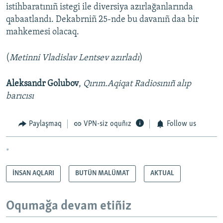
istihbaratınıñ istegi ile diversiya azırlağanlarında
qabaatlandı. Dekabrniñ 25-nde bu davanıñ daa bir
mahkemesi olacaq.
(
Metinni Vladislav Lentsev azırladı
)
Aleksandr Golubov
,
Qırım.Aqiqat Radiosınıñ alıp
barıcısı
Paylaşmaq
VPN-siz oquñız
Follow us
*
İNSAN AQLARI
BUTÜN MALÜMAT
AKTUAL
Oqumağa devam etiñiz