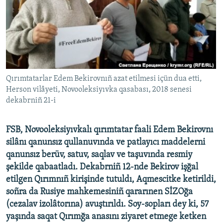
Русский
Українською
QOŞULIÑIZ!
Qırımtatarlar Edem Bekirovnıñ azat etilmesi içün dua etti,
Herson vilâyeti, Novooleksiyıvka qasabası, 2018 senesi
dekabrniñ 21-i
RFE/RS bütün saytları
FSB, Novooleksiyıvkalı qırımtatar faali Edem Bekirovnı
silânı qanunsız qullanuvında ve patlayıcı maddelerni
qanunsız berüv, satuv, saqlav ve taşuvında resmiy
şekilde qabaatladı. Dekabrniñ 12-nde Bekirov işğal
etilgen Qırımnıñ kirişinde tutuldı, Aqmescitke ketirildi,
soñra da Rusiye mahkemesiniñ qararınen SİZOğa
(cezalav izolâtorına) avuştırıldı. Soy-sopları dey ki, 57
yaşında saqat Qırımğa anasını ziyaret etmege ketken