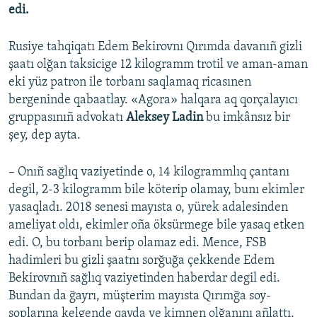
edi.
Rusiye tahqiqatı Edem Bekirovnı Qırımda davanıñ gizli
şaatı olğan taksicige 12 kilogramm trotil ve aman-aman
eki yüz patron ile torbanı saqlamaq ricasınen
bergeninde qabaatlay. «Agora» halqara aq qorçalayıcı
gruppasınıñ advokatı
Aleksey Ladin
bu imkânsız bir
şey, dep ayta.
– Onıñ sağlıq vaziyetinde o, 14 kilogrammlıq çantanı
degil, 2-3 kilogramm bile köterip olamay, bunı ekimler
yasaqladı. 2018 senesi mayısta o, yürek adalesinden
ameliyat oldı, ekimler oña öksürmege bile yasaq etken
edi. O, bu torbanı berip olamaz edi. Mence, FSB
hadimleri bu gizli şaatnı sorğuğa çekkende Edem
Bekirovnıñ sağlıq vaziyetinden haberdar degil edi.
Bundan da ğayrı, müşterim mayısta Qırımğa soy-
soplarına kelgende qayda ve kimnen olğanını añlattı,