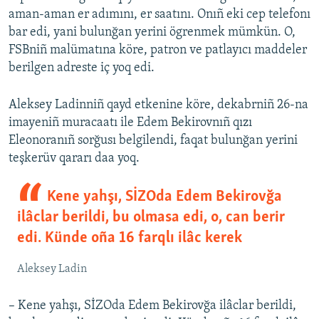
aman-aman er adımını, er saatını. Onıñ eki cep telefonı
bar edi, yani bulunğan yerini ögrenmek mümkün. O,
FSBniñ malümatına köre, patron ve patlayıcı maddeler
berilgen adreste iç yoq edi.
Aleksey Ladinniñ qayd etkenine köre, dekabrniñ 26-na
imayeniñ muracaatı ile Edem Bekirovnıñ qızı
Eleonoranıñ sorğusı belgilendi, faqat bulunğan yerini
teşkerüv qararı daa yoq.
Kene yahşı, SİZOda Edem Bekirovğa
ilâclar berildi, bu olmasa edi, o, can berir
edi. Künde oña 16 farqlı ilâc kerek
Aleksey Ladin
– Kene yahşı, SİZOda Edem Bekirovğa ilâclar berildi,