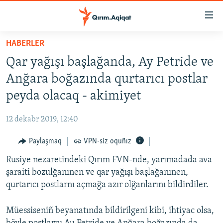
Link
açıqlığı
Esas
HABERLER
mündericege
HABERLER
Qar yağışı başlağanda, Ay Petride ve
qaytmaq
SİYASET
Baş
Anğara boğazında qurtarıcı postlar
İQTİSADİYAT
navigatsiyağa
peyda olacaq - akimiyet
qaytmaq
CEMİYET
Qıdıruvğa
12 dekabr 2019, 12:40
MEDENİYET
qaytmaq
Paylaşmaq
VPN-siz oquñız
İNSAN AQLARI
Rusiye nezaretindeki Qırım FVN-nde, yarımadada ava
VİDEO
şaraiti bozulğanınen ve qar yağışı başlağanınen,
SÜRET
qurtarıcı postlarnı açmağa azır olğanlarını bildirdiler.
BLOGLAR
Müessiseniñ beyanatında bildirilgeni kibi, ihtiyac olsa,
FİKİR