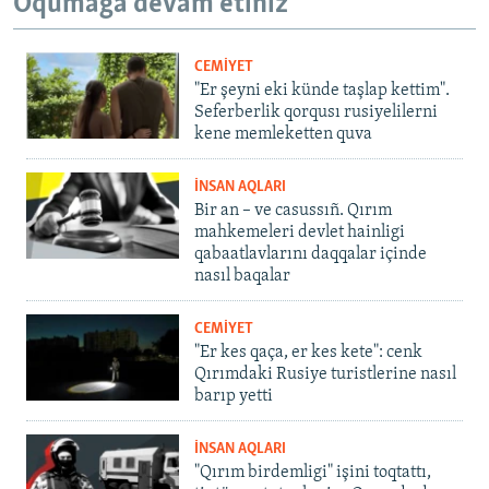
Oqumağa devam etiñiz
CEMİYET
"Er şeyni eki künde taşlap kettim".
Seferberlik qorqusı rusiyelilerni
kene memleketten quva
İNSAN AQLARI
Bir an – ve casussıñ. Qırım
mahkemeleri devlet hainligi
qabaatlavlarını daqqalar içinde
nasıl baqalar
CEMİYET
"Er kes qaça, er kes kete": cenk
Qırımdaki Rusiye turistlerine nasıl
barıp yetti
İNSAN AQLARI
"Qırım birdemligi" işini toqtattı,