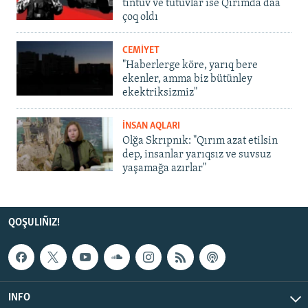
tintüv ve tutuvlar ise Qırımda daa
çoq oldı
CEMİYET
"Haberlerge köre, yarıq bere
ekenler, amma biz bütünley
ekektriksizmiz"
İNSAN AQLARI
Olğa Skrıpnık: "Qırım azat etilsin
dep, insanlar yarıqsız ve suvsuz
yaşamağa azırlar"
QOŞULIÑIZ!
INFO