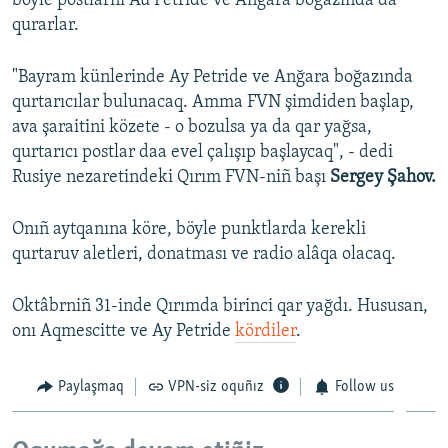
böyle postlarnı Au Petride ve Anğara boğazında da
qurarlar.
Русский
Українською
"Bayram künlerinde Ay Petride ve Anğara boğazında
qurtarıcılar bulunacaq. Amma FVN şimdiden başlap,
QOŞULIÑIZ!
ava şaraitini közete - o bozulsa ya da qar yağsa,
qurtarıcı postlar daa evel çalışıp başlaycaq", - dedi
Rusiye nezaretindeki Qırım FVN-niñ başı
Sergey Şahov.
RFE/RS bütün saytları
Onıñ aytqanına köre, böyle punktlarda kerekli
qurtaruv aletleri, donatması ve radio alâqa olacaq.
Oktâbrniñ 31-inde Qırımda birinci qar yağdı. Hususan,
onı Aqmescitte ve Ay Petride
kördiler
.
Paylaşmaq
VPN-siz oquñız
Follow us