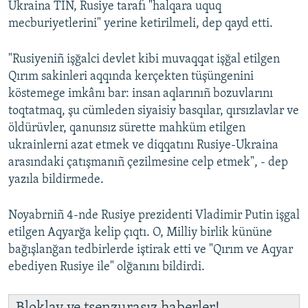
Ukraina TİN, Rusiye tarafı "halqara uquq
mecburiyetlerini" yerine ketirilmeli, dep qayd etti.
"Rusiyeniñ işğalci devlet kibi muvaqqat işğal etilgen
Qırım sakinleri aqqında kerçekten tüşüngenini
köstemege imkânı bar: insan aqlarınıñ bozuvlarını
toqtatmaq, şu cümleden siyaisiy basqılar, qırsızlavlar ve
öldürüvler, qanunsız sürette mahküm etilgen
ukrainlerni azat etmek ve diqqatını Rusiye-Ukraina
arasındaki çatışmanıñ çezilmesine celp etmek", - dep
yazıla bildirmede.
Noyabrniñ 4-nde Rusiye prezidenti Vladimir Putin işgal
etilgen Aqyarğa kelip çıqtı. O, Milliy birlik kününe
bağışlanğan tedbirlerde iştirak etti ve "Qırım ve Aqyar
ebediyen Rusiye ile" olğanını bildirdi.