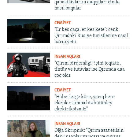
qabaatlavlarını daqqalar içinde
nasıl baqalar
CEMİYET
"Er kes qaça, er kes kete": cenk
Qırımdaki Rusiye turistlerine nasıl
barıp yetti
İNSAN AQLARI
"Qırım birdemligi" işini toqtattı,
tintüv ve tutuvlar ise Qırımda daa
çoq oldı
CEMİYET
"Haberlerge köre, yarıq bere
ekenler, amma biz bütünley
ekektriksizmiz"
İNSAN AQLARI
Olğa Skrıpnık: "Qırım azat etilsin
dep, insanlar yarıqsız ve suvsuz