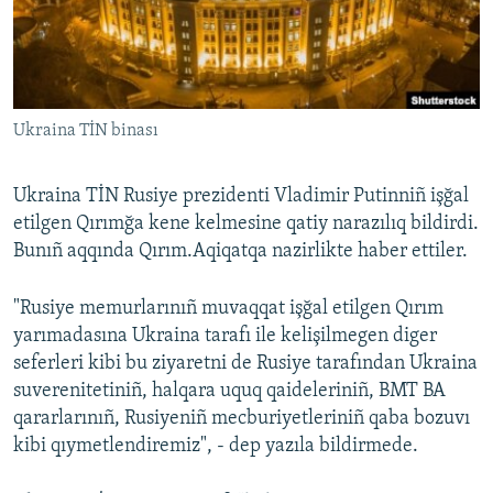
Русский
Українською
Ukraina TİN binası
QOŞULIÑIZ!
Ukraina TİN Rusiye prezidenti Vladimir Putinniñ işğal
etilgen Qırımğa kene kelmesine qatiy narazılıq bildirdi.
RFE/RS bütün saytları
Bunıñ aqqında Qırım.Aqiqatqa nazirlikte haber ettiler.
"Rusiye memurlarınıñ muvaqqat işğal etilgen Qırım
yarımadasına Ukraina tarafı ile kelişilmegen diger
seferleri kibi bu ziyaretni de Rusiye tarafından Ukraina
suverenitetiniñ, halqara uquq qaideleriniñ, BMT BA
qararlarınıñ, Rusiyeniñ mecburiyetleriniñ qaba bozuvı
kibi qıymetlendiremiz", - dep yazıla bildirmede.