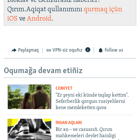
Bloklav ve tsenzurasız haberler!
Qırım.Aqiqat qullanımını
qurmaq içün
iOS
ve
Android
.
Paylaşmaq
VPN-siz oquñız
Follow us
Oqumağa devam etiñiz
CEMİYET
"Er şeyni eki künde taşlap kettim".
Seferberlik qorqusı rusiyelilerni
kene memleketten quva
İNSAN AQLARI
Bir an – ve casussıñ. Qırım
mahkemeleri devlet hainligi