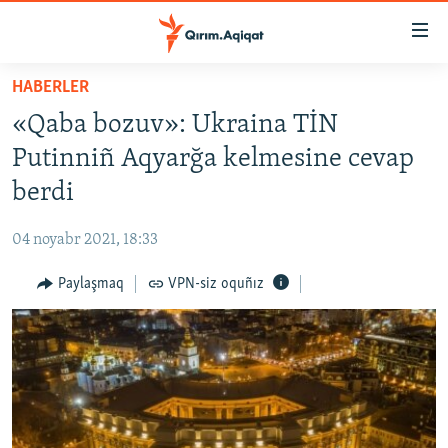
Link
açıqlığı
Esas
HABERLER
mündericege
HABERLER
«Qaba bozuv»: Ukraina TİN
qaytmaq
SİYASET
Baş
Putinniñ Aqyarğa kelmesine cevap
İQTİSADİYAT
navigatsiyağa
berdi
qaytmaq
CEMİYET
Qıdıruvğa
04 noyabr 2021, 18:33
MEDENİYET
qaytmaq
Paylaşmaq
VPN-siz oquñız
İNSAN AQLARI
VİDEO
SÜRET
BLOGLAR
FİKİR