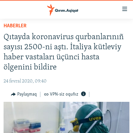
Link
açıqlığı
Esas
HABERLER
mündericege
HABERLER
Qıtayda koronavirus qurbanlarınıñ
qaytmaq
SİYASET
Baş
sayısı 2500-ni aştı. İtaliya kütleviy
İQTİSADİYAT
navigatsiyağa
haber vastaları üçünci hasta
qaytmaq
CEMİYET
ölgenini bildire
Qıdıruvğa
MEDENİYET
qaytmaq
24 fevral 2020, 09:40
İNSAN AQLARI
Paylaşmaq
VPN-siz oquñız
VİDEO
SÜRET
BLOGLAR
FİKİR