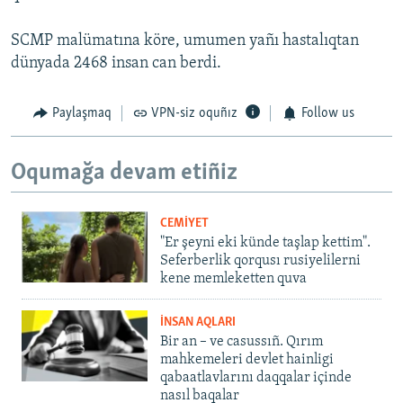
SCMP malümatına köre, umumen yañı hastalıqtan
dünyada 2468 insan can berdi.
Paylaşmaq
VPN-siz oquñız
Follow us
Oqumağa devam etiñiz
CEMİYET
"Er şeyni eki künde taşlap kettim".
Seferberlik qorqusı rusiyelilerni
kene memleketten quva
İNSAN AQLARI
Bir an – ve casussıñ. Qırım
mahkemeleri devlet hainligi
qabaatlavlarını daqqalar içinde
nasıl baqalar