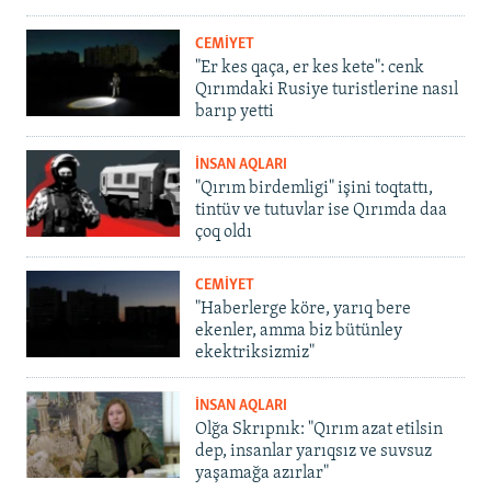
CEMİYET
"Er kes qaça, er kes kete": cenk
Qırımdaki Rusiye turistlerine nasıl
barıp yetti
İNSAN AQLARI
"Qırım birdemligi" işini toqtattı,
tintüv ve tutuvlar ise Qırımda daa
çoq oldı
CEMİYET
"Haberlerge köre, yarıq bere
ekenler, amma biz bütünley
ekektriksizmiz"
İNSAN AQLARI
Olğa Skrıpnık: "Qırım azat etilsin
dep, insanlar yarıqsız ve suvsuz
yaşamağa azırlar"