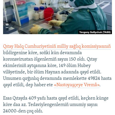
Русский
Українською
QOŞULIÑIZ!
Qıtay Halq Cumhuriyetiniñ milliy sağlıq komissiyasınıñ
bildirgenine köre, soñki kün devamında
RFE/RS bütün saytları
koronavirustan ölgenlerniñ sayısı 150 oldı. Qıtay
ekimleriniñ aytqanına köre, 149 ölüm Hubey
vilâyetinde, bir ölüm Haynan adasında qayd etildi.
Umumen qırğınlıq devamında memlekette 49824 hasta
qayd etildi, dep haber ete
«Nastoyaşçeye Vremâ»
.
Esas Qıtayda 409 yañı hasta qayd etildi, keçken künge
köre daa az. Tedaviylengenlerniñ umumiy sayısı
24000-den çoq oldı.