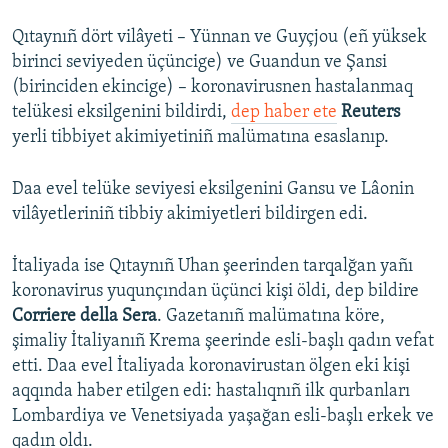
Qıtaynıñ dört vilâyeti – Yünnan ve Guyçjou (eñ yüksek
birinci seviyeden üçüncige) ve Guandun ve Şansi
(birinciden ekincige) – koronavirusnen hastalanmaq
telükesi eksilgenini bildirdi,
dep haber ete
Reuters
yerli tibbiyet akimiyetiniñ malümatına esaslanıp.
Daa evel telüke seviyesi eksilgenini Gansu ve Lâonin
vilâyetleriniñ tibbiy akimiyetleri bildirgen edi.
İtaliyada ise Qıtaynıñ Uhan şeerinden tarqalğan yañı
koronavirus yuqunçından üçünci kişi öldi, dep bildire
Corriere della Sera
. Gazetanıñ malümatına köre,
şimaliy İtaliyanıñ Krema şeerinde esli-başlı qadın vefat
etti. Daa evel İtaliyada koronavirustan ölgen eki kişi
aqqında haber etilgen edi: hastalıqnıñ ilk qurbanları
Lombardiya ve Venetsiyada yaşağan esli-başlı erkek ve
qadın oldı.