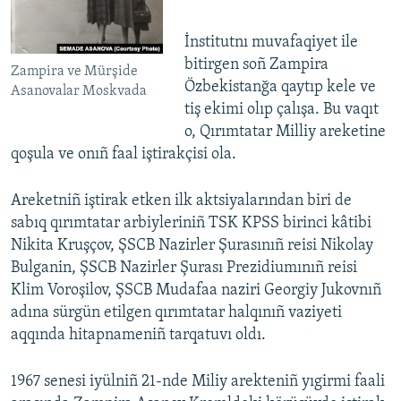
İnstitutnı muvafaqiyet ile
bitirgen soñ Zampira
Zampira ve Mürşide
Özbekistanğa qaytıp kele ve
Asanovalar Moskvada
tiş ekimi olıp çalışa. Bu vaqıt
o, Qırımtatar Milliy areketine
qoşula ve onıñ faal iştirakçisi ola.
Areketniñ iştirak etken ilk aktsiyalarından biri de
sabıq qırımtatar arbiyleriniñ TSK KPSS birinci kâtibi
Nikita Kruşçov, ŞSCB Nazirler Şurasınıñ reisi Nikolay
Bulganin, ŞSCB Nazirler Şurası Prezidiumınıñ reisi
Klim Voroşilov, ŞSCB Mudafaa naziri Georgiy Jukovnıñ
adına sürgün etilgen qırımtatar halqınıñ vaziyeti
aqqında hitapnameniñ tarqatuvı oldı.
1967 senesi iyülniñ 21-nde Miliy arekteniñ yıgirmi faali