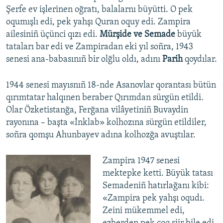
Şerfe ev işlerinen oğratı, balalarnı büyütti. O pek
oqumışlı edi, pek yahşı Quran oquy edi. Zampira
ailesiniñ üçünci qızı edi.
Mürşide ve Semade
büyük
tataları bar edi ve Zampiradan eki yıl soñra, 1943
senesi ana-babasınıñ bir olğlu oldı, adını
Parih
qoydılar.
1944 senesi mayısnıñ 18-nde Asanovlar qorantası bütün
qırımtatar halqınen beraber Qırımdan sürgün etildi.
Olar Özketistanğa, Ferğana vilâyetiniñ Buvaydin
rayonına – başta «İnklab» kolhozına sürgün etildiler,
soñra qomşu Ahunbayev adına kolhozğa avuştılar.
Zampira 1947 senesi
mektepke ketti. Büyük tatası
Semadeniñ hatırlağanı kibi:
«Zampira pek yahşı oqudı.
Zeini mükemmel edi,