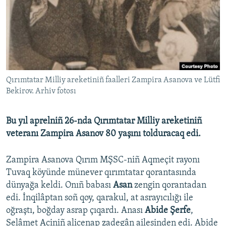
Русский
Українською
QOŞULIÑIZ!
Qırımtatar Milliy areketiniñ faalleri Zampira Asanova ve Lütfi
Bekirov. Arhiv fotosı
RFE/RS bütün saytları
Bu yıl aprelniñ 26-nda Qırımtatar Milliy areketiniñ
veteranı Zampira Asanov 80 yaşını tolduracaq edi.
Zampira Asanova Qırım MŞSC-niñ Aqmeçit rayonı
Tuvaq köyünde münever qırımtatar qorantasında
dünyağa keldi. Onıñ babası
Asan
zengin qorantadan
edi. İnqilâptan soñ qoy, qarakul, at asrayıcılığı ile
oğraştı, boğday asrap çıqardı. Anası
Abide Şerfe
,
Selâmet Aciniñ alicenap zadegân ailesinden edi. Abide