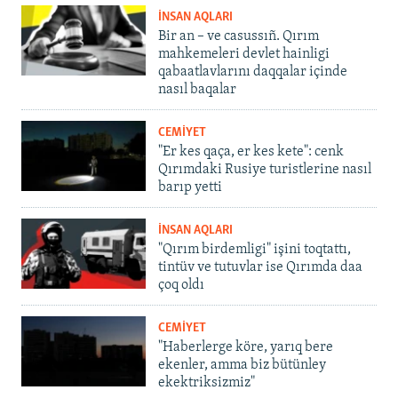
İNSAN AQLARI
Bir an – ve casussıñ. Qırım
mahkemeleri devlet hainligi
qabaatlavlarını daqqalar içinde
nasıl baqalar
CEMİYET
"Er kes qaça, er kes kete": cenk
Qırımdaki Rusiye turistlerine nasıl
barıp yetti
İNSAN AQLARI
"Qırım birdemligi" işini toqtattı,
tintüv ve tutuvlar ise Qırımda daa
çoq oldı
CEMİYET
"Haberlerge köre, yarıq bere
ekenler, amma biz bütünley
ekektriksizmiz"