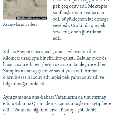
ezberden pek çoq şiir bile edi,
pek çoq oquy edi. Mektepte
sınıfdaşlarından yahşı oqu
edi, büyüklernen laf etmege
Asanovlarnıñ ailesi
seve edi. Ocalar da onı pek
seve edi, onen ğururlana
edi».
Babası Raypotrebsoyuzda, anası evlerinden dört
kilometr uzaqlıqta bir çiftlikte çalıştı. Balalar evde öz
başına qala edi, ev işlerini öz arasında üleştire ediler.
Zampira azbar cyıştıra ve savut yuva edi. Amma
olarnıñ esas işi oquv edi, episi pek yahşı oquy edi ve
bilgi almağa ıntıla edi.
Aynı zamanda ana-babası Vatanlarını da unuttırmay
edi. «Babamız Qırım, deñiz aqqında tüşlerini aytıp bere
edi... Vatan ne olğanını erte añladıq – çöl, deñiz,