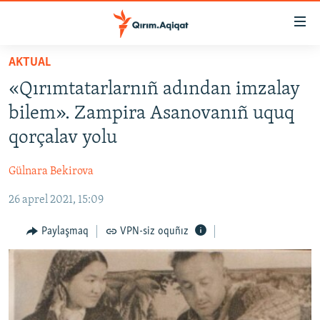
Link
açıqlığı
Esas
AKTUAL
mündericege
HABERLER
«Qırımtatarlarnıñ adından imzalay
qaytmaq
SİYASET
Baş
bilem». Zampira Asanovanıñ uquq
İQTİSADİYAT
navigatsiyağa
qorçalav yolu
qaytmaq
CEMİYET
Qıdıruvğa
Gülnara Bekirova
MEDENİYET
qaytmaq
26 aprel 2021, 15:09
İNSAN AQLARI
VİDEO
Paylaşmaq
VPN-siz oquñız
SÜRET
BLOGLAR
FİKİR