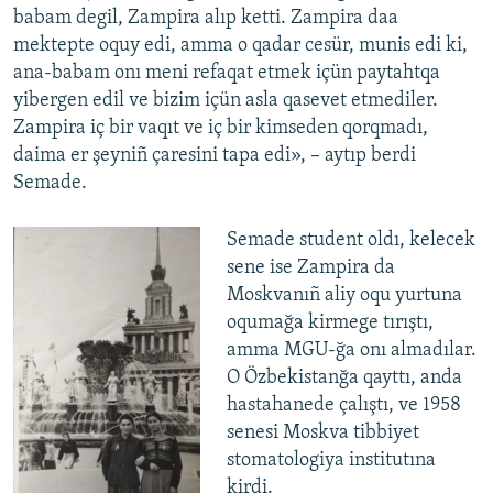
babam degil, Zampira alıp ketti. Zampira daa
mektepte oquy edi, amma o qadar cesür, munis edi ki,
ana-babam onı meni refaqat etmek içün paytahtqa
yibergen edil ve bizim içün asla qasevet etmediler.
Zampira iç bir vaqıt ve iç bir kimseden qorqmadı,
daima er şeyniñ çaresini tapa edi», – aytıp berdi
Semade.
Semade student oldı, kelecek
sene ise Zampira da
Moskvanıñ aliy oqu yurtuna
oqumağa kirmege tırıştı,
amma MGU-ğa onı almadılar.
O Özbekistanğa qayttı, anda
hastahanede çalıştı, ve 1958
senesi Moskva tibbiyet
stomatologiya institutına
kirdi.