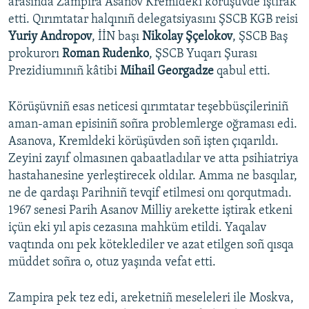
arasında Zampira Asanov Kremldeki körüşüvde iştirak
etti. Qırımtatar halqınıñ delegatsiyasını ŞSCB KGB reisi
Yuriy Andropov
, İİN başı
Nikolay Şçelokov
, ŞSCB Baş
prokurorı
Roman Rudenko
, ŞSCB Yuqarı Şurası
Prezidiumınıñ kâtibi
Mihail Georgadze
qabul etti.
Körüşüvniñ esas neticesi qırımtatar teşebbüsçileriniñ
aman-aman episiniñ soñra problemlerge oğraması edi.
Asanova, Kremldeki körüşüvden soñ işten çıqarıldı.
Zeyini zayıf olmasınen qabaatladılar ve atta psihiatriya
hastahanesine yerleştirecek oldılar. Amma ne basqılar,
ne de qardaşı Parihniñ tevqif etilmesi onı qorqutmadı.
1967 senesi Parih Asanov Milliy arekette iştirak etkeni
içün eki yıl apis cezasına mahküm etildi. Yaqalav
vaqtında onı pek köteklediler ve azat etilgen soñ qısqa
müddet soñra o, otuz yaşında vefat etti.
Zampira pek tez edi, areketniñ meseleleri ile Moskva,