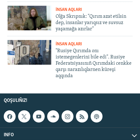
İNSAN AQLARI
Olğa Skrıpnık: "Qırım azat etilsin
dep, insanlar yarıqsız ve suvsuz
yaşamağa azırlar"
İNSAN AQLARI
"Rusiye Qırımda onı
istemegenlerini bile edi". Rusiye
Federatsiyasınıñ Qırımdaki cenkke
qarşı narazılıqlarnen küreşi
aqqında
QOŞULIÑIZ!
INFO