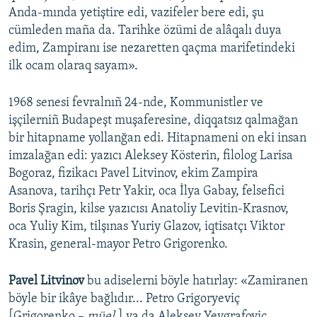
Anda-mında yetiştire edi, vazifeler bere edi, şu
cümleden maña da. Tarihke özümi de alâqalı duya
edim, Zampiranı ise nezaretten qaçma marifetindeki
ilk ocam olaraq sayam».
1968 senesi fevralnıñ 24-nde, Kommunistler ve
işçilerniñ Budapeşt muşaferesine, diqqatsız qalmağan
bir hitapname yollanğan edi. Hitapnameni on eki insan
imzalağan edi: yazıcı Aleksey Kösterin, filolog Larisa
Bogoraz, fizikacı Pavel Litvinov, ekim Zampira
Asanova, tarihçı Petr Yakir, oca İlya Gabay, felsefici
Boris Şragin, kilse yazıcısı Anatoliy Levitin-Krasnov,
oca Yuliy Kim, tilşınas Yuriy Glazov, iqtisatçı Viktor
Krasin, general-mayor Petro Grigorenko.
Pavel Litvinov
bu adiselerni böyle hatırlay: «Zamiranen
böyle bir ikâye bağlıdır... Petro Grigoryeviç
[Grigorenko –
müel.
] ya da Aleksey Yevgrafoviç