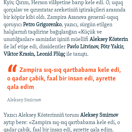
Kyiv, Qırım, Herson vilâyetine barıp kele edi. O, uquq
qorçalav ve qırımtatar areketiniñ iştirakçileri arasında
bir köpür kibi oldı. Zampira Asanova general-uquq
qoruyıcı
Petro Grigorenko
, yazıcı, sürgün etilgen
halqlarnıñ taqdirine bağışlanğan «Küçük ve
unutılğanlar» samizdat işiniñ müellifi
Aleksey Kösterin
ile laf etişe edi, dissidentler
Pavlo Litvinov, Pötr Yakir,
Viktor Krasin, Leonid Plüşç
ile tanıştı.
Zampira sıq-sıq qartbabama kele edi,
o qadar çabik, faal bir insan edi, ayrette
qala edim
Aleksey Smirnov
Yazıcı Aleksey Kösterinniñ torunı
Aleksey Smirnov
aytıp bere: «Zampira sıq-sıq qartbabama kele edi, o
qadar çabik, faal bir insan edi, ayrette qala edim.