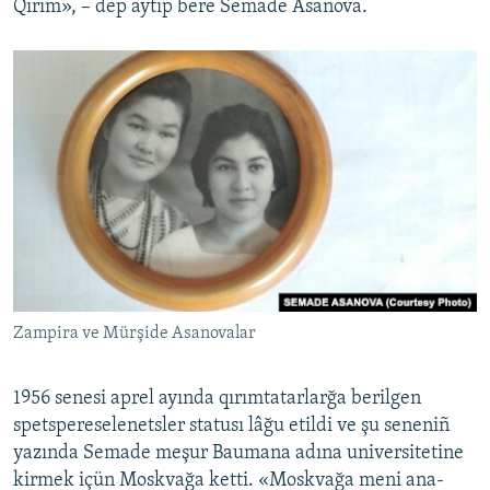
Qırım», – dep aytıp bere Semade Asanova.
Zampira ve Mürşide Asanovalar
1956 senesi aprel ayında qırımtatarlarğa berilgen
spetspereselenetsler statusı lâğu etildi ve şu seneniñ
yazında Semade meşur Baumana adına universitetine
kirmek içün Moskvağa ketti. «Moskvağa meni ana-