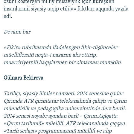
özüni köstergen milliy musaviylik içün küreşken
insanlarnıñ siyasiy taqip etilüv» faktları aqqında yazıla
edi.
Devamı bar
«Fikir» rubrikasında ifadelengen fikir-tüşünceler
müelliflerniñ noqta-i nazarını aks ettirip,
muarririyetniñ baqışlarınen bir olmaması mumkün
Gülnara Bekirova
Tarihçı, siyasiy ilimler namzeti. 2014 senesine qadar
Qırımda ATR qırımtatar telekanalında çalıştı ve Qırım
müendislik ve pedagogika universitetinde ders berdi.
2014 senesi noyabr ayından berli – Qırım.Aqiqatta
«Qırım tarihınıñ» müellifi. ATR telekanalında çıqqan
«Tarih sedası» programmasınıñ müellifi ve alıp