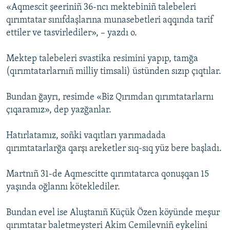
«Aqmescit şeeriniñ 36-ncı mektebiniñ talebeleri
Русский
qırımtatar sınıfdaşlarına munasebetleri aqqında tarif
ettiler ve tasvirlediler», – yazdı o.
Українською
Mektep talebeleri svastika resimini yapıp, tamğa
QOŞULIÑIZ!
(qırımtatarlarnıñ milliy timsali) üstünden sızıp çıqtılar.
Bundan ğayrı, resimde «Biz Qırımdan qırımtatarlarnı
çıqaramız», dep yazğanlar.
RFE/RS bütün saytları
Hatırlatamız, soñki vaqıtları yarımadada
qırımtatarlarğa qarşı areketler sıq-sıq yüz bere başladı.
Martnıñ 31-de Aqmescitte qırımtatarca qonuşqan 15
yaşında oğlannı köteklediler.
Bundan evel ise Aluştanıñ Küçük Özen köyünde meşur
qırımtatar baletmeysteri Akim Cemilevniñ eykelini