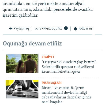
aramladılar, em de yerli mektep müdiri olğan
qırımtatarınıñ iş odasındaki pencerelerde svastika
işaretini qaldırdılar.
Paylaşmaq
VPN-siz oquñız
Follow us
Oqumağa devam etiñiz
CEMİYET
"Er şeyni eki künde taşlap kettim".
Seferberlik qorqusı rusiyelilerni
kene memleketten quva
İNSAN AQLARI
Bir an – ve casussıñ. Qırım
mahkemeleri devlet hainligi
qabaatlavlarını daqqalar içinde
nasıl baqalar