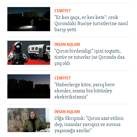
CEMİYET
"Er kes qaça, er kes kete": cenk
Qırımdaki Rusiye turistlerine nasıl
barıp yetti
İNSAN AQLARI
"Qırım birdemligi" işini toqtattı,
tintüv ve tutuvlar ise Qırımda daa
çoq oldı
CEMİYET
"Haberlerge köre, yarıq bere
ekenler, amma biz bütünley
ekektriksizmiz"
İNSAN AQLARI
Olğa Skrıpnık: "Qırım azat etilsin
dep, insanlar yarıqsız ve suvsuz
yaşamağa azırlar"