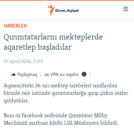
Link
açıqlığı
Esas
HABERLER
mündericege
HABERLER
Qırımtatarlarnı mekteplerde
qaytmaq
SİYASET
Baş
aqaretlep başladılar
İQTİSADİYAT
navigatsiyağa
qaytmaq
10 aprel 2014, 17:05
CEMİYET
Qıdıruvğa
MEDENİYET
Paylaşmaq
VPN-siz oquñız
qaytmaq
İNSAN AQLARI
Aqmescitteki 36-ncı mektep talebeleri sınıflardan
birinde rale üstünde qırımtatarlarğa qarşı çirkin sözler
VİDEO
qaldırdılar.
SÜRET
Bunı öz Facebook saifesinde Qırımtatar Milliy
BLOGLAR
Meclisiniñ matbuat kâtibi Lilâ Müslimova bildirdi.
FİKİR