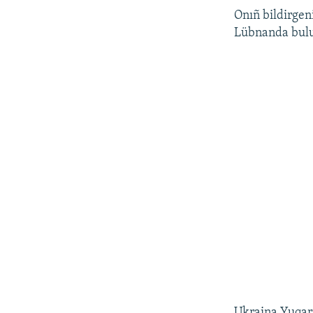
Onıñ bildirgen
Lübnanda bulun
Ukraina Yuqarı