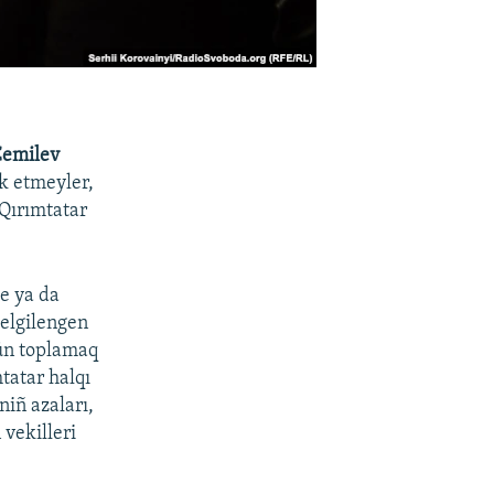
Cemilev
k etmeyler,
 Qırımtatar
e ya da
belgilengen
gün toplamaq
tatar halqı
iñ azaları,
 vekilleri