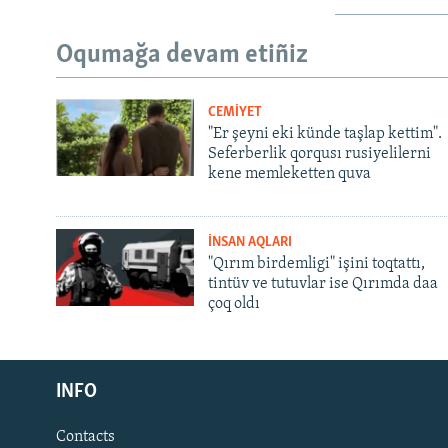
Oqumağa devam etiñiz
CEMİYET
"Er şeyni eki künde taşlap kettim".
Seferberlik qorqusı rusiyelilerni
kene memleketten quva
İNSAN AQLARI
"Qırım birdemligi" işini toqtattı,
tintüv ve tutuvlar ise Qırımda daa
çoq oldı
Русский
INFO
Українською
Contacts
QOŞULIÑIZ!