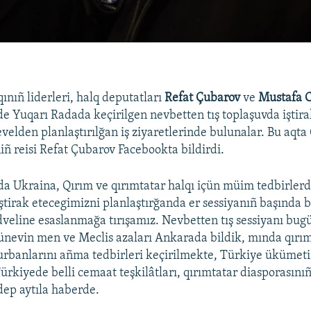
ınıñ liderleri, halq deputatları
Refat Çubarov
ve
Mustafa 
e Yuqarı Radada keçirilgen nevbetten tış toplaşuvda iştira
evelden planlaştırılğan iş ziyaretlerinde bulunalar. Bu aqta
iñ reisi Refat Çubarov Facebookta bildirdi.
da Ukraina, Qırım ve qırımtatar halqı içün müim tedbirlerd
ştirak etecegimizni planlaştırğanda er sessiyanıñ başında 
dveline esaslanmağa tırışamız. Nevbetten tış sessiyanı bu
tünevin men ve Meclis azaları Ankarada bildik, mında qırım
urbanlarını añma tedbirleri keçirilmekte, Türkiye ükümetin
 Türkiyede belli cemaat teşkilâtları, qırımtatar diasporasınıñ
 dep aytıla haberde.