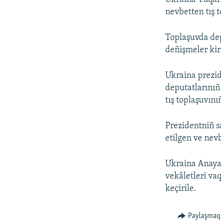
nevbetten tış t
Toplaşuvda dep
deñişmeler kir
Ukraina prezi
deputatlarınıñ
tış toplaşuvını
Prezidentniñ s
etilgen ve nevb
Ukraina Anayas
vekâletleri va
keçirile.
Paylaşmaq