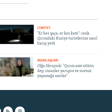
CEMİYET
"Er kes qaça, er kes kete": cenk
Qırımdaki Rusiye turistlerine nasıl
barıp yetti
İNSAN AQLARI
Olğa Skrıpnık: "Qırım azat etilsin
dep, insanlar yarıqsız ve suvsuz
yaşamağa azırlar"