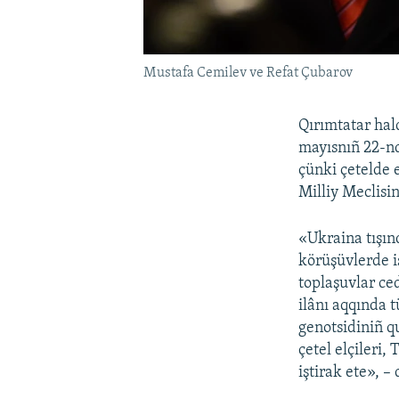
Mustafa Cemilev ve Refat Çubarov
Qırımtatar halq
mayısnıñ 22-nd
çünki çetelde 
Milliy Meclisin
«Ukraina tışın
körüşüvlerde i
toplaşuvlar ce
ilânı aqqında 
genotsidiniñ q
çetel elçileri,
iştirak ete», –