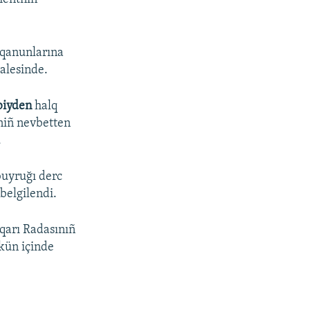
r qanunlarına
alesinde.
biyden
halq
niñ nevbetten
.
buyruğı derc
belgilendi.
qarı Radasınıñ
 kün içinde