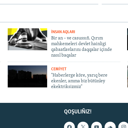
İNSAN AQLARI
Bir an – ve casussıñ. Qırım
mahkemeleri devlet hainligi
qabaatlavlarını daqqalar içinde
nasıl baqalar
CEMİYET
"Haberlerge köre, yarıq bere
ekenler, amma biz bütünley
ekektriksizmiz"
QOŞULIÑIZ!