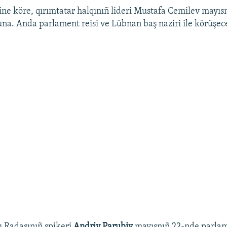
ine köre, qırımtatar halqınıñ lideri Mustafa Cemilev mayıs
a. Anda parlament reisi ve Lübnan baş naziri ile körüşec
 Radasınıñ spikeri
Andriy Parubiy
mayısnıñ 22-nde parla