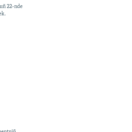
nıñ 22-nde
ek.
mentniñ