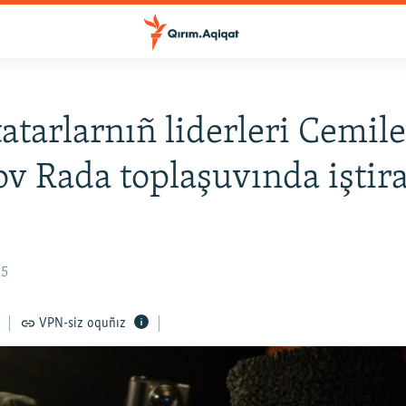
atarlarnıñ liderleri Cemil
v Rada toplaşuvında iştir
15
VPN-siz oquñız