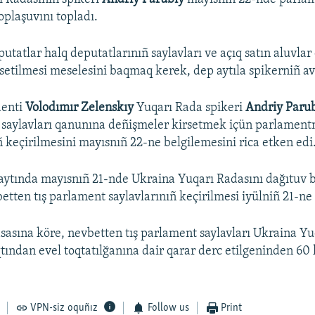
oplaşuvını topladı.
utatlar halq deputatlarınıñ saylavları ve açıq satın aluvla
setilmesi meselesini baqmaq kerek, dep aytıla spikerniñ av
denti
Volodımır Zelenskıy
Yuqarı Rada spikeri
Andriy Paru
 saylavları qanunına deñişmeler kirsetmek içün parlament
ñ keçirilmesini mayısnıñ 22-ne belgilemesini rica etken edi
aytında mayısnıñ 21-nde Ukraina Yuqarı Radasını dağıtuv 
etten tış parlament saylavlarınıñ keçirilmesi iyülniñ 21-ne 
asına köre, nevbetten tış parlament saylavları Ukraina Yu
qtından evel toqtatılğanına dair qarar derc etilgeninden 60
VPN-siz oquñız
Follow us
Print