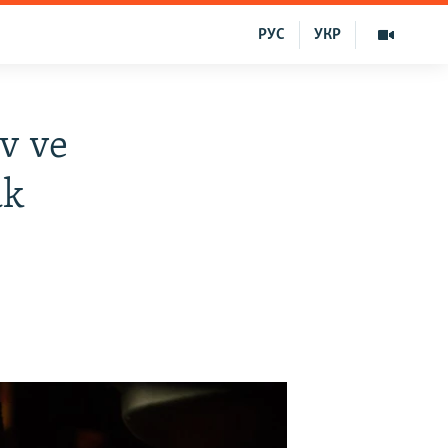
РУС
УКР
ev ve
ak