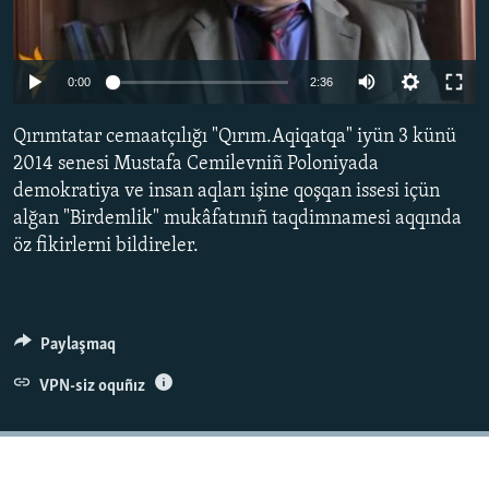
Русский
Українською
0:00
2:36
Qırımtatar cemaatçılığı "Qırım.Aqiqatqa" iyün 3 künü
QOŞULIÑIZ!
2014 senesi Mustafa Cemilevniñ Poloniyada
demokratiya ve insan aqları işine qoşqan issesi içün
alğan "Birdemlik" mukâfatınıñ taqdimnamesi aqqında
RFE/RS bütün saytları
öz fikirlerni bildireler.
Paylaşmaq
VPN-siz oquñız