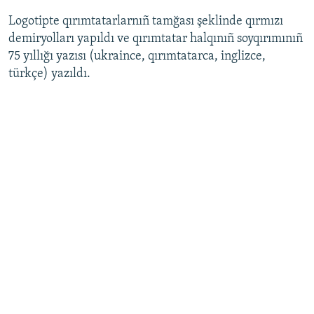
Logotipte qırımtatarlarnıñ tamğası şeklinde qırmızı
demiryolları yapıldı ve qırımtatar halqınıñ soyqırımınıñ
75 yıllığı yazısı (ukraince, qırımtatarca, inglizce,
türkçe) yazıldı.