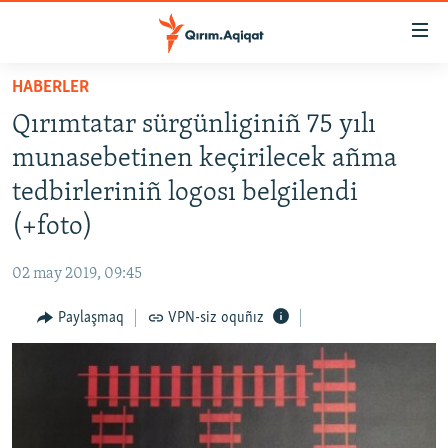
Link
açıqlığı
Esas
HABERLER
mündericege
HABERLER
Qırımtatar sürgünliginiñ 75 yılı
qaytmaq
SİYASET
Baş
munasebetinen keçirilecek añma
İQTİSADİYAT
navigatsiyağa
tedbirleriniñ logosı belgilendi
qaytmaq
CEMİYET
(+foto)
Qıdıruvğa
MEDENİYET
qaytmaq
02 may 2019, 09:45
İNSAN AQLARI
Paylaşmaq
VPN-siz oquñız
VİDEO
SÜRET
BLOGLAR
FİKİR