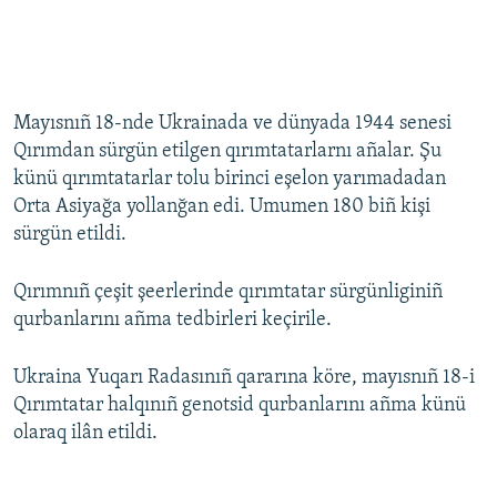
Mayısnıñ 18-nde Ukrainada ve dünyada 1944 senesi
Qırımdan sürgün etilgen qırımtatarlarnı añalar. Şu
künü qırımtatarlar tolu birinci eşelon yarımadadan
Orta Asiyağa yollanğan edi. Umumen 180 biñ kişi
sürgün etildi.
Qırımnıñ çeşit şeerlerinde qırımtatar sürgünliginiñ
qurbanlarını añma tedbirleri keçirile.
Ukraina Yuqarı Radasınıñ qararına köre, mayısnıñ 18-i
Qırımtatar halqınıñ genotsid qurbanlarını añma künü
olaraq ilân etildi.