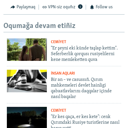
Paylaşmaq
VPN-siz oquñız
Follow us
Oqumağa devam etiñiz
CEMİYET
"Er şeyni eki künde taşlap kettim".
Seferberlik qorqusı rusiyelilerni
kene memleketten quva
İNSAN AQLARI
Bir an – ve casussıñ. Qırım
mahkemeleri devlet hainligi
qabaatlavlarını daqqalar içinde
nasıl baqalar
CEMİYET
"Er kes qaça, er kes kete": cenk
Qırımdaki Rusiye turistlerine nasıl