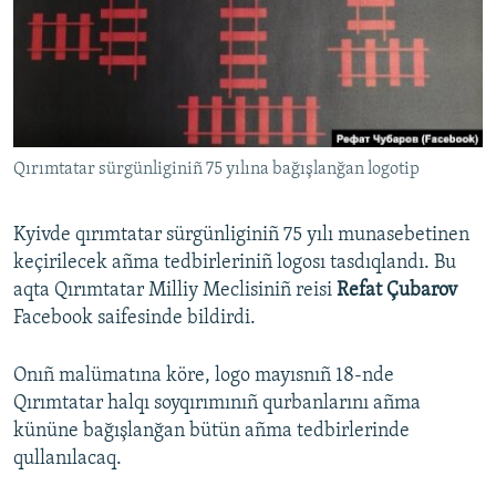
Русский
Українською
QOŞULIÑIZ!
Qırımtatar sürgünliginiñ 75 yılına bağışlanğan logotip
Kyivde qırımtatar sürgünliginiñ 75 yılı munasebetinen
RFE/RS bütün saytları
keçirilecek añma tedbirleriniñ logosı tasdıqlandı. Bu
aqta Qırımtatar Milliy Meclisiniñ reisi
Refat Çubarov
Facebook saifesinde bildirdi.
Onıñ malümatına köre, logo mayısnıñ 18-nde
Qırımtatar halqı soyqırımınıñ qurbanlarını añma
kününe bağışlanğan bütün añma tedbirlerinde
qullanılacaq.