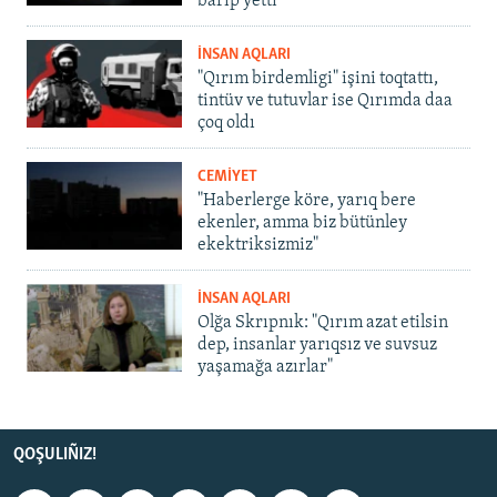
barıp yetti
İNSAN AQLARI
"Qırım birdemligi" işini toqtattı,
tintüv ve tutuvlar ise Qırımda daa
çoq oldı
CEMİYET
"Haberlerge köre, yarıq bere
ekenler, amma biz bütünley
ekektriksizmiz"
İNSAN AQLARI
Olğa Skrıpnık: "Qırım azat etilsin
dep, insanlar yarıqsız ve suvsuz
yaşamağa azırlar"
QOŞULIÑIZ!