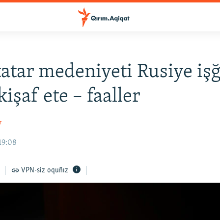
atar medeniyeti Rusiye iş
kişaf ete – faaller
v
19:08
VPN-siz oquñız