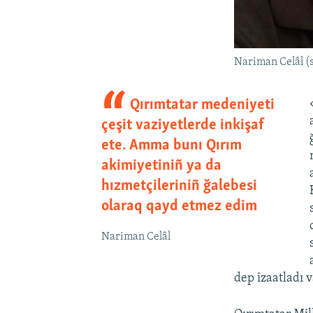
Nariman Celâl (
Qırımtatar medeniyeti
çeşit vaziyetlerde inkişaf
ete. Amma bunı Qırım
akimiyetiniñ ya da
hızmetçileriniñ ğalebesi
olaraq qayd etmez edim
Nariman Celâl
dep izaatladı v