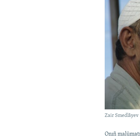
Zair Smedlâyev
Onıñ malümatın