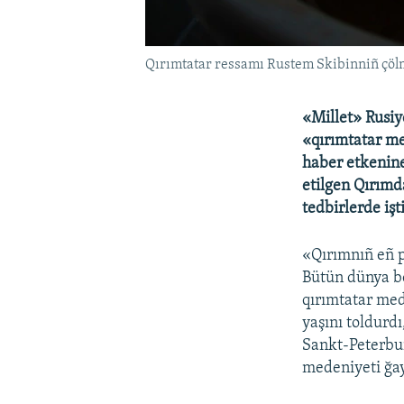
Qırımtatar ressamı Rustem Skibinniñ çöl
«Millet» Rusiy
«qırımtatar me
haber etkenine
etilgen Qırımd
tedbirlerde işti
«Qırımnıñ eñ p
Bütün dünya b
qırımtatar med
yaşını toldurdı
Sankt-Peterbur
medeniyeti ğay