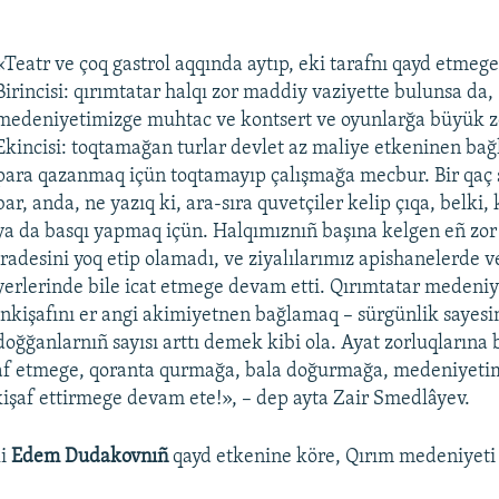
«Teatr ve çoq gastrol aqqında aytıp, eki tarafnı qayd etmege
Birincisi: qırımtatar halqı zor maddiy vaziyette bulunsa da,
medeniyetimizge muhtac ve kontsert ve oyunlarğa büyük z
Ekincisi: toqtamağan turlar devlet az maliye etkeninen bağlı
para qazanmaq içün toqtamayıp çalışmağa mecbur. Bir qaç
bar, anda, ne yazıq ki, ara-sıra quvetçiler kelip çıqa, belki
ya da basqı yapmaq içün. Halqımıznıñ başına kelgen eñ zor 
iradesini yoq etip olamadı, ve ziyalılarımız apishanelerde v
yerlerinde bile icat etmege devam etti. Qırımtatar medeniy
inkişafını er angi akimiyetnen bağlamaq – sürgünlik sayes
doğğanlarnıñ sayısı arttı demek kibi ola. Ayat zorluqların
şaf etmege, qoranta qurmağa, bala doğurmağa, medeniyetim
işaf ettirmege devam ete!», – dep ayta Zair Smedlâyev.
i
Edem Dudakovnıñ
qayd etkenine köre, Qırım medeniyet