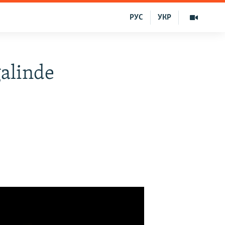
РУС
УКР
ğalinde