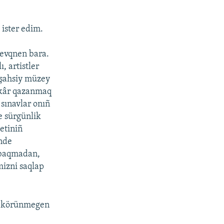
 ister edim.
evqnen bara.
, artistler
 şahsiy müzey
, kâr qazanmaq
sınavlar onıñ
e sürgünlik
etiniñ
inde
a baqmadan,
izni saqlap
i körünmegen