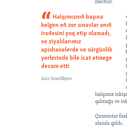
mecbur.
Halqımıznıñ başına
kelgen eñ zor sınavlar onıñ
iradesini yoq etip olamadı,
ve ziyalılarımız
apishanelerde ve sürgünlik
yerlerinde bile icat etmege
devam etti
Zair Smedlâyev
halqımız inki
qalmağa ve ink
Qırımtatar faal
alanda qaldı.