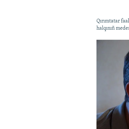
Qırımtatar faa
halqınıñ meden