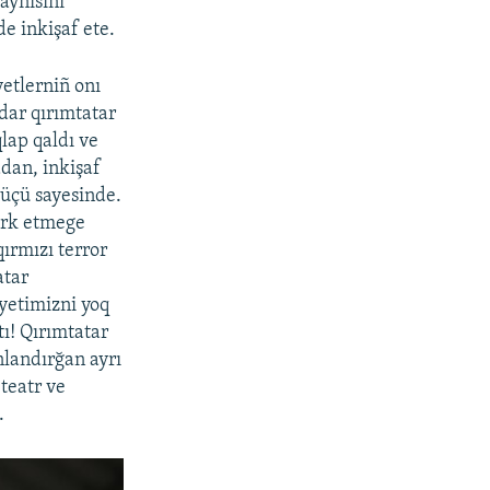
aynısını
e inkişaf ete.
yetlerniñ onı
dar qırımtatar
lap qaldı ve
dan, inkişaf
küçü sayesinde.
terk etmege
ırmızı terror
atar
iyetimizni yoq
tı! Qırımtatar
nlandırğan ayrı
 teatr ve
.