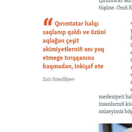
Qırımtatar Mil
tüşüne. Onıñ f
Qırımtatar halqı
saqlanıp qaldı ve özüni
aqlağan çeşit
akimiyetlerniñ onı yoq
etmege tırışqanına
baqmadan, inkişaf ete
Zair Smedlâyev
medeniyeti hal
insanlarnıñ küç
müzeyimiz böyl