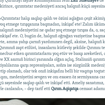
liy Qurultayı saylav komissiyasınıñ reisi
Zair Smedlâyev
de 
ikirince, qırımtatar medeniyeti ancaq halqnıñ küçü sayesind
«Qırımtatar halqı saqlap qaldı ve özüni aqlağan çeşit akimi
yoq etmege tırışqanına baqmadan, inkişaf ete! Zalım üküm
halqınıñ medeniyetini ne qadar yoq etmege tırışsa da, o, saq
inkişaf ete. O, bugün de, halqnıñ oğrağan vaziyetine baqma
ete, amma yahşı çarnıñ yardımınen degil, aksine, halqnıñ 
Qırımnıñ zapt etilüvi, insanlarnı kütleviy şekilde Qırımnı 
mecbur etken qırımtatarlarnı yoq etüv ve basqı areketleri, q
ve XX asırnıñ birinci yarısında olğan açlıq, Stalinniñ qırımt
ziyalılarına qarşı repressiyaları, soñra ise sürgünlik meden
etip olamadı, olar tek onıñ inkişafını belli bir vaqıtqa toqtat
qını, medeniyetini sevgen ve onı esasen öz sermiyasına ca
ü sayesinde saqlap qaldı ve inkişaf etti. Ameliy sanatımız,
e canlandı», – dep tarif etti
Qırım.Aqiqatqa
cemaat adamı