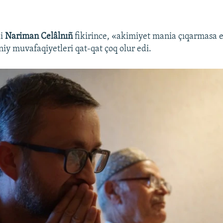
li
Nariman Celâlnıñ
fikirince, «akimiyet mania çıqarmasa e
iy muvafaqiyetleri qat-qat çoq olur edi.