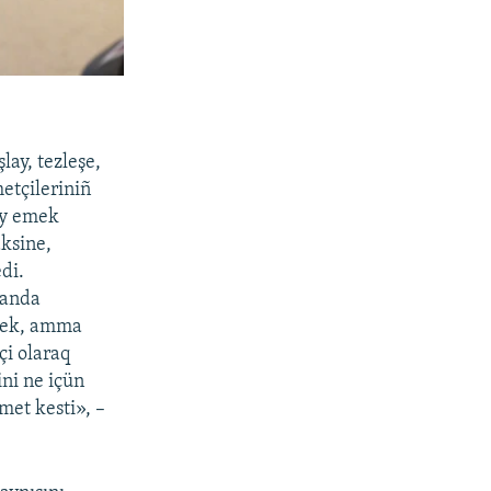
lay, tezleşe,
etçileriniñ
iy emek
aksine,
di.
 anda
erek, amma
çi olaraq
ni ne içün
met kesti», –