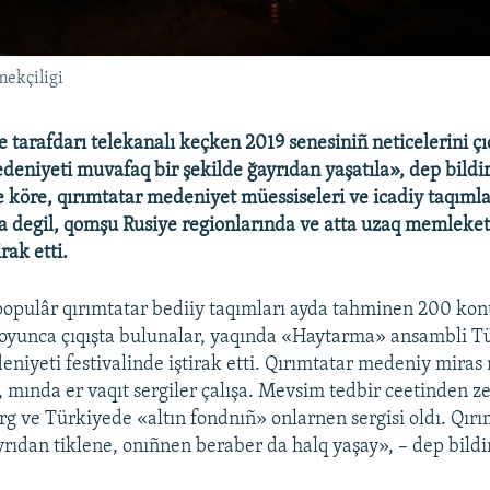
mekçiligi
e tarafdarı telekanalı keçken 2019 senesiniñ neticelerini ç
deniyeti muvafaq bir şekilde ğayrıdan yaşatıla», dep bildi
 köre, qırımtatar medeniyet müessiseleri ve icadiy taqımlar
a degil, qomşu Rusiye regionlarında ve atta uzaq memleke
rak etti.
opulâr qırımtatar bediiy taqımları ayda tahminen 200 kont
oyunca çıqışta bulunalar, yaqında «Haytarma» ansambli T
eniyeti festivalinde iştirak etti. Qırımtatar medeniy mira
, mında er vaqıt sergiler çalışa. Mevsim tedbir ceetinden ze
g ve Türkiyede «altın fondnıñ» onlarnen sergisi oldı. Qırı
rıdan tiklene, onıñnen beraber da halq yaşay», – dep bildi