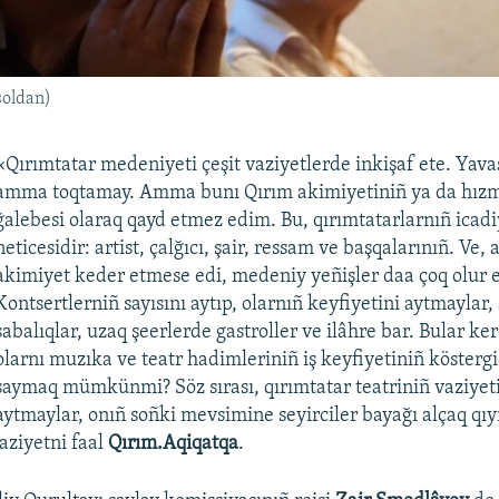
soldan)
«Qırımtatar medeniyeti çeşit vaziyetlerde inkişaf ete. Yavaş
amma toqtamay. Amma bunı Qırım akimiyetiniñ ya da hızm
ğalebesi olaraq qayd etmez edim. Bu, qırımtatarlarnıñ icad
neticesidir: artist, çalğıcı, şair, ressam ve başqalarınıñ. Ve, 
akimiyet keder etmese edi, medeniy yeñişler daa çoq olur e
Kontsertlerniñ sayısını aytıp, olarnıñ keyfiyetini aytmaylar,
sabalıqlar, uzaq şeerlerde gastroller ve ilâhre bar. Bular k
olarnı muzıka ve teatr hadimleriniñ iş keyfiyetiniñ köstergi
saymaq mümkünmi? Söz sırası, qırımtatar teatriniñ vaziyeti
aytmaylar, onıñ soñki mevsimine seyirciler bayağı alçaq qıy
aziyetni faal
Qırım.Aqiqatqa
.