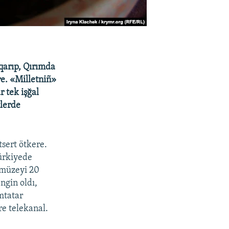
ıqarıp, Qırımda
re. «Milletniñ»
 tek işğal
tlerde
sert ötkere.
ürkiyede
s müzeyi 20
ngin oldı,
mtatar
re telekanal.