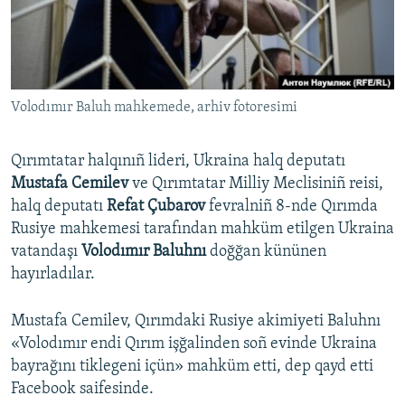
Русский
Українською
Volodımır Baluh mahkemede, arhiv fotoresimi
QOŞULIÑIZ!
Qırımtatar halqınıñ lideri, Ukraina halq deputatı
Mustafa Cemilev
ve Qırımtatar Milliy Meclisiniñ reisi,
RFE/RS bütün saytları
halq deputatı
Refat Çubarov
fevralniñ 8-nde Qırımda
Rusiye mahkemesi tarafından mahküm etilgen Ukraina
vatandaşı
Volodımır Baluhnı
doğğan kününen
hayırladılar.
Mustafa Cemilev, Qırımdaki Rusiye akimiyeti Baluhnı
«Volodımır endi Qırım işğalinden soñ evinde Ukraina
bayrağını tiklegeni içün» mahküm etti, dep qayd etti
Facebook saifesinde.