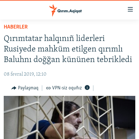
Link
açıqlığı
Esas
HABERLER
mündericege
HABERLER
Qırımtatar halqınıñ liderleri
qaytmaq
SİYASET
Baş
Rusiyede mahküm etilgen qırımlı
İQTİSADİYAT
navigatsiyağa
Baluhnı doğğan kününen tebrikledi
qaytmaq
CEMİYET
Qıdıruvğa
08 fevral 2019, 12:10
MEDENİYET
qaytmaq
Paylaşmaq
VPN-siz oquñız
İNSAN AQLARI
VİDEO
SÜRET
BLOGLAR
FİKİR