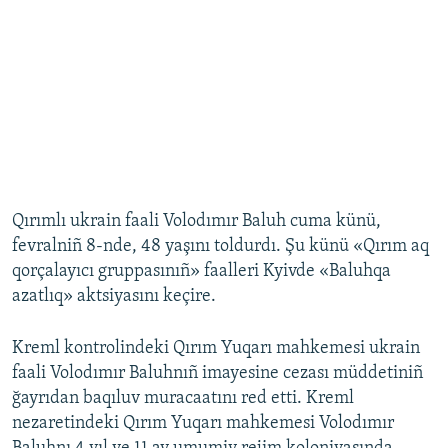
Qırımlı ukrain faali Volodımır Baluh cuma künü,
fevralniñ 8-nde, 48 yaşını toldurdı. Şu künü «Qırım aq
qorçalayıcı gruppasınıñ» faalleri Kyivde «Baluhqa
azatlıq» aktsiyasını keçire.
Kreml kontrolindeki Qırım Yuqarı mahkemesi ukrain
faali Volodımır Baluhnıñ imayesine cezası müddetiniñ
ğayrıdan baqıluv muracaatını red etti. Kreml
nezaretindeki Qırım Yuqarı mahkemesi Volodımır