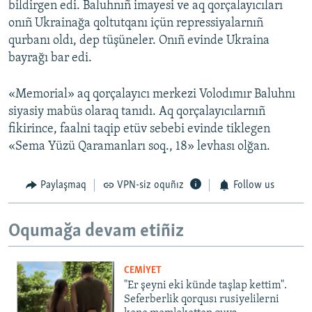
bildirgen edi. Baluhnıñ imayesi ve aq qorçalayıcıları
onıñ Ukrainağa qoltutqanı içün repressiyalarnıñ
qurbanı oldı, dep tüşüneler. Onıñ evinde Ukraina
bayrağı bar edi.
«Memorial» aq qorçalayıcı merkezi Volodımır Baluhnı
siyasiy mabüs olaraq tanıdı. Aq qorçalayıcılarnıñ
fikirince, faalni taqip etüv sebebi evinde tiklegen
«Sema Yüzü Qaramanları soq., 18» levhası olğan.
Paylaşmaq
VPN-siz oquñız
Follow us
Oqumağa devam etiñiz
CEMİYET
"Er şeyni eki künde taşlap kettim".
Seferberlik qorqusı rusiyelilerni