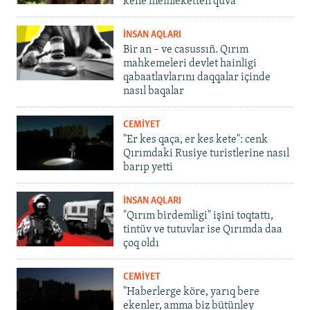
kene memleketten quva
İNSAN AQLARI
Bir an – ve casussıñ. Qırım
mahkemeleri devlet hainligi
qabaatlavlarını daqqalar içinde
nasıl baqalar
CEMİYET
"Er kes qaça, er kes kete": cenk
Qırımdaki Rusiye turistlerine nasıl
barıp yetti
İNSAN AQLARI
"Qırım birdemligi" işini toqtattı,
tintüv ve tutuvlar ise Qırımda daa
çoq oldı
CEMİYET
"Haberlerge köre, yarıq bere
ekenler, amma biz bütünley