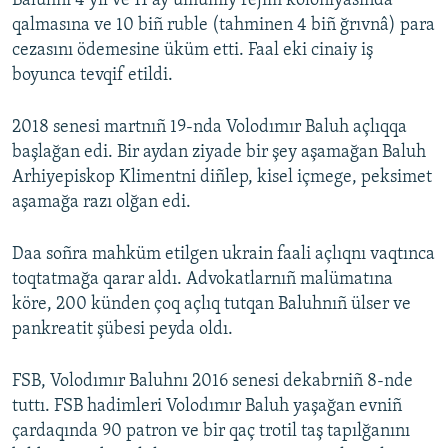
Baluhnı 4 yıl ve 11 ay umumiy rejim koloniyasında
qalmasına ve 10 biñ ruble (tahminen 4 biñ ğrıvnâ) para
cezasını ödemesine üküm etti. Faal eki cinaiy iş
boyunca tevqif etildi.
2018 senesi martnıñ 19-nda Volodımır Baluh açlıqqa
başlağan edi. Bir aydan ziyade bir şey aşamağan Baluh
Arhiyepiskop Klimentni diñlep, kisel içmege, peksimet
aşamağa razı olğan edi.
Daa soñra mahküm etilgen ukrain faali açlıqnı vaqtınca
toqtatmağa qarar aldı. Advokatlarnıñ malümatına
köre, 200 künden çoq açlıq tutqan Baluhnıñ ülser ve
pankreatit şübesi peyda oldı.
FSB, Volodımır Baluhnı 2016 senesi dekabrniñ 8-nde
tuttı. FSB hadimleri Volodımır Baluh yaşağan evniñ
çardaqında 90 patron ve bir qaç trotil taş tapılğanını