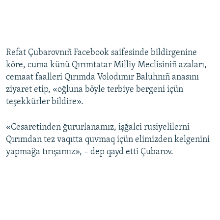
Refat Çubarovnıñ Facebook saifesinde bildirgenine
köre, cuma künü Qırımtatar Milliy Meclisiniñ azaları,
cemaat faalleri Qırımda Volodımır Baluhnıñ anasını
ziyaret etip, «oğluna böyle terbiye bergeni içün
teşekkürler bildire».
«Cesaretinden ğururlanamız, işğalci rusiyelilerni
Qırımdan tez vaqıtta quvmaq içün elimizden kelgenini
yapmağa tırışamız», – dep qayd etti Çubarov.