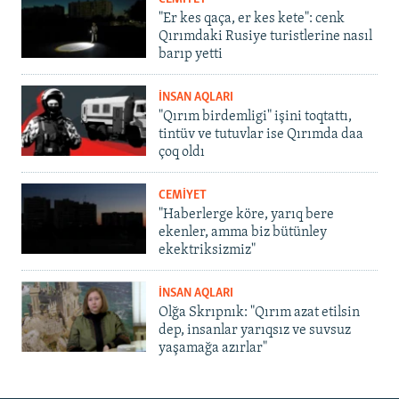
"Er kes qaça, er kes kete": cenk
Qırımdaki Rusiye turistlerine nasıl
barıp yetti
İNSAN AQLARI
"Qırım birdemligi" işini toqtattı,
tintüv ve tutuvlar ise Qırımda daa
çoq oldı
CEMİYET
"Haberlerge köre, yarıq bere
ekenler, amma biz bütünley
ekektriksizmiz"
İNSAN AQLARI
Olğa Skrıpnık: "Qırım azat etilsin
dep, insanlar yarıqsız ve suvsuz
yaşamağa azırlar"