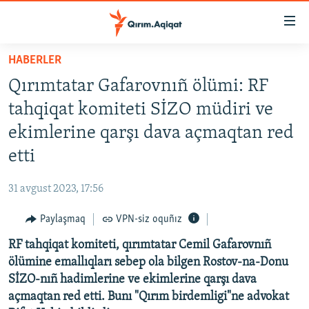
Link
açıqlığı
Esas
HABERLER
mündericege
HABERLER
Qırımtatar Gafarovnıñ ölümi: RF
qaytmaq
SİYASET
Baş
tahqiqat komiteti SİZO müdiri ve
İQTİSADİYAT
navigatsiyağa
ekimlerine qarşı dava açmaqtan red
qaytmaq
CEMİYET
etti
Qıdıruvğa
MEDENİYET
qaytmaq
31 avgust 2023, 17:56
İNSAN AQLARI
Paylaşmaq
VPN-siz oquñız
VİDEO
RF tahqiqat komiteti, qırımtatar Cemil Gafarovnıñ
SÜRET
ölümine emallıqları sebep ola bilgen Rostov-na-Donu
BLOGLAR
SİZO-nıñ hadimlerine ve ekimlerine qarşı dava
açmaqtan red etti. Bunı "Qırım birdemligi"ne advokat
FİKİR