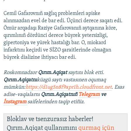
Cemil Gafarovnıñ sağlıq problemleri apiske
alınmazdan evel de bar edi. Üçünci derece saqatı edi.
Ömür arqadaşı Raziye Gafarovanıñ aytqanına köre,
qırımlınıñ dördünci derece büyrek yetersizligi,
gipertoniya ve yürek hastalığı bar. O, miokard
infarktını keçirdi ve SİZO şaraitlerinde olmağan
büyrek dializine ihtiyacı bar edi.
Roskomnadzor
Qırım.Aqiqat
saytını blok etti.
Qırım.Aqiqatnı
küzgü saytı vastasınen oqumaq
mümkün:
https://d1ug5n8f9xpr1h.cloudfront.net
. Esas
adise-vaqialarnı
Qırım.Aqiqatnıñ
Telegram
ve
İnstagram
saifelerinden taqip etiñiz.
Bloklav ve tsenzurasız haberler!
Qırım.Aqiqat qullanımını
qurmaq içün