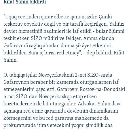
Rifat Yahin bildirdi
Русский
"Uquq ceetinden qarar elbette qanunsızdır. Çünki
Українською
teşkerüv obyektiv degil ve bir taraflı keçirilgen. Yalıñız
devlet hızmetiniñ hadimleri ile laf etildi - bular ölümni
QOŞULIÑIZ!
tesbit etken SİZO müdiri ve feldşer. Amma olar da
Gafarovnıñ sağlıq alından daima şikâyet etkenini
bildirdiler. Bunı iç birisi red etmey", - dep bildirdi Rifat
Yahin.
RFE/RS bütün saytları
O, tahqiqatçılar Novoçerkasknıñ 2-nci SİZO-sında
Gafarovnen beraber bir kamerada oturğanlarnen laf
etmegenlerini qayd etti. Gafarovnı Rostov-na-Donudaki
5-nci SİZO-dan Novoçerkaskqa etap etken
közeticilernen de laf etmegenler. Advokat Yahin dava
açmaqnı red etme qararında devletniñ dinamikasını
körmegenini ve bu red qararına mahkemede da
prokuraturada itiraz etecekmi yoqmı şimdilik daa