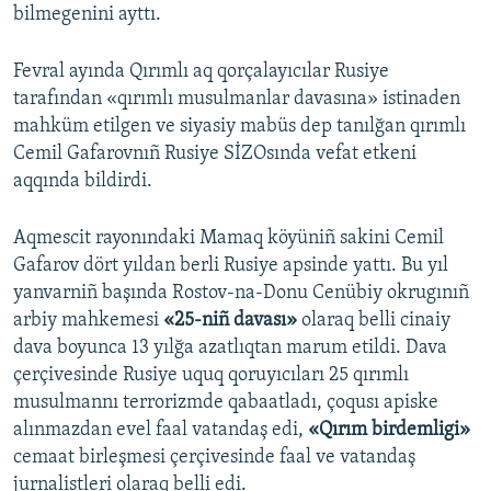
bilmegenini ayttı.
Fevral ayında Qırımlı aq qorçalayıcılar Rusiye
tarafından «qırımlı musulmanlar davasına» istinaden
mahküm etilgen ve siyasiy mabüs dep tanılğan qırımlı
Cemil Gafarovnıñ Rusiye SİZOsında vefat etkeni
aqqında bildirdi.
Aqmescit rayonındaki Mamaq köyüniñ sakini Cemil
Gafarov dört yıldan berli Rusiye apsinde yattı. Bu yıl
yanvarniñ başında Rostov-na-Donu Cenübiy okrugınıñ
arbiy mahkemesi
«25-niñ davası»
olaraq belli cinaiy
dava boyunca 13 yılğa azatlıqtan marum etildi. Dava
çerçivesinde Rusiye uquq qoruyıcıları 25 qırımlı
musulmannı terrorizmde qabaatladı, çoqusı apiske
alınmazdan evel faal vatandaş edi,
«Qırım birdemligi»
cemaat birleşmesi çerçivesinde faal ve vatandaş
jurnalistleri olaraq belli edi.