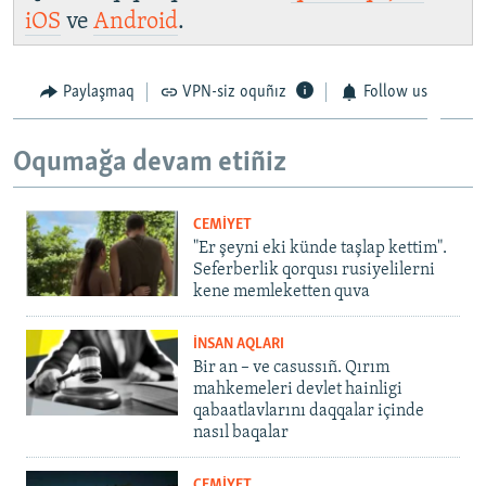
iOS
ve
Android
.
Paylaşmaq
VPN-siz oquñız
Follow us
Oqumağa devam etiñiz
CEMİYET
"Er şeyni eki künde taşlap kettim".
Seferberlik qorqusı rusiyelilerni
kene memleketten quva
İNSAN AQLARI
Bir an – ve casussıñ. Qırım
mahkemeleri devlet hainligi
qabaatlavlarını daqqalar içinde
nasıl baqalar
CEMİYET