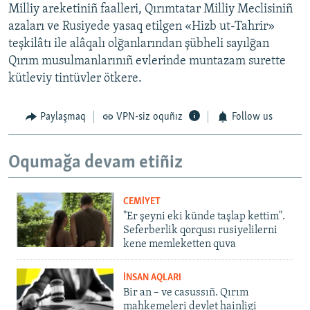
Milliy areketiniñ faalleri, Qırımtatar Milliy Meclisiniñ
azaları ve Rusiyede yasaq etilgen «Hizb ut-Tahrir»
teşkilâtı ile alâqalı olğanlarından şübheli sayılğan
Qırım musulmanlarınıñ evlerinde muntazam surette
kütleviy tintüvler ötkere.
Paylaşmaq
VPN-siz oquñız
Follow us
Oqumağa devam etiñiz
CEMİYET
"Er şeyni eki künde taşlap kettim".
Seferberlik qorqusı rusiyelilerni
kene memleketten quva
İNSAN AQLARI
Bir an – ve casussıñ. Qırım
mahkemeleri devlet hainligi