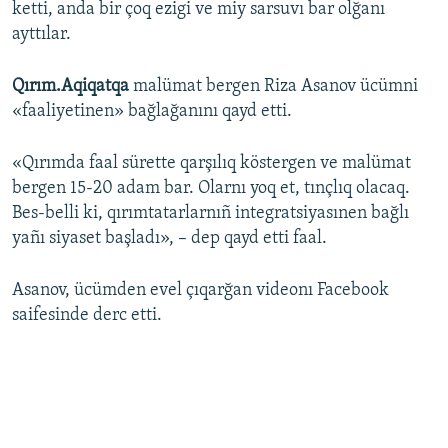
ketti, anda bir çoq ezigi ve miy sarsuvı bar olğanı
ayttılar.
Qırım.Aqiqatqa
malümat bergen Riza Asanov ücümni
«faaliyetinen» bağlağanını qayd etti.
«Qırımda faal sürette qarşılıq köstergen ve malümat
bergen 15-20 adam bar. Olarnı yoq et, tınçlıq olacaq.
Bes-belli ki, qırımtatarlarnıñ integratsiyasınen bağlı
yañı siyaset başladı», – dep qayd etti faal.
Asanov, ücümden evel çıqarğan videonı Facebook
saifesinde derc etti.