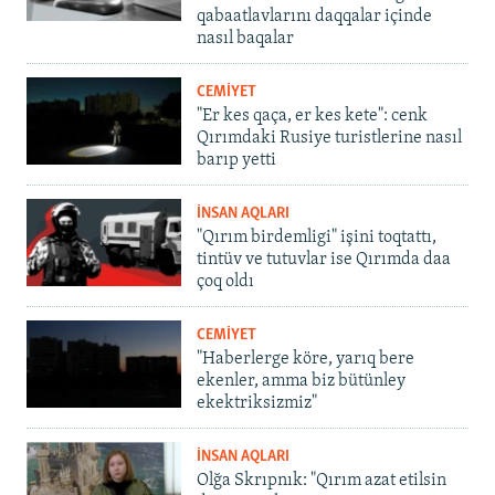
qabaatlavlarını daqqalar içinde
nasıl baqalar
CEMİYET
"Er kes qaça, er kes kete": cenk
Qırımdaki Rusiye turistlerine nasıl
barıp yetti
İNSAN AQLARI
"Qırım birdemligi" işini toqtattı,
tintüv ve tutuvlar ise Qırımda daa
çoq oldı
CEMİYET
"Haberlerge köre, yarıq bere
ekenler, amma biz bütünley
ekektriksizmiz"
İNSAN AQLARI
Olğa Skrıpnık: "Qırım azat etilsin