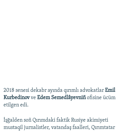
2018 senesi dekabr ayında qırımlı advokatlar
Emil
Kurbedinov
ve
Edem Semedlâyevniñ
ofisine ücüm
etilgen edi.
İşğalden soñ Qırımdaki faktik Rusiye akimiyeti
mustaqil jurnalistler, vatandaş faalleri, Qırımtatar