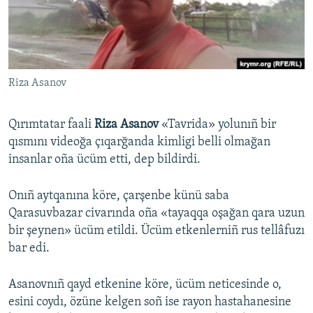
Русский
Українською
Riza Asanov
QOŞULIÑIZ!
Qırımtatar faali
Riza Asanov
«Tavrida» yolunıñ bir
qısmını videoğa çıqarğanda kimligi belli olmağan
RFE/RS bütün saytları
insanlar oña ücüm etti, dep bildirdi.
Onıñ aytqanına köre, çarşenbe künü saba
Qarasuvbazar civarında oña «tayaqqa oşağan qara uzun
bir şeynen» ücüm etildi. Ücüm etkenlerniñ rus tellâfuzı
bar edi.
Asanovnıñ qayd etkenine köre, ücüm neticesinde o,
esini coydı, özüne kelgen soñ ise rayon hastahanesine