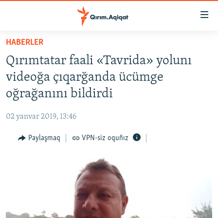
Link
açıqlığı
Esas
HABERLER
mündericege
HABERLER
Qırımtatar faali «Tavrida» yolunı
qaytmaq
SİYASET
Baş
videoğa çıqarğanda ücümge
İQTİSADİYAT
navigatsiyağa
oğrağanını bildirdi
qaytmaq
CEMİYET
Qıdıruvğa
02 yanvar 2019, 13:46
MEDENİYET
qaytmaq
Paylaşmaq
VPN-siz oquñız
İNSAN AQLARI
VİDEO
SÜRET
BLOGLAR
FİKİR