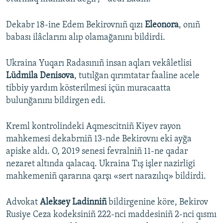
Dekabr 18-ine Edem Bekirovnıñ qızı
Eleonora
, onıñ
babası ilâclarını alıp olamağanını bildirdi.
Ukraina Yuqarı Radasınıñ insan aqları vekâletlisi
Lüdmila Denisova
, tutılğan qırımtatar faaline acele
tibbiy yardım kösterilmesi içün muracaatta
bulunğanını bildirgen edi.
Kreml kontrolindeki Aqmescitniñ Kiyev rayon
mahkemesi dekabrniñ 13-nde Bekirovnı eki ayğa
apiske aldı. O, 2019 senesi fevralniñ 11-ne qadar
nezaret altında qalacaq. Ukraina Tış işler nazirligi
mahkemeniñ qararına qarşı «sert narazılıq» bildirdi.
Advokat
Aleksey Ladinniñ
bildirgenine köre, Bekirov
Rusiye Ceza kodeksiniñ 222-nci maddesiniñ 2-nci qısmı