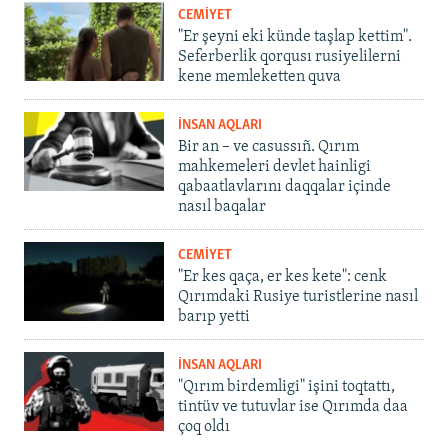
CEMİYET
"Er şeyni eki künde taşlap kettim".
Seferberlik qorqusı rusiyelilerni
kene memleketten quva
İNSAN AQLARI
Bir an – ve casussıñ. Qırım
mahkemeleri devlet hainligi
qabaatlavlarını daqqalar içinde
nasıl baqalar
CEMİYET
"Er kes qaça, er kes kete": cenk
Qırımdaki Rusiye turistlerine nasıl
barıp yetti
İNSAN AQLARI
"Qırım birdemligi" işini toqtattı,
tintüv ve tutuvlar ise Qırımda daa
çoq oldı