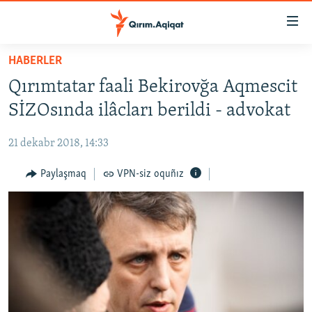
Link
açıqlığı
Esas
HABERLER
mündericege
HABERLER
Qırımtatar faali Bekirovğa Aqmescit
qaytmaq
SİYASET
Baş
SİZOsında ilâcları berildi - advokat
İQTİSADİYAT
navigatsiyağa
qaytmaq
21 dekabr 2018, 14:33
CEMİYET
Qıdıruvğa
MEDENİYET
Paylaşmaq
VPN-siz oquñız
qaytmaq
İNSAN AQLARI
VİDEO
SÜRET
BLOGLAR
FİKİR