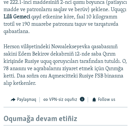
ve 222.1-inci maddesiniñ 2-nci qısmı boyunca (patlayıcı
madde ve patronlarnı saqlav ve berüv) şeklene. Uquqçı
Lilâ Gemeci
qayd etkenine köre, faal 10 kilogramm
trotil ve 190 muarebe patronını taşuv ve tarqatuvda
qabaatlana.
Herson vilâyetindeki Novoalekseyevka qasabasınıñ
sakini Edem Bekirov dekabrniñ 12-nde saba Qırım
kirişinde Rusiye uquq qoruyıcıları tarafından tutuldı. O,
78 anasını ve aqrabalarını ziyaret etmek içün Qırımğa
ketti. Daa soñra onı Aqmescitteki Rusiye FSB binasına
alıp ketkenler.
Paylaşmaq
VPN-siz oquñız
Follow us
Oqumağa devam etiñiz