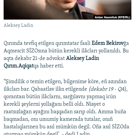
Русский
Українською
Aleksey Ladin
QOŞULIÑIZ!
Qırımda tevfiq etilgen qırımtatar faali
Edem Bekirov
ğa
Aqmescit SİZOsına bütün kerekli ilâcları yollanıldı. Bu
aqta dekabr 21-de advokat
Aleksey Ladin
RFE/RS bütün saytları
Qırım.Aqiqat
qa haber etti.
“Şimdilik o temin etilgen, bilgenime köre, eñ azından
ilâcları bar. Qabaatlav ilân etilgende
(dekabr 19 - QA
),
qorantası bütün ilâclarnı, sarğılavnı yapmaq icün
kerekli şeylerni yollağanı belli oldı. Niayet o
raatsızlağan ayağını başqadan sarıp oldı. Amma buña
baqmadan, onı umumiy kamerada tutalar, onıñ
hastalıqlarınen bu asıl mümkün degil. Oña asıl SİZOda
oturmaq mümkün degil’, - dedi Ladin.