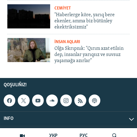
CEMİYET
"Haberlerge köre, yarıq bere
ekenler, amma biz bütünley
ekektriksizmiz"
İNSAN AQLARI
Olğa Skrıpnık: "Qırım azat etilsin
dep, insanlar yarıqsız ve suvsuz
yaşamağa azırlar"
QOŞULIÑIZ!
INFO
© Qırım.Aqiqat, 2026 | All Rights Reserved.
УКР
РУС