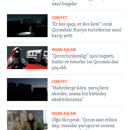
nasıl baqalar
CEMİYET
"Er kes qaça, er kes kete": cenk
Qırımdaki Rusiye turistlerine nasıl
barıp yetti
İNSAN AQLARI
"Qırım birdemligi" işini toqtattı,
tintüv ve tutuvlar ise Qırımda daa
çoq oldı
CEMİYET
"Haberlerge köre, yarıq bere
ekenler, amma biz bütünley
ekektriksizmiz"
İNSAN AQLARI
Olğa Skrıpnık: "Qırım azat etilsin
dep, insanlar yarıqsız ve suvsuz