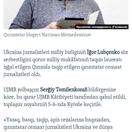
Русский
Українською
Qırımtatar blogeri Nariman Memedeminov
QOŞULIÑIZ!
Ukraina jurnalistleri milliy birliginiñ
İğor Lubçenko
söz
serbestligini qoruv milliy mukâfatınıñ taqım laureatı
RFE/RS bütün saytları
işğal etilgen Qırımda taqip etilgen qırımtatar cemaat
jurnalistleri oldı.
UJMB yolbaşçısı
Serğiy Tomilenkonıñ
bildirgenine
köre, bu qarar UJMB Kâtibiyeti tarafından qabul etildi,
toplaşuv noyabrniñ 5-6-nda Kyivde keçirile.
«Yasaq, basqı, taqip, apis cezalarına baqmadan,
qırımtatar cemaat jurnalistleri Ukraina ve dünya