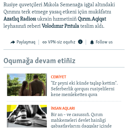
Rusiye quvetçileri Mıkola Semenağa işğal altındaki
Qırımnı terk etmege yasaq etkeni içün mukâfatnı
Azatlıq Radiosı
ukrain hızmetiniñ
Qırım.Aqiqat
leyhasınıñ reberi
Volodımır Prıtula
teslim aldı.
Paylaşmaq
VPN-siz oquñız
Follow us
Oqumağa devam etiñiz
CEMİYET
"Er şeyni eki künde taşlap kettim".
Seferberlik qorqusı rusiyelilerni
kene memleketten quva
İNSAN AQLARI
Bir an – ve casussıñ. Qırım
mahkemeleri devlet hainligi
qabaatlavlarını daqqalar içinde