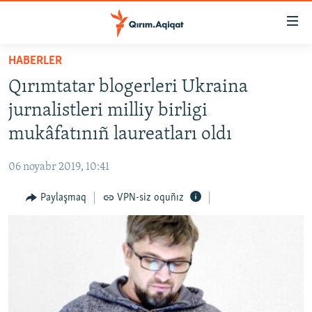
Link
açıqlığı
Esas
HABERLER
mündericege
HABERLER
Qırımtatar blogerleri Ukraina
qaytmaq
SİYASET
Baş
jurnalistleri milliy birligi
İQTİSADİYAT
navigatsiyağa
mukâfatınıñ laureatları oldı
qaytmaq
CEMİYET
Qıdıruvğa
06 noyabr 2019, 10:41
MEDENİYET
qaytmaq
Paylaşmaq
VPN-siz oquñız
İNSAN AQLARI
VİDEO
SÜRET
BLOGLAR
FİKİR