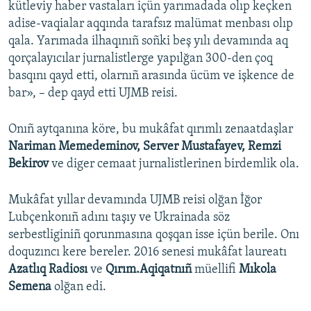
kütleviy haber vastaları içün yarımadada olıp keçken
adise-vaqialar aqqında tarafsız malümat menbası olıp
qala. Yarımada ilhaqınıñ soñki beş yılı devamında aq
qorçalayıcılar jurnalistlerge yapılğan 300-den çoq
basqını qayd etti, olarnıñ arasında ücüm ve işkence de
bar», – dep qayd etti UJMB reisi.
Onıñ aytqanına köre, bu mukâfat qırımlı zenaatdaşlar
Nariman Memedeminov, Server Mustafayev, Remzi
Bekirov
ve diger cemaat jurnalistlerinen birdemlik ola.
Mukâfat yıllar devamında UJMB reisi olğan İğor
Lubçenkonıñ adını taşıy ve Ukrainada söz
serbestliginiñ qorunmasına qoşqan isse içün berile. Onı
doquzıncı kere bereler. 2016 senesi mukâfat laureatı
Azatlıq Radiosı
ve
Qırım.Aqiqatnıñ
müellifi
Mıkola
Semena
olğan edi.