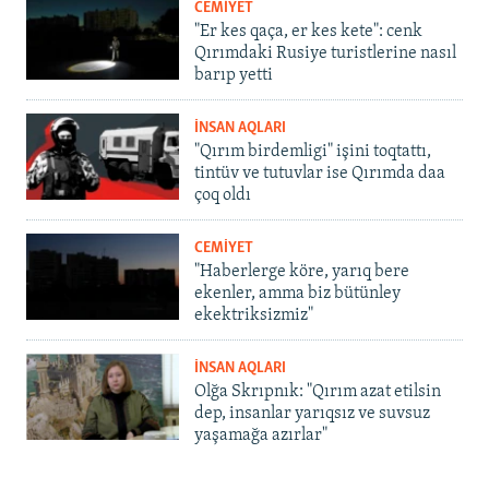
CEMİYET
"Er kes qaça, er kes kete": cenk
Qırımdaki Rusiye turistlerine nasıl
barıp yetti
İNSAN AQLARI
"Qırım birdemligi" işini toqtattı,
tintüv ve tutuvlar ise Qırımda daa
çoq oldı
CEMİYET
"Haberlerge köre, yarıq bere
ekenler, amma biz bütünley
ekektriksizmiz"
İNSAN AQLARI
Olğa Skrıpnık: "Qırım azat etilsin
dep, insanlar yarıqsız ve suvsuz
yaşamağa azırlar"