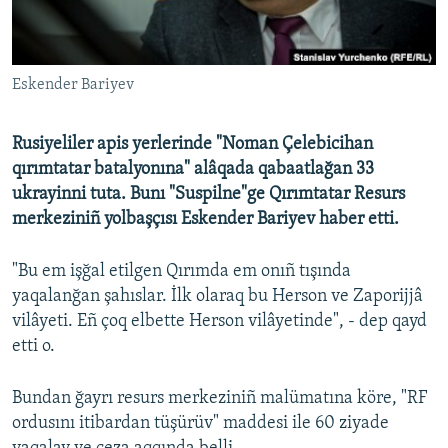
Русский
Українською
Eskender Bariyev
QOŞULIÑIZ!
Rusiyeliler apis yerlerinde "Noman Çelebicihan
qırımtatar batalyonına" alâqada qabaatlağan 33
ukrayinni tuta. Bunı "Suspilne"ge Qırımtatar Resurs
RFE/RS bütün saytları
merkeziniñ yolbaşçısı Eskender Bariyev haber etti.
"Bu em işğal etilgen Qırımda em onıñ tışında
yaqalanğan şahıslar. İlk olaraq bu Herson ve Zaporijjâ
vilâyeti. Eñ çoq elbette Herson vilâyetinde", - dep qayd
etti o.
Bundan ğayrı resurs merkeziniñ malümatına köre, "RF
ordusını itibardan tüşürüv" maddesi ile 60 ziyade