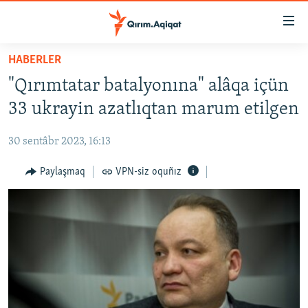
Link
açıqlığı
Esas
HABERLER
mündericege
HABERLER
"Qırımtatar batalyonına" alâqa içün
qaytmaq
SİYASET
Baş
33 ukrayin azatlıqtan marum etilgen
İQTİSADİYAT
navigatsiyağa
qaytmaq
30 sentâbr 2023, 16:13
CEMİYET
Qıdıruvğa
MEDENİYET
Paylaşmaq
VPN-siz oquñız
qaytmaq
İNSAN AQLARI
VİDEO
SÜRET
BLOGLAR
FİKİR