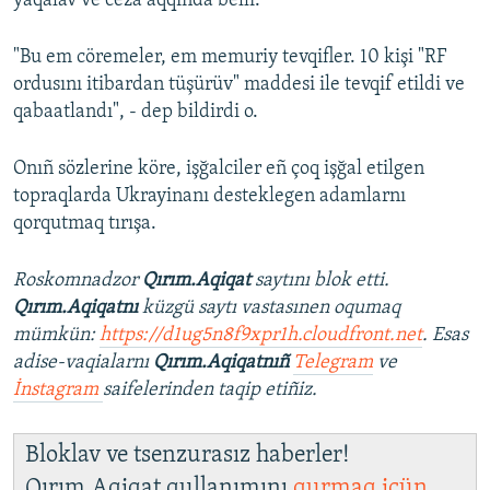
yaqalav ve ceza aqqında belli.
"Bu em cöremeler, em memuriy tevqifler. 10 kişi "RF
ordusını itibardan tüşürüv" maddesi ile tevqif etildi ve
qabaatlandı", - dep bildirdi o.
Onıñ sözlerine köre, işğalciler eñ çoq işğal etilgen
topraqlarda Ukrayinanı desteklegen adamlarnı
qorqutmaq tırışa.
Roskomnadzor
Qırım.Aqiqat
saytını blok etti.
Qırım.Aqiqatnı
küzgü saytı vastasınen oqumaq
mümkün:
https://d1ug5n8f9xpr1h.cloudfront.net
. Esas
adise-vaqialarnı
Qırım.Aqiqatnıñ
Telegram
ve
İnstagram
saifelerinden taqip etiñiz.
Bloklav ve tsenzurasız haberler!
Qırım.Aqiqat qullanımını
qurmaq içün