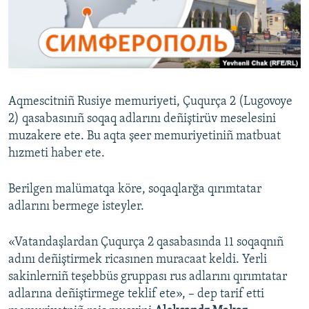
Русский
Українською
QOŞULIÑIZ!
Aqmescitniñ Rusiye memuriyeti, Çuqurça 2 (Lugovoye
2) qasabasınıñ soqaq adlarını deñiştirüv meselesini
muzakere ete. Bu aqta şeer memuriyetiniñ matbuat
RFE/RS bütün saytları
hızmeti haber ete.
Berilgen malümatqa köre, soqaqlarğa qırımtatar
adlarını bermege isteyler.
«Vatandaşlardan Çuqurça 2 qasabasında 11 soqaqnıñ
adını deñiştirmek ricasınen muracaat keldi. Yerli
sakinlerniñ teşebbüs gruppası rus adlarını qırımtatar
adlarına deñiştirmege teklif ete», – dep tarif etti