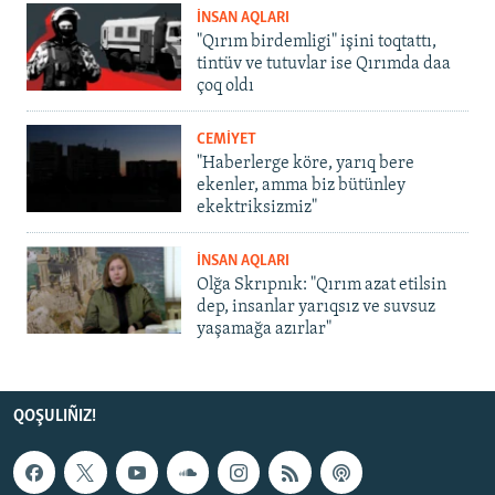
İNSAN AQLARI
"Qırım birdemligi" işini toqtattı,
tintüv ve tutuvlar ise Qırımda daa
çoq oldı
CEMİYET
"Haberlerge köre, yarıq bere
ekenler, amma biz bütünley
ekektriksizmiz"
İNSAN AQLARI
Olğa Skrıpnık: "Qırım azat etilsin
dep, insanlar yarıqsız ve suvsuz
yaşamağa azırlar"
QOŞULIÑIZ!