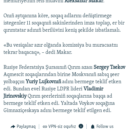
memuriyetniñ reis muavini
Aleksandr Makar
.
Onıñ aytqanına köre, soqaq adlarını deñiştirmege
istegenler 11 soqaqnıñ sakinlerinden imza toplap, er bir
qırımtatar adınıñ berilüvini keniş şekilde isbatlamalı.
«Bu vesiqalar azır olğanda komissiya bu muracaatnı
tekrar baqacaq», – dedi Makar.
Rusiye Federatsiya Şurasınıñ Qırım azası
Sergey Tsekov
Aqmescit soqaqlarından birine Moskvanıñ sabıq şeer
yolbaşçısı
Yuriy Lujkovnıñ
adını bermege teklif etken
edi. Bundan evel Rusiye LDPR lideri
Vladimir
Jirinovskiy
Qırım şeerleriniñ soqaqlarına başqa ad
bermege teklif etken edi. Yaltada Voykov soqağına
Gimnaziçeskaya adını bermege teklif etilgen edi.
Paylaşmaq
VPN-siz oquñız
Follow us