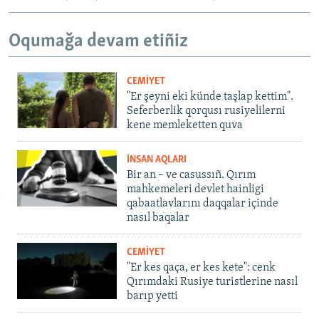
Oqumağa devam etiñiz
CEMİYET
"Er şeyni eki künde taşlap kettim".
Seferberlik qorqusı rusiyelilerni
kene memleketten quva
İNSAN AQLARI
Bir an – ve casussıñ. Qırım
mahkemeleri devlet hainligi
qabaatlavlarını daqqalar içinde
nasıl baqalar
CEMİYET
"Er kes qaça, er kes kete": cenk
Qırımdaki Rusiye turistlerine nasıl
barıp yetti