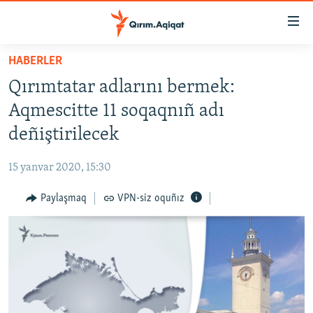
Link
açıqlığı
Esas
HABERLER
mündericege
HABERLER
Qırımtatar adlarını bermek:
qaytmaq
SİYASET
Baş
Aqmescitte 11 soqaqnıñ adı
İQTİSADİYAT
navigatsiyağa
deñiştirilecek
qaytmaq
CEMİYET
Qıdıruvğa
15 yanvar 2020, 15:30
MEDENİYET
qaytmaq
Paylaşmaq
VPN-siz oquñız
İNSAN AQLARI
VİDEO
SÜRET
BLOGLAR
FİKİR