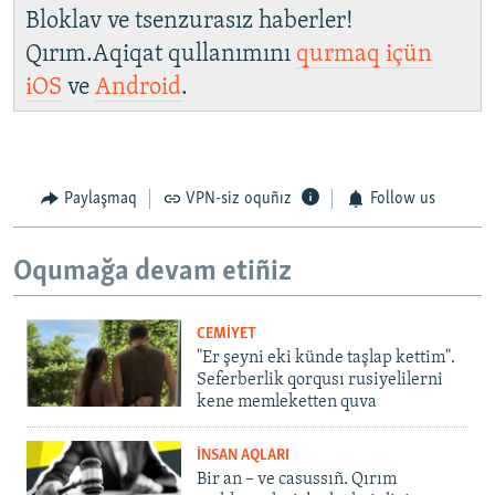
Bloklav ve tsenzurasız haberler!
Qırım.Aqiqat qullanımını
qurmaq içün
iOS
ve
Android
.
Paylaşmaq
VPN-siz oquñız
Follow us
Oqumağa devam etiñiz
CEMİYET
"Er şeyni eki künde taşlap kettim".
Seferberlik qorqusı rusiyelilerni
kene memleketten quva
İNSAN AQLARI
Bir an – ve casussıñ. Qırım