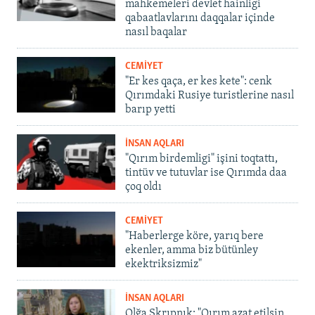
mahkemeleri devlet hainligi
qabaatlavlarını daqqalar içinde
nasıl baqalar
CEMİYET
"Er kes qaça, er kes kete": cenk
Qırımdaki Rusiye turistlerine nasıl
barıp yetti
İNSAN AQLARI
"Qırım birdemligi" işini toqtattı,
tintüv ve tutuvlar ise Qırımda daa
çoq oldı
CEMİYET
"Haberlerge köre, yarıq bere
ekenler, amma biz bütünley
ekektriksizmiz"
İNSAN AQLARI
Olğa Skrıpnık: "Qırım azat etilsin