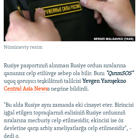
Русский
Українською
QOŞULIÑIZ!
Nümüneviy resim
Rusiye pasportınıñ alınması Rusiye ordusı sıralarına
RFE/RS bütün saytları
qanunsız celp etilüvge sebep ola bilir. Bunı
"QırımSOS"
uquq qoruyıcı teşkilâtnıñ talilcisi
Yevgen Yaroşekno
Central Asia News
s neşrine bildirdi.
"Bu alda Rusiye aynı zamanda eki cinayet eter. Birincisi
işğal etilgen topraqlarnıñ ealisiniñ Rusiye ordusınıñ
sıralarına mecburiy celp etilmesidir, ekincisi ise öz
devletine qarşı arbiy ameliyatlarğa celp etilmesidir", -
dedi o.