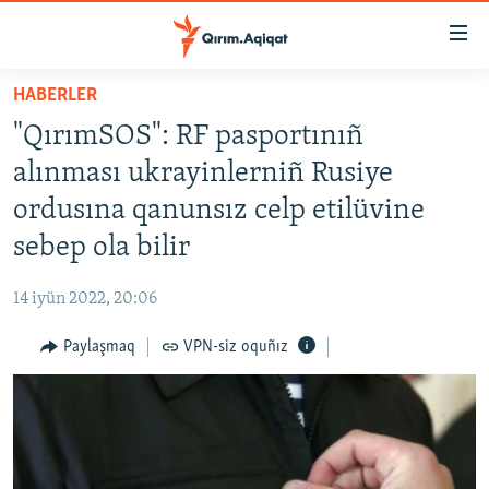
Link
açıqlığı
Esas
HABERLER
mündericege
HABERLER
"QırımSOS": RF pasportınıñ
qaytmaq
SİYASET
Baş
alınması ukrayinlerniñ Rusiye
İQTİSADİYAT
navigatsiyağa
ordusına qanunsız celp etilüvine
qaytmaq
CEMİYET
sebep ola bilir
Qıdıruvğa
MEDENİYET
qaytmaq
14 iyün 2022, 20:06
İNSAN AQLARI
Paylaşmaq
VPN-siz oquñız
VİDEO
SÜRET
BLOGLAR
FİKİR