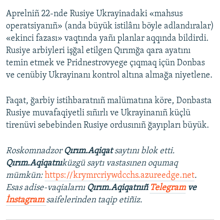
Aprelniñ 22-nde Rusiye Ukrayinadaki «mahsus
operatsiyanıñ» (anda büyük istilânı böyle adlandıralar)
«ekinci fazası» vaqtında yañı planlar aqqında bildirdi.
Rusiye arbiyleri işğal etilgen Qırımğa qara ayatını
temin etmek ve Pridnestrovyege çıqmaq içün Donbas
ve cenübiy Ukrayinanı kontrol altına almağa niyetlene.
Faqat, ğarbiy istihbaratnıñ malümatına köre, Donbasta
Rusiye muvafaqiyetli sıñırlı ve Ukrayinanıñ küçlü
tirenüvi sebebinden Rusiye ordusınıñ ğayıpları büyük.
Roskomnadzor
Qırım.Aqiqat
saytını blok etti.
Qırım.Aqiqatnı
küzgü saytı vastasınen oqumaq
mümkün:
https://krymrcriywdcchs.azureedge.net
.
Esas adise-vaqialarnı
Qırım.Aqiqatnıñ
Telegram
ve
İnstagram
saifelerinden taqip etiñiz.