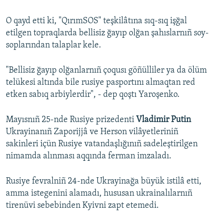
O qayd etti ki, "QırımSOS" teşkilâtına sıq-sıq işğal
etilgen topraqlarda bellisiz ğayıp olğan şahıslarnıñ soy-
soplarından talaplar kele.
"Bellisiz ğayıp olğanlarnıñ çoqusı göñülliler ya da ölüm
telükesi altında bile rusiye pasportını almaqtan red
etken sabıq arbiylerdir", - dep qoştı Yaroşenko.
Mayısnıñ 25-nde Rusiye prizedenti
Vladimir Putin
Ukrayinanıñ Zaporijjâ ve Herson vilâyetleriniñ
sakinleri içün Rusiye vatandaşlığınıñ sadeleştirilgen
nimamda alınması aqqında ferman imzaladı.
Rusiye fevralniñ 24-nde Ukrayinağa büyük istilâ etti,
amma istegenini alamadı, hususan ukrainalılarnıñ
tirenüvi sebebinden Kyivni zapt etemedi.