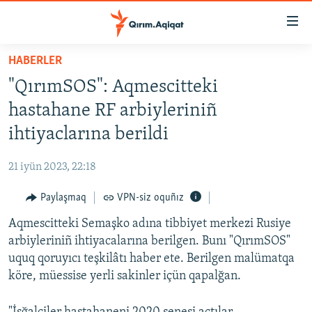
Link
açıqlığı
Esas
HABERLER
mündericege
HABERLER
"QırımSOS": Aqmescitteki
qaytmaq
SİYASET
Baş
hastahane RF arbiyleriniñ
İQTİSADİYAT
navigatsiyağa
ihtiyaclarına berildi
qaytmaq
CEMİYET
Qıdıruvğa
21 iyün 2023, 22:18
MEDENİYET
qaytmaq
Paylaşmaq
VPN-siz oquñız
İNSAN AQLARI
Aqmescitteki Semaşko adına tibbiyet merkezi Rusiye
VİDEO
arbiyleriniñ ihtiyacalarına berilgen. Bunı "QırımSOS"
SÜRET
uquq qoruyıcı teşkilâtı haber ete. Berilgen malümatqa
BLOGLAR
köre, müessise yerli sakinler içün qapalğan.
FİKİR