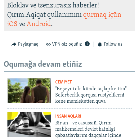
Bloklav ve tsenzurasız haberler!
Qırım.Aqiqat qullanımını
qurmaq içün
iOS
ve
Android
.
Paylaşmaq
VPN-siz oquñız
Follow us
Oqumağa devam etiñiz
CEMİYET
"Er şeyni eki künde taşlap kettim".
Seferberlik qorqusı rusiyelilerni
kene memleketten quva
İNSAN AQLARI
Bir an – ve casussıñ. Qırım
mahkemeleri devlet hainligi
qabaatlavlarını daqqalar içinde