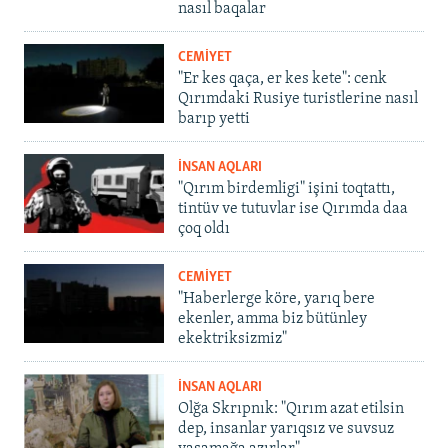
nasıl baqalar
CEMİYET
"Er kes qaça, er kes kete": cenk
Qırımdaki Rusiye turistlerine nasıl
barıp yetti
İNSAN AQLARI
"Qırım birdemligi" işini toqtattı,
tintüv ve tutuvlar ise Qırımda daa
çoq oldı
CEMİYET
"Haberlerge köre, yarıq bere
ekenler, amma biz bütünley
ekektriksizmiz"
İNSAN AQLARI
Olğa Skrıpnık: "Qırım azat etilsin
dep, insanlar yarıqsız ve suvsuz