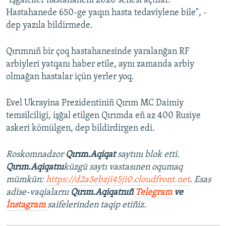
"İşğalciler hastahaneni 2020 senesi açtılar.
Hastahanede 650-ge yaqın hasta tedaviylene bile", -
Русский
dep yazıla bildirmede.
Українською
Qırımnıñ bir çoq hastahanesinde yaralanğan RF
QOŞULIÑIZ!
arbiyleri yatqanı haber etile, aynı zamanda arbiy
olmağan hastalar içün yerler yoq.
Evel Ukrayina Prezidentiniñ Qırım MC Daimiy
RFE/RS bütün saytları
temsilciligi, işğal etilgen Qırımda eñ az 400 Rusiye
askeri kömülgen, dep bildirdirgen edi.
Roskomnadzor
Qırım.Aqiqat
saytını blok etti.
Qırım.Aqiqatnı
küzgü saytı vastasınen oqumaq
mümkün:
https://d2a3ebzji45ji0.cloudfront.net
.
Esas
adise-vaqialarnı
Qırım.Aqiqatnıñ
Telegram
ve
İnstagram
saifelerinden taqip etiñiz.