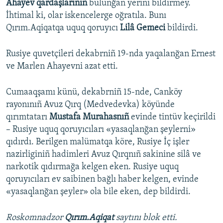
Ahayev qardaşlarınıñ
bulunğan yerini bildirmey.
İhtimal ki, olar iskencelerge oğratıla. Bunı
Qırım.Aqiqatqa uquq qoruyıcı
Lilâ Gemeci
bildirdi.
Rusiye quvetçileri dekabrniñ 19-nda yaqalanğan Ernest
ve Marlen Ahayevni azat etti.
Cumaaqşamı künü, dekabrniñ 15-nde, Canköy
rayonınıñ Avuz Qırq (Medvedevka) köyünde
qırımtatarı
Mustafa Murahasnıñ
evinde tintüv keçirildi
– Rusiye uquq qoruyıcıları «yasaqlanğan şeylerni»
qıdırdı. Berilgen malümatqa köre, Rusiye İç işler
nazirliginiñ hadimleri Avuz Qırqnıñ sakinine silâ ve
narkotik qıdırmağa kelgen eken. Rusiye uquq
qoruyıcıları ev saibinen bağlı haber kelgen, evinde
«yasaqlanğan şeyler» ola bile eken, dep bildirdi.
Roskomnadzor
Qırım.Aqiqat
saytını blok etti.