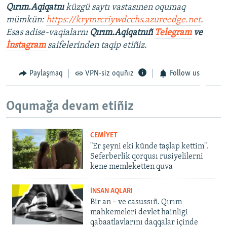
Qırım.Aqiqatnı
küzgü saytı vastasınen oqumaq
mümkün:
https://krymrcriywdcchs.azureedge.net
.
Esas adise-vaqialarnı
Qırım.Aqiqatnıñ
Telegram
ve
İnstagram
saifelerinden taqip etiñiz.
Paylaşmaq
VPN-siz oquñız
Follow us
Oqumağa devam etiñiz
CEMİYET
"Er şeyni eki künde taşlap kettim".
Seferberlik qorqusı rusiyelilerni
kene memleketten quva
İNSAN AQLARI
Bir an – ve casussıñ. Qırım
mahkemeleri devlet hainligi
qabaatlavlarını daqqalar içinde