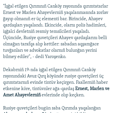
"İşğal etilgen Qırımnıñ Canköy rayonında qırımtatarlar
Русский
Ernest ve Marlen Ahayevlerniñ yaqalanmasında zorlav
Українською
ğayıp olmanıñ er üç elementi bar. Birincide, Ahayev
qardaşları yaqalandı. Ekincide, olarnı polis hadimleri,
işğalci devletniñ resmiy temsilcileri yaqaladı.
QOŞULIÑIZ!
Üçüncide, Rusiye quvetçileri Ahayev qardaşlarını belli
olmağan tarafqa alıp kettiler: sabadan aqşamğace
tuvğanları ve advokatlar olarnıñ bulunğan yerini
RFE/RS bütün saytları
bilmey ediler", - dedi Yaroşenko.
Dekabrniñ 19-nda işğal etilgen Qırımnıñ Canköy
rayonındaki Avuz Qırq köyünde rusiye quvetçileri üç
qırımtatarnıñ evinde tintüv keçirgen. Faallerniñ haber
etkenine köre, tintüvnler ağa-qardaş
Ernest, Marlen ve
Amet Ahayevlerniñ
evlerinde olıp keçken.
Rusiye quvetçileri bugün saba Qırımda yaqalanğan