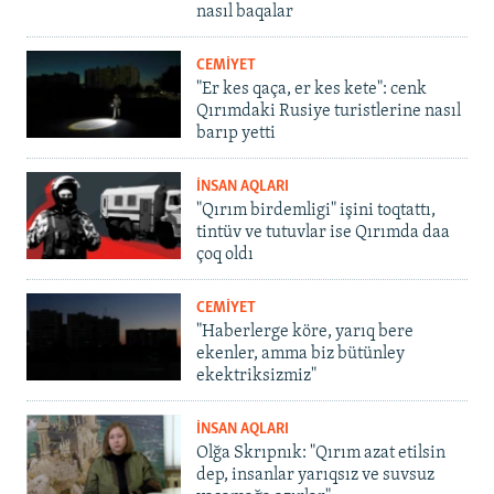
nasıl baqalar
CEMİYET
"Er kes qaça, er kes kete": cenk
Qırımdaki Rusiye turistlerine nasıl
barıp yetti
İNSAN AQLARI
"Qırım birdemligi" işini toqtattı,
tintüv ve tutuvlar ise Qırımda daa
çoq oldı
CEMİYET
"Haberlerge köre, yarıq bere
ekenler, amma biz bütünley
ekektriksizmiz"
İNSAN AQLARI
Olğa Skrıpnık: "Qırım azat etilsin
dep, insanlar yarıqsız ve suvsuz