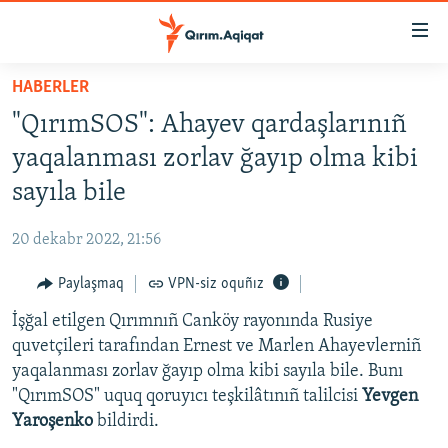
Link
açıqlığı
Esas
HABERLER
mündericege
HABERLER
"QırımSOS": Ahayev qardaşlarınıñ
qaytmaq
SİYASET
Baş
yaqalanması zorlav ğayıp olma kibi
İQTİSADİYAT
navigatsiyağa
sayıla bile
qaytmaq
CEMİYET
Qıdıruvğa
20 dekabr 2022, 21:56
MEDENİYET
qaytmaq
Paylaşmaq
VPN-siz oquñız
İNSAN AQLARI
İşğal etilgen Qırımnıñ Canköy rayonında Rusiye
VİDEO
quvetçileri tarafından Ernest ve Marlen Ahayevlerniñ
SÜRET
yaqalanması zorlav ğayıp olma kibi sayıla bile. Bunı
BLOGLAR
"QırımSOS" uquq qoruyıcı teşkilâtınıñ talilcisi
Yevgen
Yaroşenko
bildirdi.
FİKİR