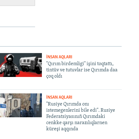
İNSAN AQLARI
"Qırım birdemligi" işini toqtattı,
tintüv ve tutuvlar ise Qırımda daa
çoq oldı
İNSAN AQLARI
"Rusiye Qırımda onı
istemegenlerini bile edi". Rusiye
Federatsiyasınıñ Qırımdaki
cenkke qarşı narazılıqlarnen
küreşi aqqında