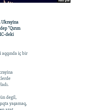
n Ukrayina
 dep "Qırım
QMC-deki
i aqqında iç bir
krayina
tlerde
ladı.
çün degil,
ışıqta yaşamaq,
en azat