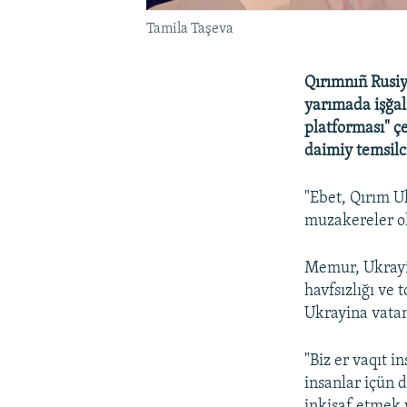
Tamila Taşeva
Qırımnıñ Rusiy
yarımada işğal
platforması" ç
daimiy temsilc
"Ebet, Qırım Uk
muzakereler ol
Memur, Ukrayin
havfsızlığı ve 
Ukrayina vatan
"Biz er vaqıt i
insanlar içün 
inkişaf etmek