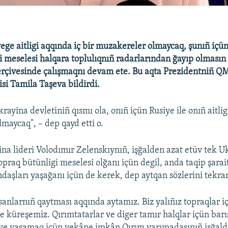
ege aitligi aqqında iç bir muzakereler olmaycaq, şunıñ içü
i meselesi halqara toplulıqnıñ radarlarından ğayıp olmasın
erçivesinde çalışmaqnı devam ete. Bu aqta Prezidentniñ 
isi Tamila Taşeva bildirdi.
rayina devletiniñ qısmı ola, onıñ içün Rusiye ile onıñ aitlig
maycaq", – dep qayd etti o.
a lideri Volodımır Zelenskıynıñ, işğalden azat etüv tek U
topraq bütünligi meselesi olğanı içün degil, anda taqip şarai
daşları yaşağanı içün de kerek, dep aytqan sözlerini tekrar
nsanlarnıñ qaytması aqqında aytamız. Biz yalıñız topraqlar i
de küreşemiz. Qırımtatarlar ve diger tamır halqlar içün bar
 ve yaşamaq içün yekâne imkân Qırım yarımadasınıñ işğald