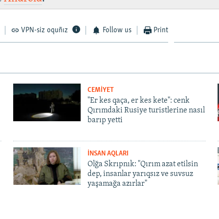
VPN-siz oquñız
Follow us
Print
CEMİYET
"Er kes qaça, er kes kete": cenk
Qırımdaki Rusiye turistlerine nasıl
barıp yetti
İNSAN AQLARI
Olğa Skrıpnık: "Qırım azat etilsin
dep, insanlar yarıqsız ve suvsuz
yaşamağa azırlar"