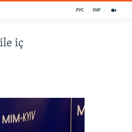
РУС
УКР
le iç