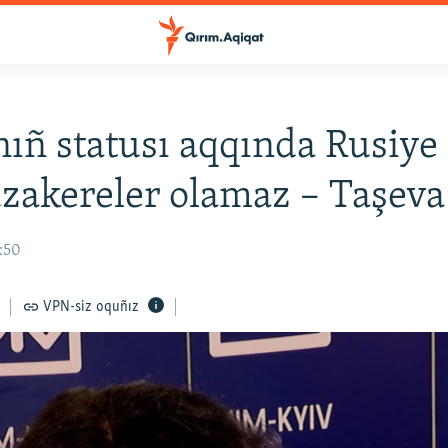
ıñ statusı aqqında Rusiye i
zakereler olamaz – Taşeva
7:50
VPN-siz oquñız