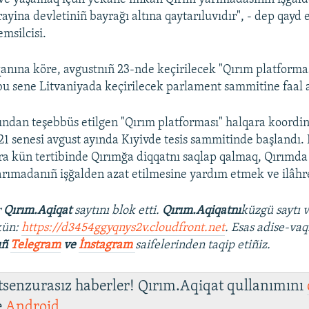
ayina devletiniñ bayrağı altına qaytarıluvıdır", - dep qayd e
msilcisi.
anına köre, avgustnıñ 23-nde keçirilecek "Qırım platform
u sene Litvaniyada keçirilecek parlament sammitine faal az
ından teşebbüs etilgen "Qırım platforması" halqara koordi
 senesi avgust ayında Kıyivde tesis sammitinde başlandı.
a kün tertibinde Qırımğa diqqatnı saqlap qalmaq, Qırımda 
rımadanıñ işğalden azat etilmesine yardım etmek ve ilâhr
r
Qırım.Aqiqat
saytını blok etti.
Qırım.Aqiqatnı
küzgü saytı 
kün:
https://d3454ggyqnys2v.cloudfront.net
. Esas adise-vaq
ıñ
Telegram
ve
İnstagram
saifelerinden taqip etiñiz.
 tsenzurasız haberler! Qırım.Aqiqat qullanımını
e
Android
.