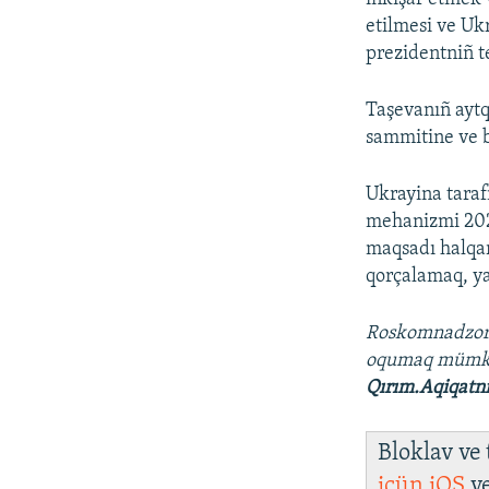
etilmesi ve Ukr
prezidentniñ te
Taşevanıñ aytq
sammitine ve b
Ukrayina taraf
mehanizmi 2021
maqsadı halqar
qorçalamaq, ya
Roskomnadzo
oqumaq müm
Qırım.Aqiqatn
Bloklav ve
içün
iOS
v