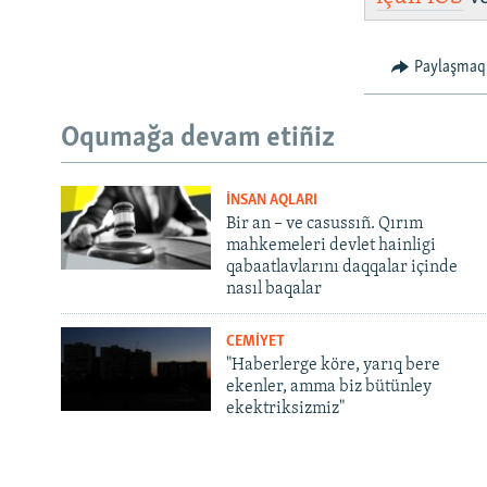
Paylaşmaq
Oqumağa devam etiñiz
İNSAN AQLARI
Bir an – ve casussıñ. Qırım
mahkemeleri devlet hainligi
qabaatlavlarını daqqalar içinde
nasıl baqalar
CEMİYET
"Haberlerge köre, yarıq bere
ekenler, amma biz bütünley
ekektriksizmiz"