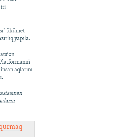
tti
ası" ükümet
ırlıq yapıla.
natsion
 Platformanıñ
insan aqlarını
e.
vastasınen
ialarnı
qurmaq