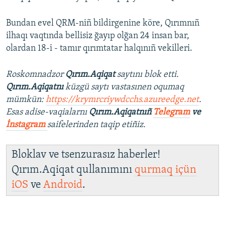
Bundan evel QRM-niñ bildirgenine köre, Qırımnıñ
ilhaqı vaqtında bellisiz ğayıp olğan 24 insan bar,
olardan 18-i - tamır qırımtatar halqınıñ vekilleri.
Roskomnadzor
Qırım.Aqiqat
saytını blok etti.
Qırım.Aqiqatnı
küzgü saytı vastasınen oqumaq
mümkün:
https://krymrcriywdcchs.azureedge.net
.
Esas adise-vaqialarnı
Qırım.Aqiqatnıñ
Telegram
ve
İnstagram
saifelerinden taqip etiñiz.
Bloklav ve tsenzurasız haberler!
Qırım.Aqiqat qullanımını
qurmaq içün
iOS
ve
Android
.