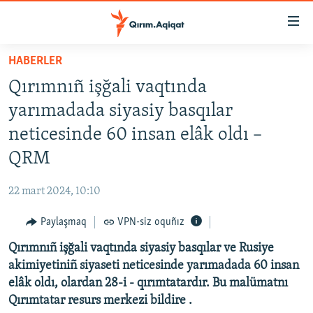
Link
açıqlığı
Esas
HABERLER
mündericege
HABERLER
Qırımnıñ işğali vaqtında
qaytmaq
SİYASET
Baş
yarımadada siyasiy basqılar
İQTİSADİYAT
navigatsiyağa
neticesinde 60 insan elâk oldı –
qaytmaq
CEMİYET
QRM
Qıdıruvğa
MEDENİYET
qaytmaq
22 mart 2024, 10:10
İNSAN AQLARI
Paylaşmaq
VPN-siz oquñız
VİDEO
Qırımnıñ işğali vaqtında siyasiy basqılar ve Rusiye
SÜRET
akimiyetiniñ siyaseti neticesinde yarımadada 60 insan
BLOGLAR
elâk oldı, olardan 28-i - qırımtatardır. Bu malümatnı
Qırımtatar resurs merkezi bildire .
FİKİR