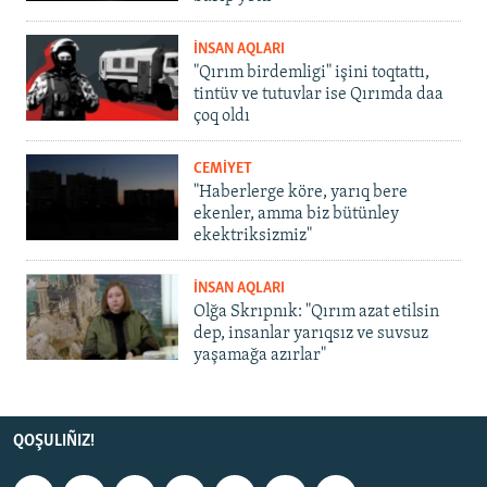
İNSAN AQLARI
"Qırım birdemligi" işini toqtattı,
tintüv ve tutuvlar ise Qırımda daa
çoq oldı
CEMİYET
"Haberlerge köre, yarıq bere
ekenler, amma biz bütünley
ekektriksizmiz"
İNSAN AQLARI
Olğa Skrıpnık: "Qırım azat etilsin
dep, insanlar yarıqsız ve suvsuz
yaşamağa azırlar"
QOŞULIÑIZ!