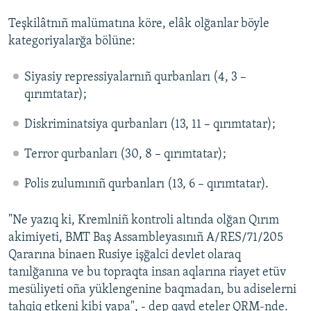
Teşkilâtnıñ malümatına köre, elâk olğanlar böyle
Русский
kategoriyalarğa bölüne:
Українською
Siyasiy repressiyalarnıñ qurbanları (4, 3 –
QOŞULIÑIZ!
qırımtatar);
Diskriminatsiya qurbanları (13, 11 – qırımtatar);
RFE/RS bütün saytları
Terror qurbanları (30, 8 – qırımtatar);
Polis zulumınıñ qurbanları (13, 6 – qırımtatar).
"Ne yazıq ki, Kremlniñ kontroli altında olğan Qırım
akimiyeti, BMT Baş Assambleyasınıñ A/RES/71/205
Qararına binaen Rusiye işğalci devlet olaraq
tanılğanına ve bu topraqta insan aqlarına riayet etüv
mesüliyeti oña yüklengenine baqmadan, bu adiselerni
tahqiq etkeni kibi yapa", - dep qayd eteler QRM-nde.