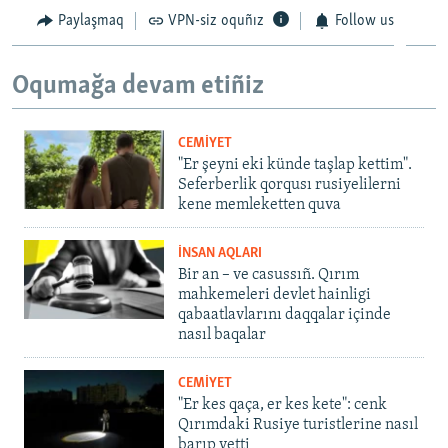
Paylaşmaq
VPN-siz oquñız
Follow us
Oqumağa devam etiñiz
CEMİYET
"Er şeyni eki künde taşlap kettim".
Seferberlik qorqusı rusiyelilerni
kene memleketten quva
İNSAN AQLARI
Bir an – ve casussıñ. Qırım
mahkemeleri devlet hainligi
qabaatlavlarını daqqalar içinde
nasıl baqalar
CEMİYET
"Er kes qaça, er kes kete": cenk
Qırımdaki Rusiye turistlerine nasıl
barıp yetti