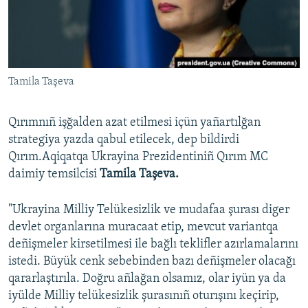
Русский
Українською
Tamila Taşeva
QOŞULIÑIZ!
Qırımnıñ işğalden azat etilmesi içün yañartılğan
strategiya yazda qabul etilecek, dep bildirdi
RFE/RS bütün saytları
Qırım.Aqiqatqa Ukrayina Prezidentiniñ Qırım MC
daimiy temsilcisi
Tamila Taşeva.
"Ukrayina Milliy Telükesizlik ve mudafaa şurası diger
devlet organlarına muracaat etip, mevcut variantqa
deñişmeler kirsetilmesi ile bağlı teklifler azırlamalarını
istedi. Büyük cenk sebebinden bazı deñişmeler olacağı
qararlaştırıla. Doğru añlağan olsamız, olar iyün ya da
iyülde Milliy telükesizlik şurasınıñ oturışını keçirip,