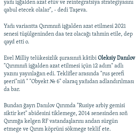
yañı işğalden azat etüv ve reintegratsiya strategiyasını
qabul etecek olalar", - dedi Taşeva.
Yañı variantta Qırımnıñ işğalden azat etilmesi 2021
senesi tüşülgeninden daa tez olacağı tahmin etile, dep
qayd etti o.
Evel Milliy telükesizlik şurasınıñ kâtibi
Oleksiy Danılov
"Qırımnıñ işğalden azat etilmesi içün 12 adım" adlı
yazını yayınlağan edi. Teklifler arasında "rus şerefi
şeeri"niñ " "Obyekt № 6" olaraq yañıdan adlandırılması
da bar.
Bundan ğayrı Danılov Qırımda "Rusiye arbiy gemisi
siktir ket" abidesini tiklemege, 2014 senesinden soñ
Qırımğa kelgen RF vatandaşlarını andan sürgün
etmege ve Qırım köprüni sökmege teklif ete.