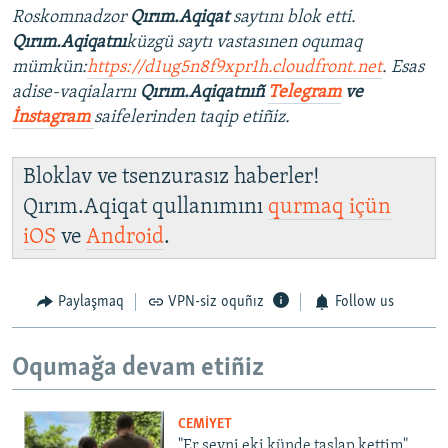
Roskomnadzor
Qırım.Aqiqat
saytını blok etti.
Qırım.Aqiqatnı
küzgü saytı vastasınen oqumaq
mümkün:
https://d1ug5n8f9xpr1h.cloudfront.net
. Esas
adise-vaqialarnı
Qırım.Aqiqatnıñ
Telegram
ve
İnstagram
saifelerinden taqip etiñiz.
Bloklav ve tsenzurasız haberler!
Qırım.Aqiqat qullanımını
qurmaq içün
iOS
ve
Android
.
Paylaşmaq
VPN-siz oquñız
Follow us
Oqumağa devam etiñiz
CEMİYET
"Er şeyni eki künde taşlap kettim".