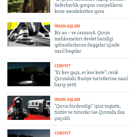
Seferberlik qorqusı rusiyelilerni
kene memleketten quva
İNSAN AQLARI
Bir an – ve casussıñ. Qırım
mahkemeleri devlet hainligi
qabaatlavlarını daqqalar içinde
nasıl baqalar
CEMİYET
"Er kes qaça, er kes kete": cenk
Qırımdaki Rusiye turistlerine nasıl
barıp yetti
İNSAN AQLARI
"Qırım birdemligi" işini toqtattı,
tintüv ve tutuvlar ise Qırımda daa
çoq oldı
CEMİYET