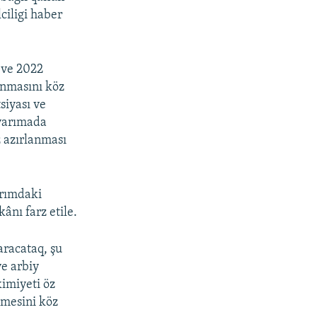
ciligi haber
6 ve 2022
anmasını köz
siyası ve
 yarımada
z azırlanması
ırımdaki
ânı farz etile.
aracataq, şu
ve arbiy
kimiyeti öz
nmesini köz