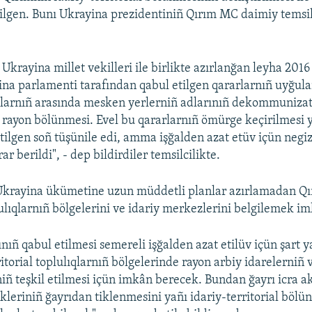
tilgen. Bunı Ukrayina prezidentiniñ Qırım MC daimiy temsil
 Ukrayina millet vekilleri ile birlikte azırlanğan leyha 201
ina parlamenti tarafından qabul etilgen qararlarnıñ uyğul
larnıñ arasında mesken yerlerniñ adlarınıñ dekommunizat
rayon bölünmesi. Evel bu qararlarnıñ ömürge keçirilmesi
etilgen soñ tüşünile edi, amma işğalden azat etüv içün negi
ar berildi", - dep bildirdiler temsilcilikte.
Ukrayina ükümetine uzun müddetli planlar azırlamadan Q
lulıqlarnıñ bölgelerini ve idariy merkezlerini belgilemek imk
nıñ qabul etilmesi semereli işğalden azat etilüv içün şart y
torial toplulıqlarnıñ bölgelerinde rayon arbiy idarelerniñ 
ñ teşkil etilmesi içün imkân berecek. Bundan ğayrı icra a
ükleriniñ ğayrıdan tiklenmesini yañı idariy-territorial bölü