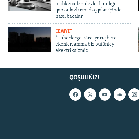
mahkemeleri devlet hainligi
qabaatlavlarını daqqalar içinde
nasıl baqalar
CEMİYET
"Haberlerge köre, yarıq bere
ekenler, amma biz bütünley
ekektriksizmiz"
QOŞULIÑIZ!