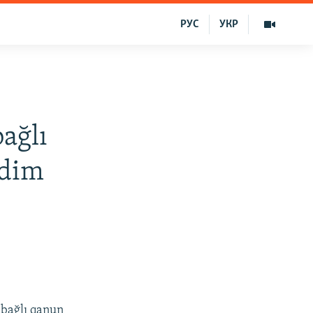
РУС
УКР
bağlı
qdim
 bağlı qanun