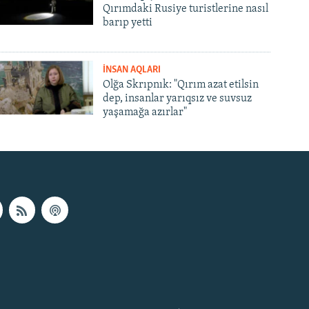
Qırımdaki Rusiye turistlerine nasıl
barıp yetti
İNSAN AQLARI
Olğa Skrıpnık: "Qırım azat etilsin
dep, insanlar yarıqsız ve suvsuz
yaşamağa azırlar"