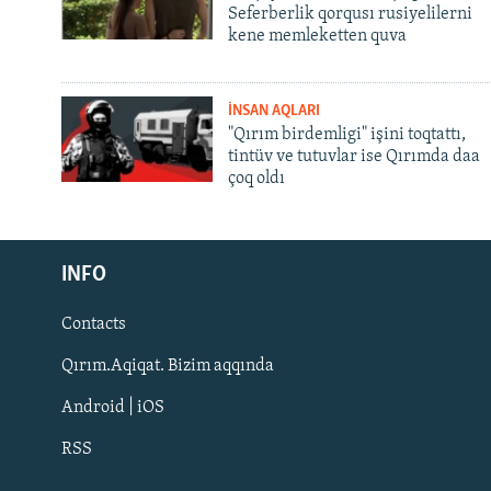
Seferberlik qorqusı rusiyelilerni
kene memleketten quva
İNSAN AQLARI
"Qırım birdemligi" işini toqtattı,
tintüv ve tutuvlar ise Qırımda daa
çoq oldı
Русский
Українською
INFO
Contacts
QOŞULIÑIZ!
Qırım.Aqiqat. Bizim aqqında
Android | iOS
RSS
RFE/RS bütün saytları