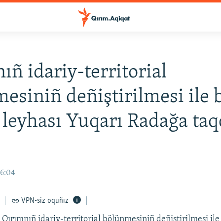
ıñ idariy-territorial
esiniñ deñiştirilmesi ile 
leyhası Yuqarı Radağa ta
16:04
VPN-siz oquñız
Qırımnıñ idariy-territorial bölünmesiniñ deñiştirilmesi ile