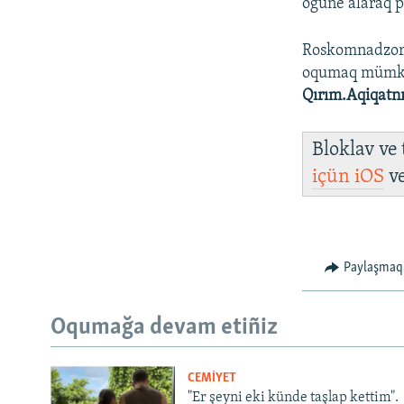
ögüne alaraq pl
Roskomnadzo
oqumaq müm
Qırım.Aqiqatn
Bloklav ve
içün
iOS
v
Paylaşmaq
Oqumağa devam etiñiz
CEMİYET
"Er şeyni eki künde taşlap kettim".