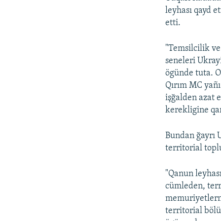
leyhası qayd e
etti.
"Temsilcilik ve
seneleri Ukray
ögünde tuta. O
Qırım MC yañı 
işğalden azat 
kerekligine qar
Bundan ğayrı 
territorial top
"Qanun leyhası
cümleden, terri
memuriyetlerni
territorial böl