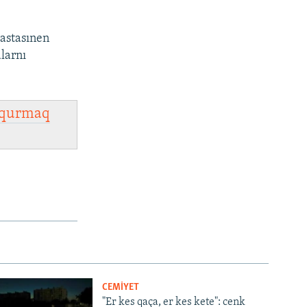
vastasınen
alarnı
qurmaq
CEMİYET
"Er kes qaça, er kes kete": cenk