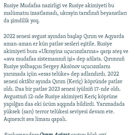
Rusiye Mudafaa nazirligi ve Rusiye akimiyeti bu
malümatnı izaatlamadı, ukrayin tarafınıñ beyanatları
da şimdilik yoq.
2022 senesi avgust ayından başlap Qırım ve Aqyarda
aman-aman er kün patlav sesleri eşitile. Rusiye
akimiyeti bunı «Ukrayina uçucısızlarına» qarşı ateş ve
«ava mudafaa sistemasınıñ işi» dep añlata. Qırımnıñ
Rusiye yolbaşçısı Sergey Aksönov uçucısızlarnı
yarımada içün «esas telüke» dep adlandırdı. 2022
senesi oktâbr ayında Qırım (Keriç) köpründe patlav
oldı. Daa bir patlav 2023 senesi iyülniñ 17-nde oldı.
Avgustnıñ 12-nde Rusiye akimiyeti Keriç köprüne
yapılğan daa eki ücüm aqqında bildirdi. Yarımadada
yüksek (sarı) terror telükesi seviyesi devam ete.
Aqmescit ava limanı qapalı.