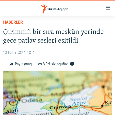
Link
açıqlığı
Esas
HABERLER
mündericege
HABERLER
Qırımnıñ bir sıra meskün yerinde
qaytmaq
SİYASET
Baş
gece patlav sesleri eşitildi
İQTİSADİYAT
navigatsiyağa
qaytmaq
10 iyün 2024, 10:45
CEMİYET
Qıdıruvğa
MEDENİYET
Paylaşmaq
VPN-siz oquñız
qaytmaq
İNSAN AQLARI
VİDEO
SÜRET
BLOGLAR
FİKİR