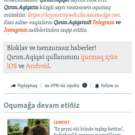
Roskomnadzor
Qırım.Aqiqat
saytını blok etti.
Qırım.Aqiqatnı
küzgü saytı vastasınen oqumaq
mümkün:
https://krymrcriywdcchs.azureedge.net
.
Esas adise-vaqialarnı
Qırım.Aqiqatnıñ
Telegram
ve
İnstagram
saifelerinden taqip etiñiz.
Bloklav ve tsenzurasız haberler!
Qırım.Aqiqat qullanımını
qurmaq içün
iOS
ve
Android
.
Paylaşmaq
VPN-siz oquñız
Follow us
Oqumağa devam etiñiz
CEMİYET
"Er şeyni eki künde taşlap kettim".