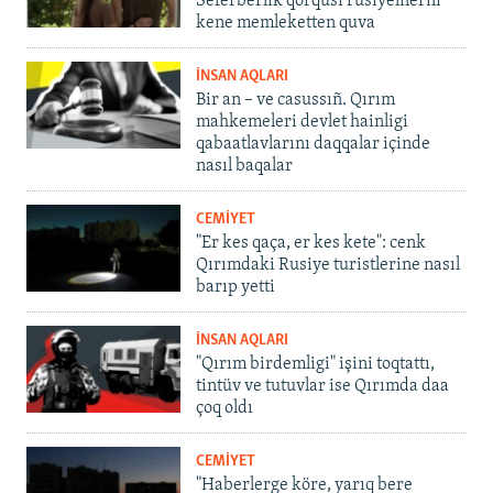
Seferberlik qorqusı rusiyelilerni
kene memleketten quva
İNSAN AQLARI
Bir an – ve casussıñ. Qırım
mahkemeleri devlet hainligi
qabaatlavlarını daqqalar içinde
nasıl baqalar
CEMİYET
"Er kes qaça, er kes kete": cenk
Qırımdaki Rusiye turistlerine nasıl
barıp yetti
İNSAN AQLARI
"Qırım birdemligi" işini toqtattı,
tintüv ve tutuvlar ise Qırımda daa
çoq oldı
CEMİYET
"Haberlerge köre, yarıq bere