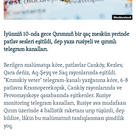
Русский
Українською
İyünniñ 10-nda gece Qırımnıñ bir qaç meskün yerinde
QOŞULIÑIZ!
patlav sesleri eşitildi, dep yaza rusiyeli ve qırımlı
telegram kanalları.
Berilgen malümatqa köre, patlavlar Canköy, Kezlev,
RFE/RS bütün saytları
Qara deñiz, Aq-Şeyq ve Saq rayonlarında eşitildi.
"Krımskiy veter" telegram-kanalı yazğanına köre, 6-8
patlavnı Krasnoperekopsk, Canköy rayonlarında ve
Pervomayskoye qasabasında eşitkenler. Rusiye
monitoring telegram kanalları, Rusiye ava mudafaası
Qırım üzerinde 4 ballistik raketanı urıp tüşürdi, dep
bildire, lâkin bu malümatnıñ tasdıqlanması şimdilik
yoq.