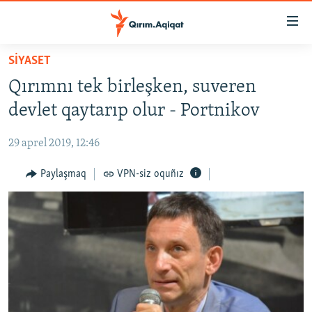
Link
açıqlığı
Esas
SİYASET
mündericege
HABERLER
Qırımnı tek birleşken, suveren
qaytmaq
SİYASET
Baş
devlet qaytarıp olur - Portnikov
İQTİSADİYAT
navigatsiyağa
qaytmaq
29 aprel 2019, 12:46
CEMİYET
Qıdıruvğa
MEDENİYET
Paylaşmaq
VPN-siz oquñız
qaytmaq
İNSAN AQLARI
VİDEO
SÜRET
BLOGLAR
FİKİR