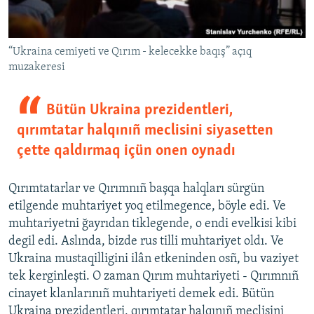
“Ukraina cemiyeti ve Qırım - kelecekke baqış” açıq
muzakeresi
Bütün Ukraina prezidentleri,
qırımtatar halqınıñ meclisini siyasetten
çette qaldırmaq içün onen oynadı
Qırımtatarlar ve Qırımnıñ başqa halqları sürgün
etilgende muhtariyet yoq etilmegence, böyle edi. Ve
muhtariyetni ğayrıdan tiklegende, o endi evelkisi kibi
degil edi. Aslında, bizde rus tilli muhtariyet oldı. Ve
Ukraina mustaqilligini ilân etkeninden osñ, bu vaziyet
tek kerginleşti. O zaman Qırım muhtariyeti - Qırımnıñ
cinayet klanlarınıñ muhtariyeti demek edi. Bütün
Ukraina prezidentleri, qırımtatar halqınıñ meclisini