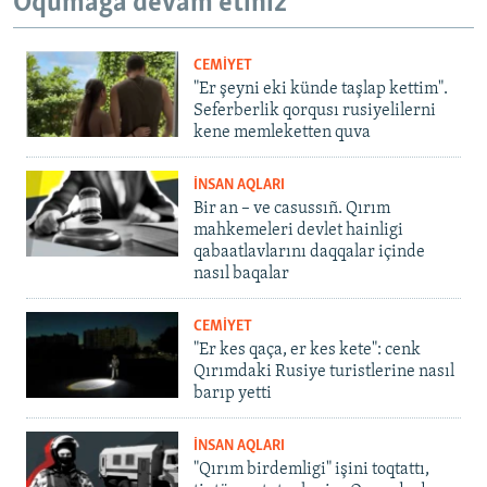
Oqumağa devam etiñiz
CEMİYET
"Er şeyni eki künde taşlap kettim".
Seferberlik qorqusı rusiyelilerni
kene memleketten quva
İNSAN AQLARI
Bir an – ve casussıñ. Qırım
mahkemeleri devlet hainligi
qabaatlavlarını daqqalar içinde
nasıl baqalar
CEMİYET
"Er kes qaça, er kes kete": cenk
Qırımdaki Rusiye turistlerine nasıl
barıp yetti
İNSAN AQLARI
"Qırım birdemligi" işini toqtattı,