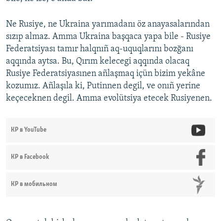
Ne Rusiye, ne Ukraina yarımadanı öz anayasalarından
sızıp almaz. Amma Ukraina başqaca yapa bile - Rusiye
Federatsiyası tamır halqnıñ aq-uquqlarını bozğanı
aqqında aytsa. Bu, Qırım kelecegi aqqında olacaq
Rusiye Federatsiyasınen añlaşmaq içün bizim yekâne
kozumız. Añlaşıla ki, Putinnen degil, ve onıñ yerine
keçeceknen degil. Amma evolütsiya etecek Rusiyenen.
КР в YouTube
КР в Facebook
КР в мобильном