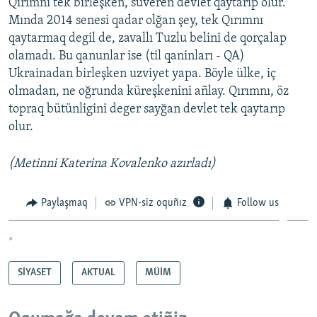
Qırımnı tek birleşken, suveren devlet qaytarıp olur.
Mında 2014 senesi qadar olğan şey, tek Qırımnı
qaytarmaq degil de, zavallı Tuzlu belini de qorçalap
olamadı. Bu qanunlar ise (til qaninları - QA)
Ukrainadan birleşken uzviyet yapa. Böyle ülke, iç
olmadan, ne oğrunda küreşkenini añlay. Qırımnı, öz
topraq bütünligini deger sayğan devlet tek qaytarıp
olur.
(Metinni Katerina Kovalenko azırladı)
Paylaşmaq
VPN-siz oquñız
Follow us
*
SİYASET
AKTUAL
MÜİM