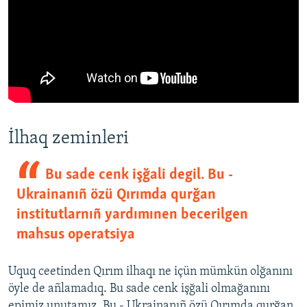
İlhaq zeminleri
Bu sade cenk işğali degil. Bu -
Ukrainanıñ özü Qırımda qurğan
institutlarnıñ yardımınen becerilgen
mahsus operatsiya
Uquq ceetinden Qırım ilhaqı ne içün mümkün olğanını
öyle de añlamadıq. Bu sade cenk işğali olmağanını
epimiz unutamız. Bu - Ukrainanıñ özü Qırımda qurğan