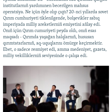
institutlarnıñ yardımınen becerilgen mahsus
operatsiya. Ne içün öyle olıp çıqtı? 20-nci yıllarda sovet
Qırım cumhuriyeti tiklenilgende, bolşevikler sabıq
imperiyada milliy areketlerniñ emiyetini añlay edi.
Onıñ içün Qırım cumuriyeti peyda oldı, onıñ esas
maqsadı - Qırımda yaşağan halqlarnıñ, hususan
qırımtatarlarnıñ, aq-uquqlarını ömürge keçirmektir.
Ebet, o sadece resmiyet edi, amma medeniyet, gazeta,
milliy vekilliklerniñ seviyesinde o çalışa edi.