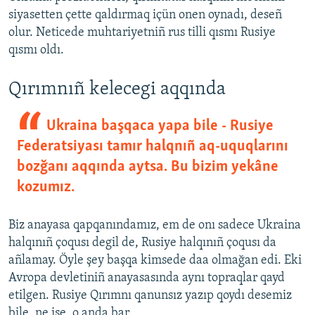
siyasetten çette qaldırmaq içün onen oynadı, deseñ
olur. Neticede muhtariyetniñ rus tilli qısmı Rusiye
qısmı oldı.
Qırımnıñ kelecegi aqqında
Ukraina başqaca yapa bile - Rusiye
Federatsiyası tamır halqnıñ aq-uquqlarını
bozğanı aqqında aytsa. Bu bizim yekâne
kozumız.
Biz anayasa qapqanındamız, em de onı sadece Ukraina
halqınıñ çoqusı degil de, Rusiye halqınıñ çoqusı da
añlamay. Öyle şey başqa kimsede daa olmağan edi. Eki
Avropa devletiniñ anayasasında aynı topraqlar qayd
etilgen. Rusiye Qırımnı qanunsız yazıp qoydı desemiz
bile, ne ise, o anda bar.