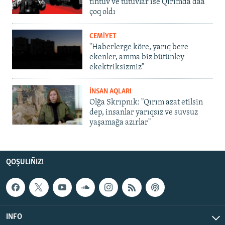
tintüv ve tutuvlar ise Qırımda daa
çoq oldı
CEMİYET
"Haberlerge köre, yarıq bere
ekenler, amma biz bütünley
ekektriksizmiz"
İNSAN AQLARI
Olğa Skrıpnık: "Qırım azat etilsin
dep, insanlar yarıqsız ve suvsuz
yaşamağa azırlar"
QOŞULIÑIZ!
INFO