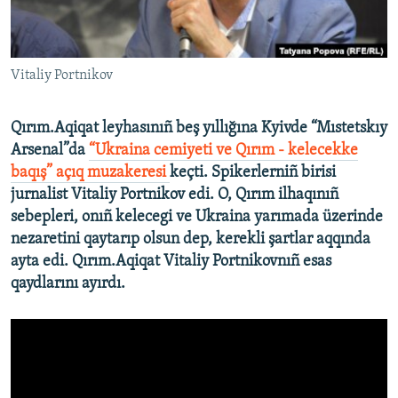
Русский
Українською
Vitaliy Portnikov
QOŞULIÑIZ!
Qırım.Aqiqat leyhasınıñ beş yıllığına Kyivde “Mıstetskıy
Arsenal”da
“Ukraina cemiyeti ve Qırım - kelecekke
baqış” açıq muzakeresi
keçti. Spikerlerniñ birisi
RFE/RS bütün saytları
jurnalist Vitaliy Portnikov edi. O, Qırım ilhaqınıñ
sebepleri, onıñ kelecegi ve Ukraina yarımada üzerinde
nezaretini qaytarıp olsun dep, kerekli şartlar aqqında
ayta edi.
Qırım.Aqiqat Vitaliy Portnikovnıñ esas
qaydlarını ayırdı.