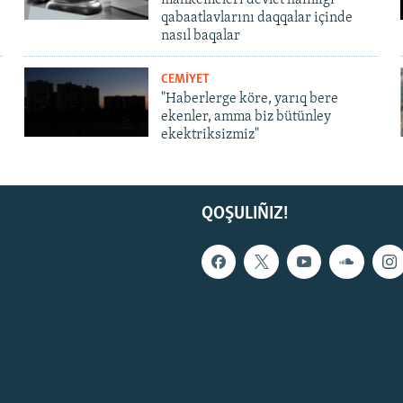
qabaatlavlarını daqqalar içinde
nasıl baqalar
CEMİYET
"Haberlerge köre, yarıq bere
ekenler, amma biz bütünley
ekektriksizmiz"
QOŞULIÑIZ!