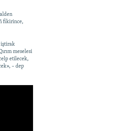
ğalden
 fikirince,
iştirak
Qırım meselesi
elp etilecek,
cek», – dep