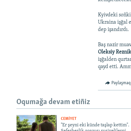
Kyivdeki soñk
Ukraina işğal 
dep işandırdı.
Baş nazir muavi
Oleksiy Reznik
işğalden qurta
qayd etti. Amm
Paylaşmaq
Oqumağa devam etiñiz
CEMİYET
"Er şeyni eki künde taşlap kettim".
Seferberlik qorqusı rusiyelilerni