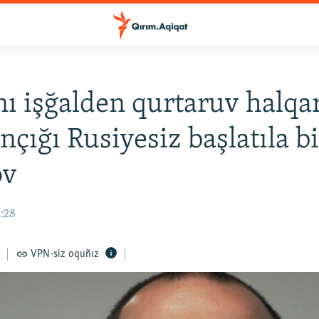
ı işğalden qurtaruv halqa
çığı Rusiyesiz başlatıla bi
ov
3:28
VPN-siz oquñız