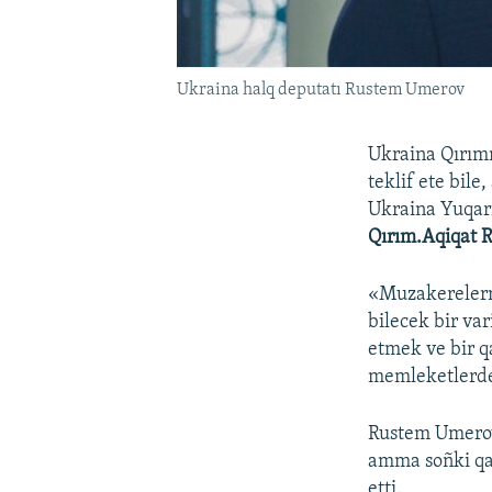
Ukraina halq deputatı Rustem Umerov
Ukraina Qırımn
teklif ete bil
Ukraina Yuqarı
Qırım.Aqiqat 
«Muzakerelerni
bilecek bir va
etmek ve bir 
memleketlerden
Rustem Umerov
amma soñki qar
etti.