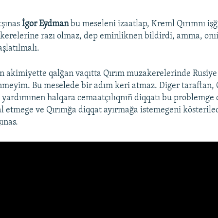
tşınas
İgor Eydman
bu meseleni izaatlap, Kreml Qırımnı iş
erelerine razı olmaz, dep eminliknen bildirdi, amma, onıñ
şlatılmalı.
n akimiyette qalğan vaqıtta Qırım muzakerelerinde Rusiye 
nmeyim. Bu meselede bir adım keri atmaz. Diger taraftan, 
 yardımınen halqara cemaatçılıqnıñ diqqatı bu problemge c
al etmege ve Qırımğa diqqat ayırmağa istemegeni kösterile
ınas.