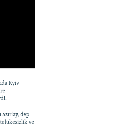
ında Kyiv
ere
di.
 azırlay, dep
telükesizlik ve