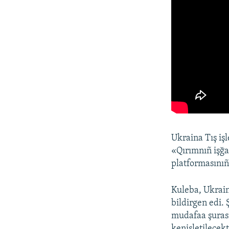
Ukraina Tış işl
«Qırımnıñ işğa
platformasınıñ
Kuleba, Ukraina
bildirgen edi.
mudafaa şurası
kenişletilecekt