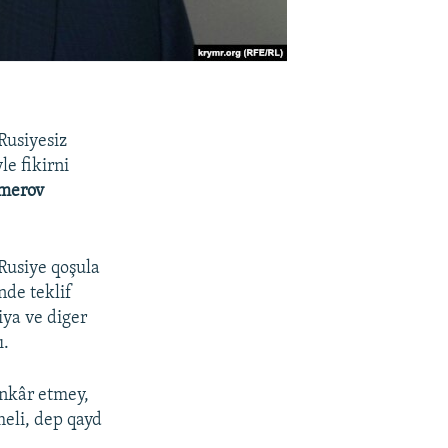
Rusiyesiz
e fikirni
merov
 Rusiye qoşula
nde teklif
ya ve diger
ı.
nkâr etmey,
meli, dep qayd