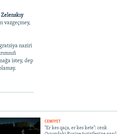
 Zelenskıy
dan vazgeçmey,
gratsiya naziri
ırımnıñ
mağa istey, dep
 olamay.
CEMİYET
"Er kes qaça, er kes kete": cenk
Qırımdaki Rusiye turistlerine nasıl