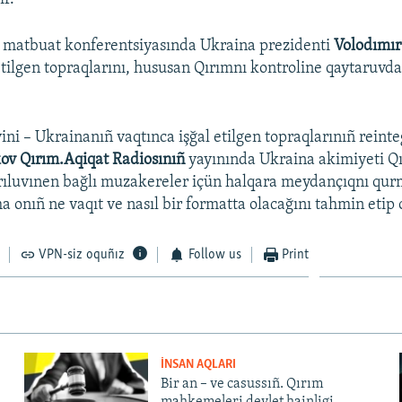
i matbuat konferentsiyasında Ukraina prezidenti
Volodımır
etilgen topraqlarını, hususan Qırımnı kontroline qaytaruv
ni – Ukrainanıñ vaqtınca işğal etilgen topraqlarınıñ reinte
ov Qırım.Aqiqat Radiosınıñ
yayınında Ukraina akimiyeti Q
rıluvınen bağlı muzakereler içün halqara meydançıqnı qur
a onıñ ne vaqıt ve nasıl bir formatta olacağını tahmin etip
VPN-siz oquñız
Follow us
Print
İNSAN AQLARI
Bir an – ve casussıñ. Qırım
mahkemeleri devlet hainligi