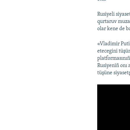
Rusiyeli siyase
qurtaruv muzak
olar kene de ba
«Vladimir Puti
etecegini tüşü
platformasınıñ
Rusiyeniñ onı 
tüşüne siyasetş