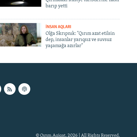
barıp yetti
İNSAN AQLARI
Olğa Skrıpnık: "Qırım azat etilsin
dep, insanlar yarıqsız ve suvsuz
yaşamağa azırlar"
© Qırım.Aqiqat, 2026 | All Rights Reserved.