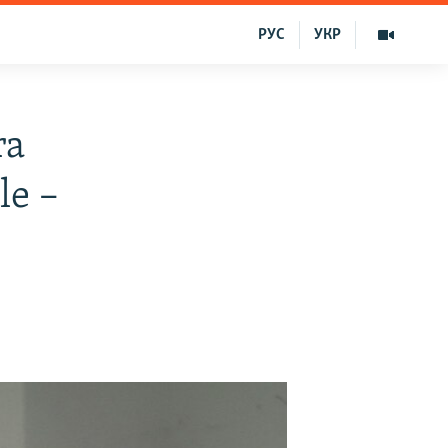
РУС
УКР
ra
le –