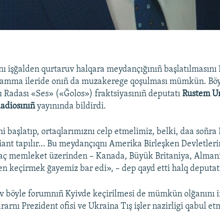
ı işğalden qurtaruv halqara meydançığınıñ başlatılmasını 
e, amma ileride onıñ da muzakerege qoşulması mümkün. Böyl
 Radası «Ses» («Ğolos») fraktsiyasınıñ deputatı
Rustem U
Radiosınıñ
yayınında bildirdi.
 başlatıp, ortaqlarımıznı celp etmelimiz, belki, daa soñra
riant tapılır… Bu meydançıqnı Amerika Birleşken Devletleri
qaç memleket üzerinden – Kanada, Büyük Britaniya, Almani
 keçirmek ğayemiz bar edi», – dep qayd etti halq deputat
 böyle forumnıñ Kyivde keçirilmesi de mümkün olğanını i
arnı Prezident ofisi ve Ukraina Tış işler nazirligi qabul et