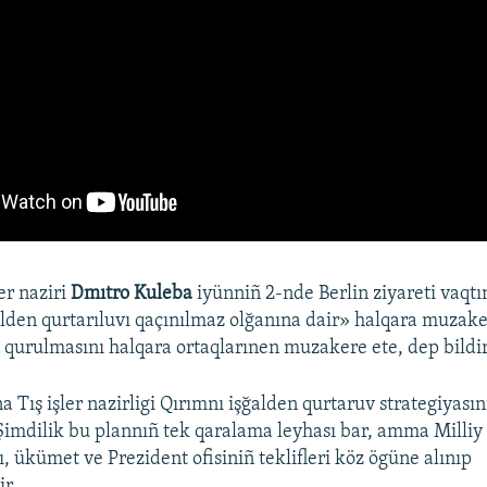
er naziri
Dmıtro Kuleba
iyünniñ 2-nde Berlin ziyareti vaqt
lden qurtarıluvı qaçınılmaz olğanına dair» halqara muzak
 qurulmasını halqara ortaqlarınen muzakere ete, dep bildir
 Tış işler nazirligi Qırımnı işğalden qurtaruv strategiyasını
 Şimdilik bu plannıñ tek qaralama leyhası bar, amma Milliy 
, ükümet ve Prezident ofisiniñ teklifleri köz ögüne alınıp
ir.