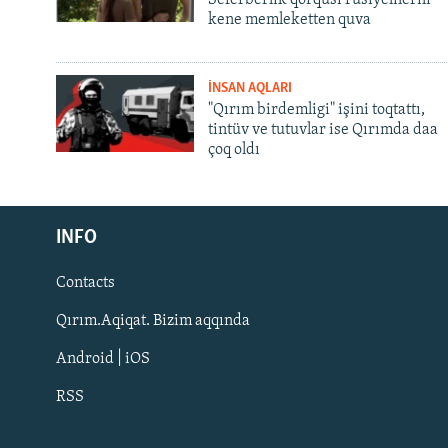
kene memleketten quva
İNSAN AQLARI
"Qırım birdemligi" işini toqtattı,
tintüv ve tutuvlar ise Qırımda daa
çoq oldı
Русский
INFO
Українською
Contacts
QOŞULIÑIZ!
Qırım.Aqiqat. Bizim aqqında
Android | iOS
RSS
RFE/RS bütün saytları