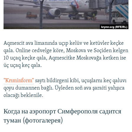
Русский
Українською
QOŞULIÑIZ!
Aqmescit ava limanında uçıp kelüv ve ketüvler keçke
qala. Online cedvelge köre, Moskova ve Soçiden kelgen
10 uçaq keçke qala, Aqmescitke Moskovağa ketken ise
RFE/RS bütün saytları
üç uçaq keç qala.
"Krıminform"
saytı bildirgeni kibi, uçuşlarnı keç qaluvı
qoyu dumannen bağlı. Üyleden soñ ava şaraiti yahşıca
olacağı beklenile.
Когда на аэропорт Симферополя садится
туман (фотогалерея)