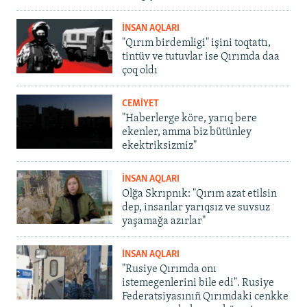
İNSAN AQLARI
"Qırım birdemligi" işini toqtattı,
tintüv ve tutuvlar ise Qırımda daa
çoq oldı
CEMİYET
"Haberlerge köre, yarıq bere
ekenler, amma biz bütünley
ekektriksizmiz"
İNSAN AQLARI
Olğa Skrıpnık: "Qırım azat etilsin
dep, insanlar yarıqsız ve suvsuz
yaşamağa azırlar"
İNSAN AQLARI
"Rusiye Qırımda onı
istemegenlerini bile edi". Rusiye
Federatsiyasınıñ Qırımdaki cenkke