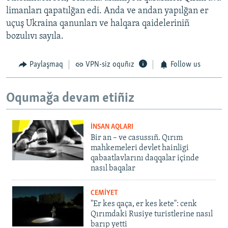
o
l
limanları qapatılğan edi. Anda ve andan yapılğan er
u
i
uçuş Ukraina qanunları ve halqara qaideleriniñ
s
d
bozulıvı sayıla.
s
e
l
Paylaşmaq
VPN-siz oquñız
Follow us
i
d
Oqumağa devam etiñiz
e
İNSAN AQLARI
Bir an – ve casussıñ. Qırım
mahkemeleri devlet hainligi
qabaatlavlarını daqqalar içinde
nasıl baqalar
CEMİYET
"Er kes qaça, er kes kete": cenk
Qırımdaki Rusiye turistlerine nasıl
barıp yetti