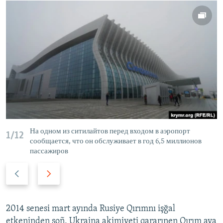
На одном из ситилайтов перед входом в аэропорт
1/12
сообщается, что он обслуживает в год 6,5 миллионов
пассажиров
P
N
r
e
e
x
v
t
2014 senesi mart ayında Rusiye Qırımnı işğal
i
s
etkeninden soñ, Ukraina akimiyeti qararınen Qırım ava