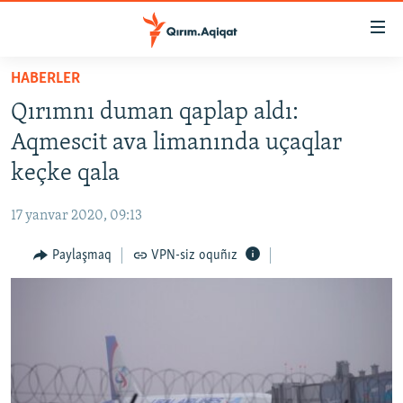
Link
açıqlığı
Esas
HABERLER
mündericege
HABERLER
Qırımnı duman qaplap aldı:
qaytmaq
SİYASET
Baş
Aqmescit ava limanında uçaqlar
İQTİSADİYAT
navigatsiyağa
keçke qala
qaytmaq
CEMİYET
Qıdıruvğa
17 yanvar 2020, 09:13
MEDENİYET
qaytmaq
Paylaşmaq
VPN-siz oquñız
İNSAN AQLARI
VİDEO
SÜRET
BLOGLAR
FİKİR