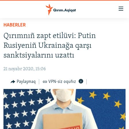
Link
açıqlığı
Esas
HABERLER
mündericege
HABERLER
Qırımnıñ zapt etilüvi: Putin
qaytmaq
SİYASET
Baş
Rusiyeniñ Ukrainağa qarşı
İQTİSADİYAT
navigatsiyağa
sanktsiyalarını uzattı
qaytmaq
CEMİYET
Qıdıruvğa
21 noyabr 2020, 15:06
MEDENİYET
qaytmaq
Paylaşmaq
VPN-siz oquñız
İNSAN AQLARI
VİDEO
SÜRET
BLOGLAR
FİKİR