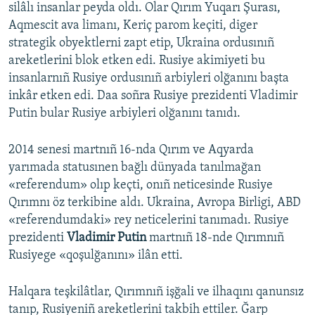
silâlı insanlar peyda oldı. Olar Qırım Yuqarı Şurası,
Aqmescit ava limanı, Keriç parom keçiti, diger
strategik obyektlerni zapt etip, Ukraina ordusınıñ
areketlerini blok etken edi. Rusiye akimiyeti bu
insanlarnıñ Rusiye ordusınıñ arbiyleri olğanını başta
inkâr etken edi. Daa soñra Rusiye prezidenti Vladimir
Putin bular Rusiye arbiyleri olğanını tanıdı.
2014 senesi martnıñ 16-nda Qırım ve Aqyarda
yarımada statusınen bağlı dünyada tanılmağan
«referendum» olıp keçti, onıñ neticesinde Rusiye
Qırımnı öz terkibine aldı. Ukraina, Avropa Birligi, ABD
«referendumdaki» rey neticelerini tanımadı. Rusiye
prezidenti
Vladimir Putin
martnıñ 18-nde Qırımnıñ
Rusiyege «qoşulğanını» ilân etti.
Halqara teşkilâtlar, Qırımnıñ işğali ve ilhaqını qanunsız
tanıp, Rusiyeniñ areketlerini takbih ettiler. Ğarp