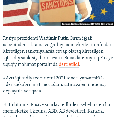
Русский
Українською
QOŞULIÑIZ!
Rusiye prezidenti
Vladimir Putin
Qırım işğali
sebebinden Ukraina ve ğarbiy memleketler tarafından
kirsetilgen sanktsiyalarğa cevap olaraq kirsetilgen
RFE/RS bütün saytları
iqtisadiy sanktsiyalarnı uzattı. Buña dair buyruq Rusiye
uquqiy malümat portalında
derc etildi
.
«Ayrı iqtisadiy tedbirlerni 2021 senesi yanvarniñ 1-
nden dekabrniñ 31-ne qadar uzatmağa emir etem», –
dep aytıla vesiqada.
Hatırlatamız, Rusiye sıñırlav tedbirleri sebebinden bu
memleketke Ukraina, ABD, AB devletleri, Kanada,