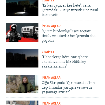
CEMİYET
"Er kes qaça, er kes kete": cenk
Qırımdaki Rusiye turistlerine nasıl
barıp yetti
İNSAN AQLARI
"Qırım birdemligi" işini toqtattı,
tintüv ve tutuvlar ise Qırımda daa
çoq oldı
CEMİYET
"Haberlerge köre, yarıq bere
ekenler, amma biz bütünley
ekektriksizmiz"
İNSAN AQLARI
Olğa Skrıpnık: "Qırım azat etilsin
dep, insanlar yarıqsız ve suvsuz
yaşamağa azırlar"
İNSAN AQLARI