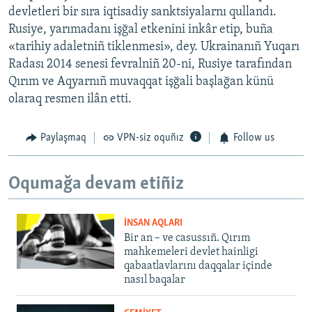
devletleri bir sıra iqtisadiy sanktsiyalarnı qullandı.
Rusiye, yarımadanı işğal etkenini inkâr etip, buña
«tarihiy adaletniñ tiklenmesi», dey. Ukrainanıñ Yuqarı
Radası 2014 senesi fevralniñ 20-ni, Rusiye tarafından
Qırım ve Aqyarnıñ muvaqqat işğali başlağan künü
olaraq resmen ilân etti.
Paylaşmaq
VPN-siz oquñız
Follow us
Oqumağa devam etiñiz
İNSAN AQLARI
Bir an – ve casussıñ. Qırım
mahkemeleri devlet hainligi
qabaatlavlarını daqqalar içinde
nasıl baqalar