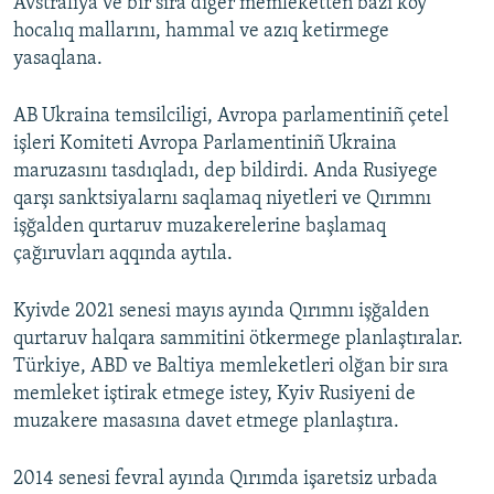
Avstraliya ve bir sıra diger memleketten bazı köy
hocalıq mallarını, hammal ve azıq ketirmege
yasaqlana.
AB Ukraina temsilciligi, Avropa parlamentiniñ çetel
işleri Komiteti Avropa Parlamentiniñ Ukraina
maruzasını tasdıqladı, dep bildirdi. Anda Rusiyege
qarşı sanktsiyalarnı saqlamaq niyetleri ve Qırımnı
işğalden qurtaruv muzakerelerine başlamaq
çağıruvları aqqında aytıla.
Kyivde 2021 senesi mayıs ayında Qırımnı işğalden
qurtaruv halqara sammitini ötkermege planlaştıralar.
Türkiye, ABD ve Baltiya memleketleri olğan bir sıra
memleket iştirak etmege istey, Kyiv Rusiyeni de
muzakere masasına davet etmege planlaştıra.
2014 senesi fevral ayında Qırımda işaretsiz urbada