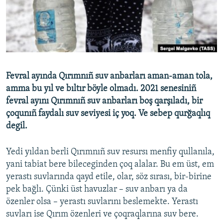
Русский
Українською
QOŞULIÑIZ!
Fevral ayında Qırımnıñ suv anbarları aman-aman tola,
amma bu yıl ve bıltır böyle olmadı. 2021 senesiniñ
fevral ayını Qırımnıñ suv anbarları boş qarşıladı, bir
RFE/RS bütün saytları
çoqunıñ faydalı suv seviyesi iç yoq. Ve sebep qurğaqlıq
degil.
Yedi yıldan berli Qırımnıñ suv resursı menfiy qullanıla,
yani tabiat bere bileceginden çoq alalar. Bu em üst, em
yerastı suvlarında qayd etile, olar, söz sırası, bir-birine
pek bağlı. Çünki üst havuzlar – suv anbarı ya da
özenler olsa – yerastı suvlarını beslemekte. Yerastı
suvları ise Qırım özenleri ve çoqraqlarına suv bere.