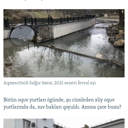
Aqmescitniñ Salğır özeni, 2021 senesi fevral ayı
Bütün oquv yurtları ögünde, şu cümleden aliy oquv
yurtlarında da, suv bakları qoyuldı. Amma çare bumı?