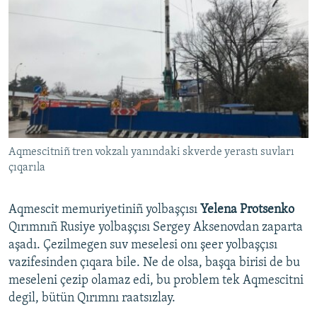
Aqmescitniñ tren vokzalı yanındaki skverde yerastı suvları
çıqarıla
Aqmescit memuriyetiniñ yolbaşçısı
Yelena Protsenko
Qırımnıñ Rusiye yolbaşçısı Sergey Aksenovdan zaparta
aşadı. Çezilmegen suv meselesi onı şeer yolbaşçısı
vazifesinden çıqara bile. Ne de olsa, başqa birisi de bu
meseleni çezip olamaz edi, bu problem tek Aqmescitni
degil, bütün Qırımnı raatsızlay.