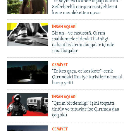
"Er şeyni eki künde taşlap kettim".
Seferberlik qorqusı rusiyelilerni
kene memleketten quva
İNSAN AQLARI
Bir an – ve casussıñ. Qırım
mahkemeleri devlet hainligi
qabaatlavlarını daqqalar içinde
nasıl baqalar
CEMİYET
"Er kes qaça, er kes kete": cenk
Qırımdaki Rusiye turistlerine nasıl
barıp yetti
İNSAN AQLARI
"Qırım birdemligi" işini toqtattı,
tintüv ve tutuvlar ise Qırımda daa
çoq oldı
CEMİYET