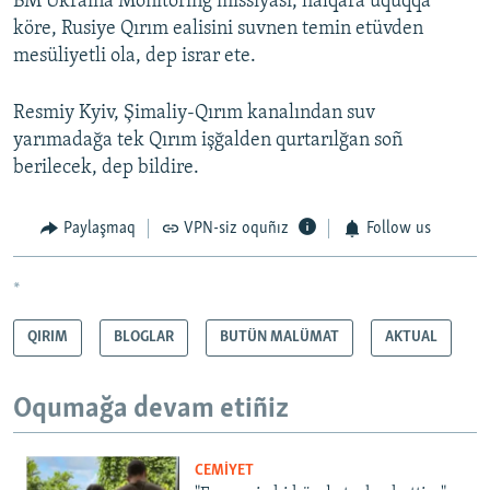
BM Ukraina Monitoring missiyası, halqara uquqqa
köre, Rusiye Qırım ealisini suvnen temin etüvden
mesüliyetli ola, dep israr ete.
Resmiy Kyiv, Şimaliy-Qırım kanalından suv
yarımadağa tek Qırım işğalden qurtarılğan soñ
berilecek, dep bildire.
Paylaşmaq
VPN-siz oquñız
Follow us
*
QIRIM
BLOGLAR
BUTÜN MALÜMAT
AKTUAL
Oqumağa devam etiñiz
CEMİYET