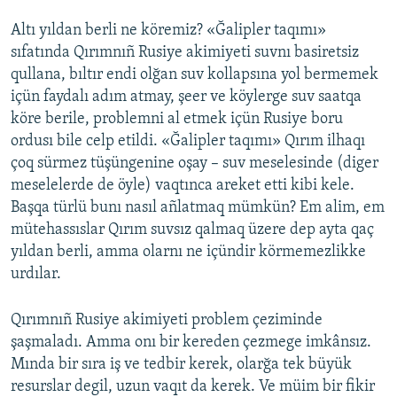
Altı yıldan berli ne köremiz? «Ğalipler taqımı»
sıfatında Qırımnıñ Rusiye akimiyeti suvnı basiretsiz
qullana, bıltır endi olğan suv kollapsına yol bermemek
içün faydalı adım atmay, şeer ve köylerge suv saatqa
köre berile, problemni al etmek içün Rusiye boru
ordusı bile celp etildi. «Ğalipler taqımı» Qırım ilhaqı
çoq sürmez tüşüngenine oşay – suv meselesinde (diger
meselelerde de öyle) vaqtınca areket etti kibi kele.
Başqa türlü bunı nasıl añlatmaq mümkün? Em alim, em
mütehassıslar Qırım suvsız qalmaq üzere dep ayta qaç
yıldan berli, amma olarnı ne içündir körmemezlikke
urdılar.
Qırımnıñ Rusiye akimiyeti problem çeziminde
şaşmaladı. Amma onı bir kereden çezmege imkânsız.
Mında bir sıra iş ve tedbir kerek, olarğa tek büyük
resurslar degil, uzun vaqıt da kerek. Ve müim bir fikir