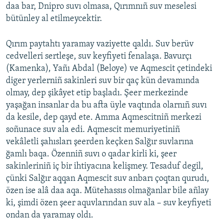
daa bar, Dnipro suvı olmasa, Qırımnıñ suv meselesi
bütünley al etilmeycektir.
Qırım paytahtı yaramay vaziyette qaldı. Suv berüv
cedvelleri sertleşe, suv keyfiyeti fenalaşa. Bavurçı
(Kamenka), Yañı Abdal (Beloye) ve Aqmescit çetindeki
diger yerlerniñ sakinleri suv bir qaç kün devamında
olmay, dep şikâyet etip başladı. Şeer merkezinde
yaşağan insanlar da bu afta üyle vaqtında olarnıñ suvı
da kesile, dep qayd ete. Amma Aqmescitniñ merkezi
soñunace suv ala edi. Aqmescit memuriyetiniñ
vekâletli şahısları şeerden keçken Salğır suvlarına
ğamlı baqa. Özenniñ suvı o qadar kirli ki, şeer
sakinleriniñ iç bir ihtiyacına kelişmey. Tesaduf degil,
çünki Salğır aqqan Aqmescit suv anbarı çoqtan qurudı,
özen ise alâ daa aqa. Mütehassıs olmağanlar bile añlay
ki, şimdi özen şeer aquvlarından suv ala – suv keyfiyeti
ondan da yaramay oldı.