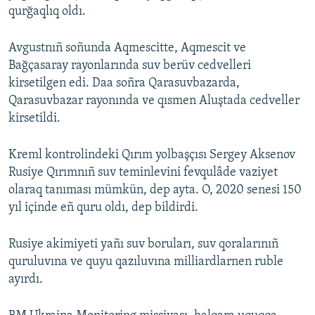
qurğaqlıq oldı.
Avgustnıñ soñunda Aqmescitte, Aqmescit ve
Bağçasaray rayonlarında suv berüv cedvelleri
kirsetilgen edi. Daa soñra Qarasuvbazarda,
Qarasuvbazar rayonında ve qısmen Aluştada cedveller
kirsetildi.
Kreml kontrolindeki Qırım yolbaşçısı Sergey Aksenov
Rusiye Qırımnıñ suv teminlevini fevqulâde vaziyet
olaraq tanıması mümkün, dep ayta. O, 2020 senesi 150
yıl içinde eñ quru oldı, dep bildirdi.
Rusiye akimiyeti yañı suv boruları, suv qoralarınıñ
quruluvına ve quyu qazıluvına milliardlarnen ruble
ayırdı.