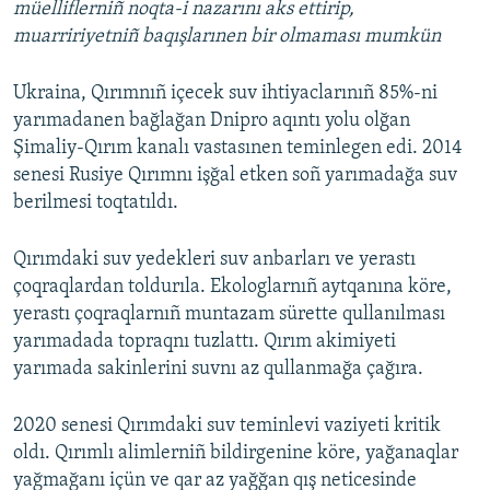
müelliflerniñ noqta-i nazarını aks ettirip,
muarririyetniñ baqışlarınen bir olmaması mumkün
Ukraina, Qırımnıñ içecek suv ihtiyaclarınıñ 85%-ni
yarımadanen bağlağan Dnipro aqıntı yolu olğan
Şimaliy-Qırım kanalı vastasınen teminlegen edi. 2014
senesi Rusiye Qırımnı işğal etken soñ yarımadağa suv
berilmesi toqtatıldı.
Qırımdaki suv yedekleri suv anbarları ve yerastı
çoqraqlardan toldurıla. Ekologlarnıñ aytqanına köre,
yerastı çoqraqlarnıñ muntazam sürette qullanılması
yarımadada topraqnı tuzlattı. Qırım akimiyeti
yarımada sakinlerini suvnı az qullanmağa çağıra.
2020 senesi Qırımdaki suv teminlevi vaziyeti kritik
oldı. Qırımlı alimlerniñ bildirgenine köre, yağanaqlar
yağmağanı içün ve qar az yağğan qış neticesinde