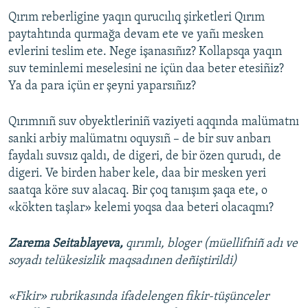
Qırım reberligine yaqın qurucılıq şirketleri Qırım
paytahtında qurmağa devam ete ve yañı mesken
evlerini teslim ete. Nege işanasıñız? Kollapsqa yaqın
suv teminlemi meselesini ne içün daa beter etesiñiz?
Ya da para içün er şeyni yaparsıñız?
Qırımnıñ suv obyektleriniñ vaziyeti aqqında malümatnı
sanki arbiy malümatnı oquysıñ – de bir suv anbarı
faydalı suvsız qaldı, de digeri, de bir özen qurudı, de
digeri. Ve birden haber kele, daa bir mesken yeri
saatqa köre suv alacaq. Bir çoq tanışım şaqa ete, o
«kökten taşlar» kelemi yoqsa daa beteri olacaqmı?
Zarema Seitablayeva,
qırımlı, bloger (müellifniñ adı ve
soyadı telükesizlik maqsadınen deñiştirildi)
«Fikir» rubrikasında ifadelengen fikir-tüşünceler