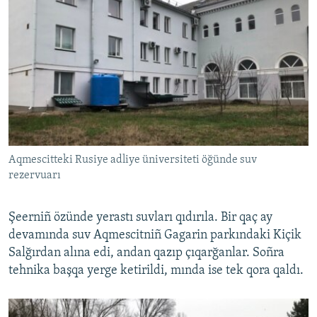
Aqmescitteki Rusiye adliye üniversiteti öğünde suv
rezervuarı
Şeerniñ özünde yerastı suvları qıdırıla. Bir qaç ay
devamında suv Aqmescitniñ Gagarin parkındaki Kiçik
Salğırdan alına edi, andan qazıp çıqarğanlar. Soñra
tehnika başqa yerge ketirildi, mında ise tek qora qaldı.