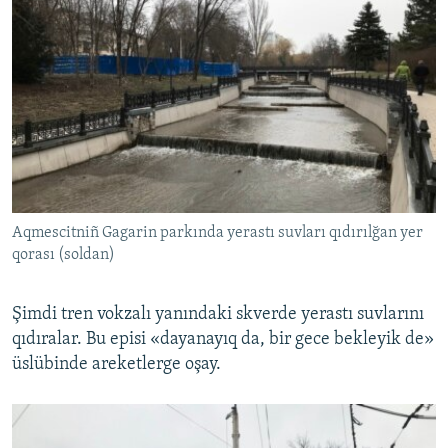
Aqmescitniñ Gagarin parkında yerastı suvları qıdırılğan yer
qorası (soldan)
Şimdi tren vokzalı yanındaki skverde yerastı suvlarını
qıdıralar. Bu episi «dayanayıq da, bir gece bekleyik de»
üslübinde areketlerge oşay.